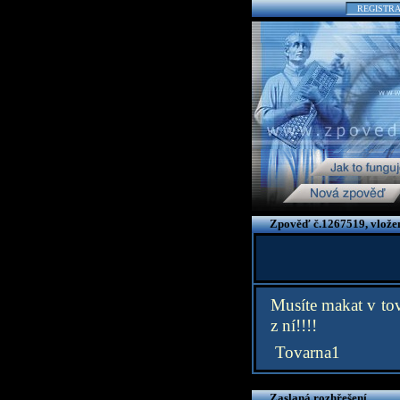
REGISTR
Zpověď č.1267519, vlože
Musíte makat v tov
z ní!!!!
Tovarna1
Zaslaná rozhřešení