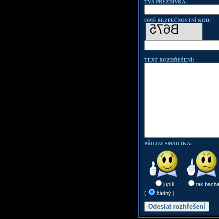
TVÁ PŘEZDÍVKA:
OPIŠ BEZPEČNOSTNÍ KOD:
TEXT ROZHŘEŠENÍ:
PŘILOŽ SMAILÍKA:
jupííí
tak bach
(
žádný )