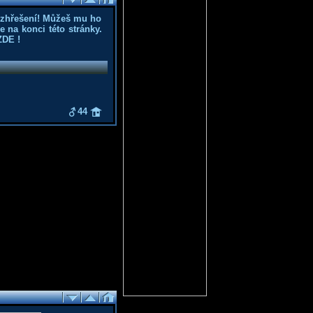
ozhřešení! Můžeš mu ho
 na konci této stránky.
ZDE
!
44