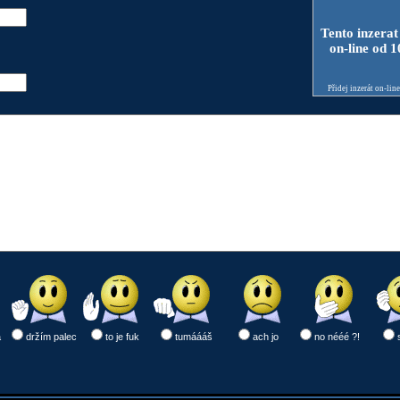
Tento inzerat
on-line od 
Přidej inzerát on-lin
a
držím palec
to je fuk
tumáááš
ach jo
no nééé ?!