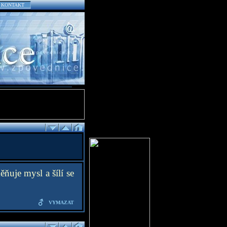
KONTAKT
ňuje mysl a šílí se
VYMAZAT