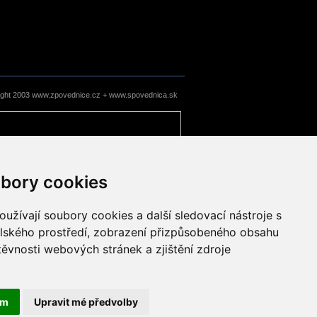
ight 2003 www.zpovednice.cz + www.spovednica.sk
bory cookies
užívají soubory cookies a další sledovací nástroje s
elského prostředí, zobrazení přizpůsobeného obsahu
těvnosti webových stránek a zjištění zdroje
ám
Upravit mé předvolby