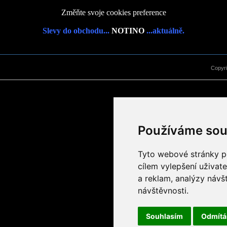
Změňte svoje cookies preference
Slevy do obchodu...
NOTINO
...aktuálně.
Copyr
Používáme sou
Tyto webové stránky po
cílem vylepšení uživat
a reklam, analýzy návš
návštěvnosti.
Souhlasím
Odmít