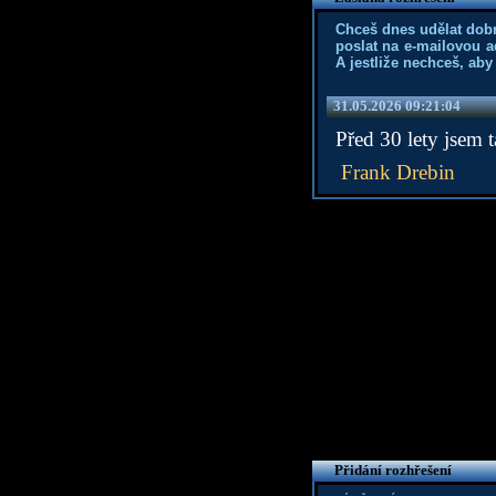
Chceš dnes udělat dob
poslat na e-mailovou a
A jestliže nechceš, aby
31.05.2026 09:21:04
Před 30 lety jsem 
Frank Drebin
Přidání rozhřešení