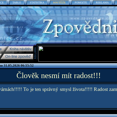
ACE
TABLO
STATISTIKA
SOUTĚŽE
POMOZTE
REKLAMA
no 31.05.2026 06:55:52
Člověk nesmí mít radost!!!
árnách!!!!! To je ten správný smysl života!!!!! Radost zamě