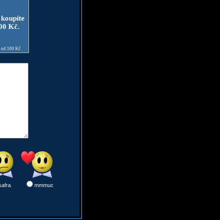
 koupíte
100 Kč.
e od 100 Kč
safra
mmmuc