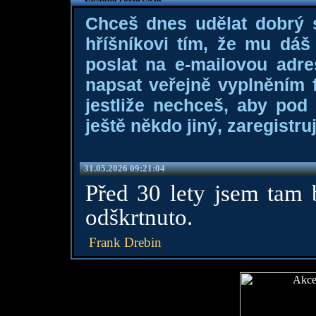
Chceš dnes udělat dobrý
hříšníkovi tím, že mu dá
poslat na e-mailovou adre
napsat veřejně vyplněním f
jestliže nechceš, aby pod
ještě někdo jiný, zaregistruj
31.05.2026 09:21:04
Před 30 lety jsem tam 
odškrtnuto.
Frank Drebin