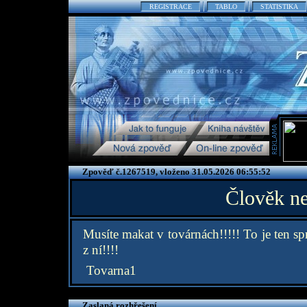
REGISTRACE
TABLO
STATISTIKA
Zpověď č.1267519, vloženo 31.05.2026 06:55:52
Člověk ne
Musíte makat v továrnách!!!!! To je ten sp
z ní!!!!
Tovarna1
Zaslaná rozhřešení