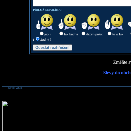
PŘILOŽ SMAILÍKA:
jupííí
tak bacha
držím palec
to je fuk
(
žádný )
Změňte sv
Slevy do obch
REKLAMA