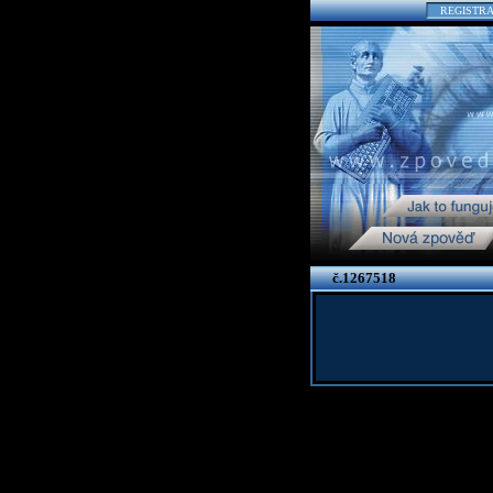
REGISTR
č.1267518