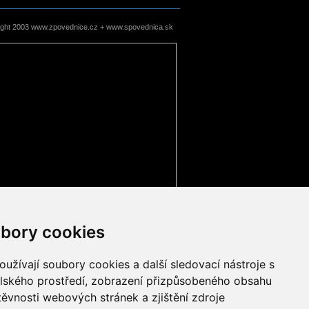
ight 2003 www.zpovednice.cz + www.spovednica.sk
bory cookies
užívají soubory cookies a další sledovací nástroje s
elského prostředí, zobrazení přizpůsobeného obsahu
těvnosti webových stránek a zjištění zdroje