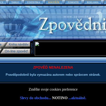
ACE
TABLO
STATISTIKA
SOUTĚŽE
POMOZTE
REKLAMA
ZPOVĚĎ NENALEZENA
Pravděpodobně byla vymazána autorem nebo správcem stránek.
Změňte svoje cookies preference
Slevy do obchodu...
NOTINO
...aktuálně.