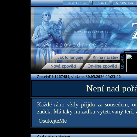
REGISTRACE
TABLO
STATISTIKA
Zpověď č.1267484, vloženo 30.05.2026 09:23:00
Není nad poř
Každé ráno vždy přijdu za sousedem, o
zadek. Má taky na zadku vytetovaný terč, 
OsukejteMe
Zaslaná rozhřešení