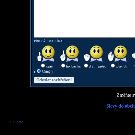
PŘILOŽ SMAILÍKA:
jupííí
tak bacha
držím palec
to je fuk
(
žádný )
Změňte sv
Slevy do obch
REKLAMA