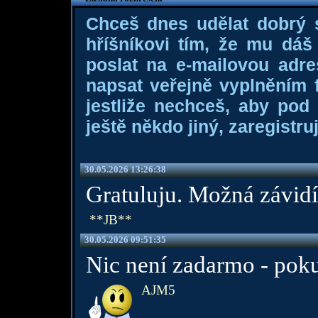
Chceš dnes udělat dobrý
hříšníkovi tím, že mu dá
poslat na e-mailovou adre
napsat veřejně vyplněním f
jestliže nechceš, aby pod
ještě někdo jiný, zaregistruj
30.05.2026 13:26:38
Gratuluju. Možná závid
**JB**
30.05.2026 09:51:35
Nic není zadarmo - poku
AJM5