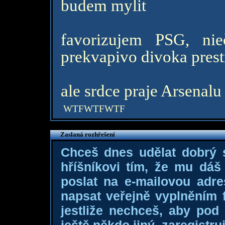
budem mylit
favorizujem PSG, ni
prekvapivo divoka prest
ale srdce praje Arsenalu
WTFWTFWTF
Zaslaná rozhřešení
Chceš dnes udělat dobrý
hříšníkovi tím, že mu dá
poslat na e-mailovou adre
napsat veřejně vyplněním f
jestliže nechceš, aby pod