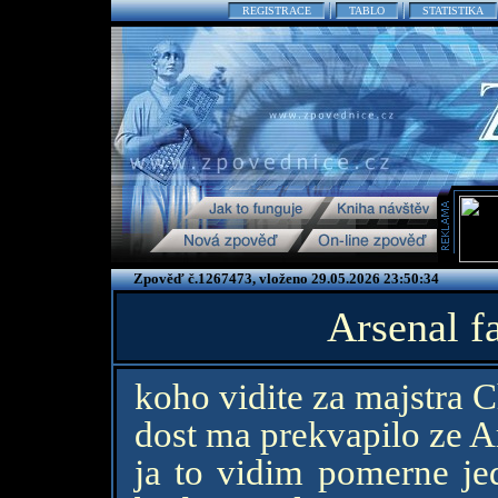
REGISTRACE
TABLO
STATISTIKA
Zpověď č.1267473, vloženo 29.05.2026 23:50:34
Arsenal f
koho vidite za majstra
dost ma prekvapilo ze Ar
ja to vidim pomerne je