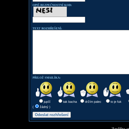
OPIŠ BEZPEČNOSTNÍ KOD:
TEXT ROZHŘEŠENÍ:
PŘILOŽ SMAILÍKA:
jupííí
tak bacha
držím palec
to je fuk
(
žádný )