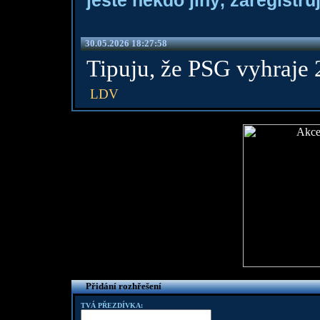
ještě někdo jiný, zaregistruj
30.05.2026 18:27:58
Tipuju, že PSG vyhraje 
LDV
Přidání rozhřešení
TVÁ PŘEZDÍVKA: