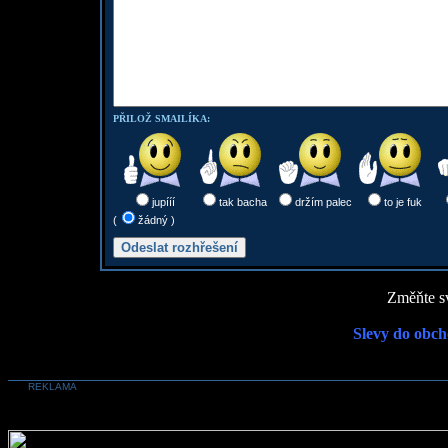
PŘILOŽ SMAILÍKA:
jupííí
tak bacha
držím palec
to je fuk
(
žádný )
Změňte sv
Slevy do obch
REKLAMA