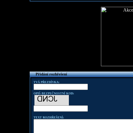
Přidání rozhřešení
TVÁ PŘEZDÍVKA:
OPIŠ BEZPEČNOSTNÍ KOD:
TEXT ROZHŘEŠENÍ: