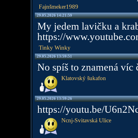
Fajnšmeker1989
29.05.2026 14:21:59
My jedem lavičku a kra
https://www.youtube.c
Tinky Winky
29.05.2026 13:59:51
No spíš to znamená víc 
Klatovský šukafon
29.05.2026 13:59:26
https://youtu.be/U6n2N
Ncnj-Svitavská Ulice