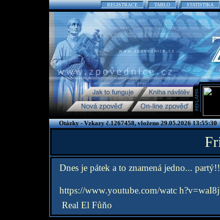
REGISTRACE
TABLO
STATISTIKA
Otázky - Vzkazy č.1267458, vloženo 29.05.2026 13:55:30
Fr
Dnes je pátek a to znamená jedno... partý!!
https://www.youtube.com/watc h?v=waI
Real El Fůňo