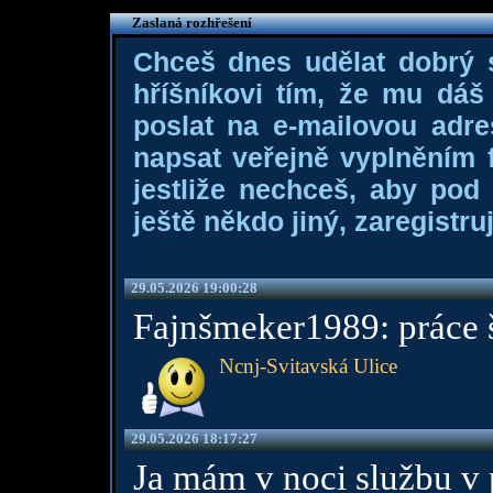
Zaslaná rozhřešení
Chceš dnes udělat dobrý
hříšníkovi tím, že mu dá
poslat na e-mailovou adre
napsat veřejně vyplněním f
jestliže nechceš, aby pod
ještě někdo jiný, zaregistruj
29.05.2026 19:00:28
Fajnšmeker1989: práce š
Ncnj-Svitavská Ulice
29.05.2026 18:17:27
Ja mám v noci službu v pr