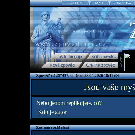
REGISTRACE
TABLO
STATISTIKA
Zpověď č.1267437, vloženo 28.05.2026 18:17:34
Jsou vaše myš
Nebo jenom replikujete, co?
Kdo je autor
Zaslaná rozhřešení