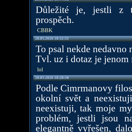
Důležité je, jestli 
prospěch.
CBBK
28.05.2026 18:32:51
To psal nekde nedavno
Tvl. uz i dotaz je jeno
lol
28.05.2026 18:28:50
Podle Cimrmanovy filoso
okolní svět a neexistuj
neexistuji, tak moje my
problém, jestli jsou 
elegantně vyřešen, dalo