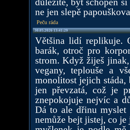
důležité, být schopen si
ne jen slepě papouškova
Peču ráda
30.05.2026 13:41:29
Většina lidí replikuje.
barák, otroč pro korpo
strom. Když žiješ jinak,
vegany, teplouše a vš
monolitost jejich stáda, 
jen převzatá, což je p
znepokojuje nejvíc a d
Dá to ale dřinu myslet
nemůže bejt jistej, co j
myšlenek je podle mě p