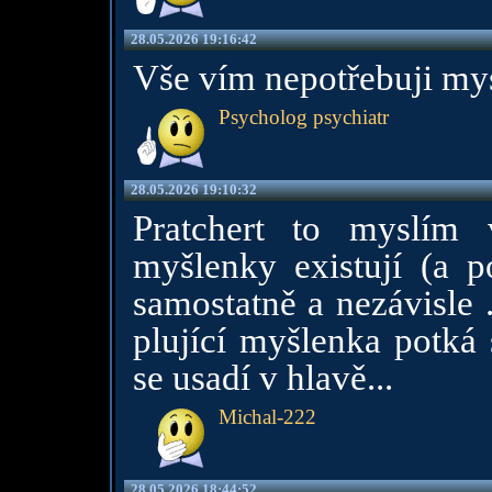
28.05.2026 19:16:42
Vše vím nepotřebuji mys
Psycholog psychiatr
28.05.2026 19:10:32
Pratchert to myslím 
myšlenky existují (a p
samostatně a nezávisle 
plující myšlenka potká
se usadí v hlavě...
Michal-222
28.05.2026 18:44:52