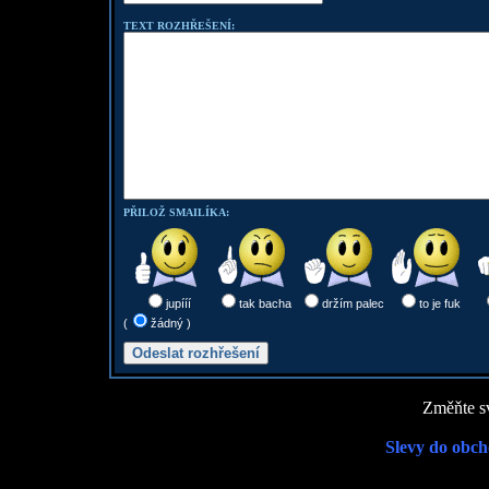
TEXT ROZHŘEŠENÍ:
PŘILOŽ SMAILÍKA:
jupííí
tak bacha
držím palec
to je fuk
(
žádný )
Změňte sv
Slevy do obch