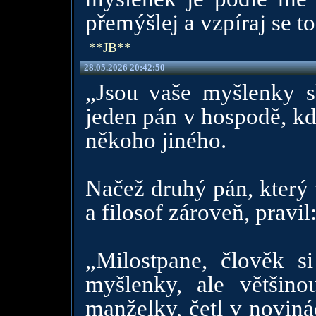
přemýšlej a vzpíraj se 
**JB**
28.05.2026 20:42:50
„Jsou vaše myšlenky s
jeden pán v hospodě, kdy
někoho jiného.
Načež druhý pán, který 
a filosof zároveň, pravil
„Milostpane, člověk si
myšlenky, ale většino
manželky, četl v novin