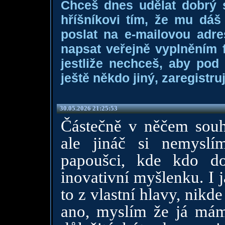
Chceš dnes udělat dobrý
hříšníkovi tím, že mu dá
poslat na e-mailovou adre
napsat veřejně vyplněním f
jestliže nechceš, aby pod
ještě někdo jiný, zaregistruj
30.05.2026 21:25:53
Částečně v něčem souhl
ale jináč si nemysl
papoušci, kde kdo do
inovativní myšlenku. I 
to z vlastní hlavy, nikd
ano, myslím že já mám