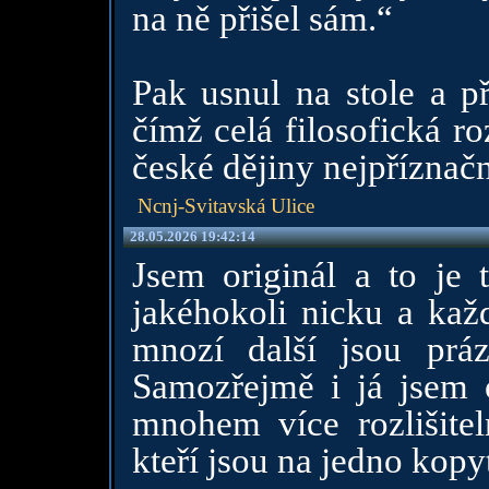
na ně přišel sám.“
Pak usnul na stole a p
čímž celá filosofická r
české dějiny nejpříznač
Ncnj-Svitavská Ulice
28.05.2026 19:42:14
Jsem originál a to je
jakéhokoli nicku a každ
mnozí další jsou práz
Samozřejmě i já jsem 
mnohem více rozlišitel
kteří jsou na jedno kopy