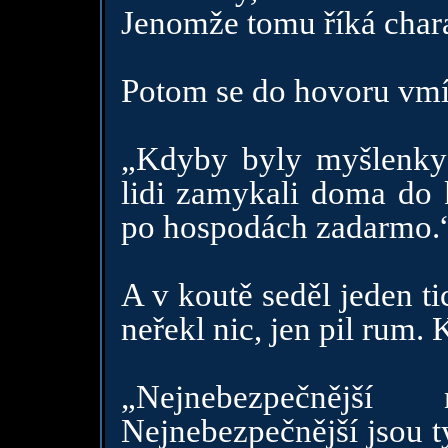
Jenomže tomu říká chara
Potom se do hovoru vmís
„Kdyby byly myšlenky o
lidi zamykali doma do k
po hospodách zadarmo.
A v koutě seděl jeden ti
neřekl nic, jen pil rum. 
„Nejnebezpečnější
Nejnebezpečnější jsou ty