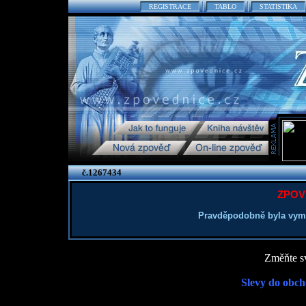
REGISTRACE
TABLO
STATISTIKA
č.1267434
ZPOV
Pravděpodobně byla vym
Změňte sv
Slevy do obch