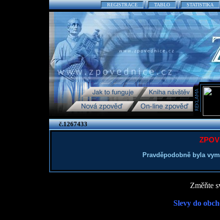
REGISTRACE
TABLO
STATISTIKA
č.1267433
ZPOV
Pravděpodobně byla vym
Změňte sv
Slevy do obch