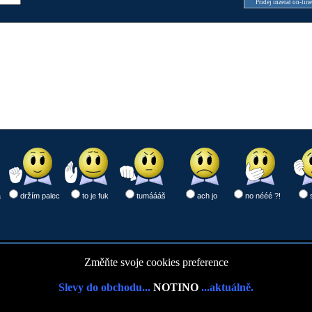
Přidej inzerát on-lin
a
držím palec
to je fuk
tumáááš
ach jo
no nééé ?!
Změňte svoje cookies preference
Slevy do obchodu...
NOTINO
...aktuálně.