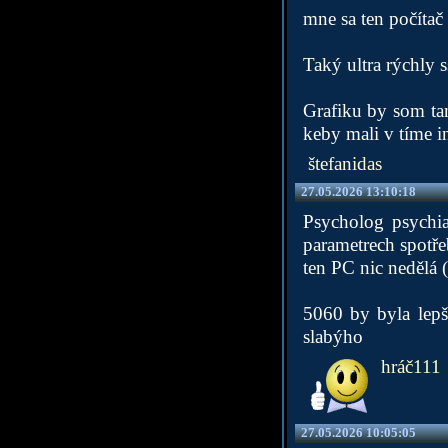
mne sa ten počítač 
Taký ultra rýchly 
Grafiku by som ta
keby mali v tíme i
štefanidas
27.05.2026 13:10:18
Psycholog psychia
parametrech spotř
ten PC nic nedělá (
5060 by byla lepší
slabýho
hráč111
27.05.2026 10:05:05