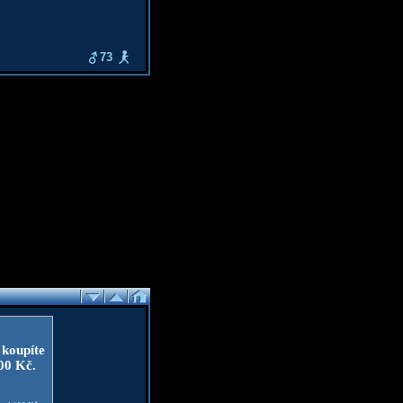
73
 koupíte
100 Kč.