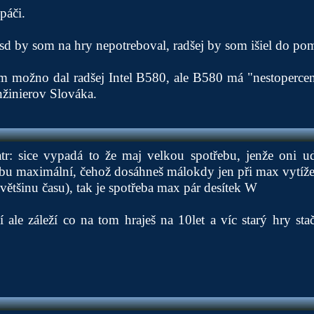
páči.
ssd by som na hry nepotreboval, radšej by som išiel do po
m možno dal radšej Intel B580, ale B580 má "nestopercen
nžinierov Slováka.
tr: sice vypadá to že maj velkou spotřebu, jenže oni u
ebu maximální, čehož dosáhneš málokdy jen při max vytíže
většinu času), tak je spotřeba max pár desítek W
 ale záleží co na tom hraješ na 10let a víc starý hry st