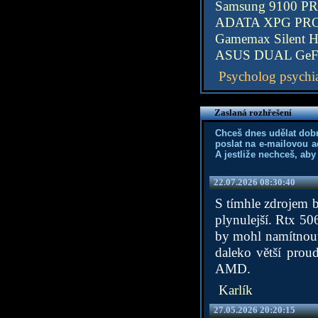
Samsung 9100 P
ADATA XPG PR
Gamemax Silent H
ASUS DUAL GeFo
Psycholog psychia
Zaslaná rozhřešení
Chceš dnes udělat dob
poslat na e-mailovou a
A jestliže nechceš, aby
22.07.2026 08:30:40
S tímhle zdrojem b
plynulejší. Rtx 5
by mohl namítnout
daleko větší prou
AMD.
Karlík
27.05.2026 20:20:15