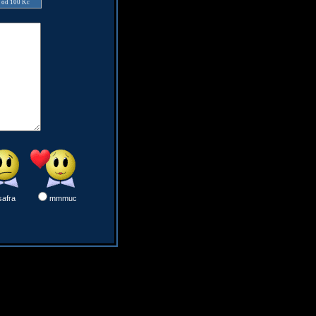
e od 100 Kč
safra
mmmuc