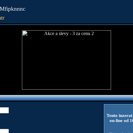
QiMfipknnnc
tr
Tento inzerat
on-line od 