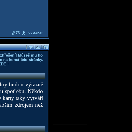
73
VYMAZAT
ozhřešení! Můžeš mu ho
 na konci této stránky.
ZDE
!
a hry budou výrazně
ou spotřebu. Někdo
karty taky vytváří
labším zdrojem než