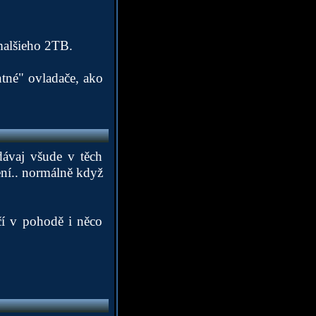
malšieho 2TB.
tné" ovladače, ako
dávaj všude v těch
ní.. normálně když
ačí v pohodě i něco