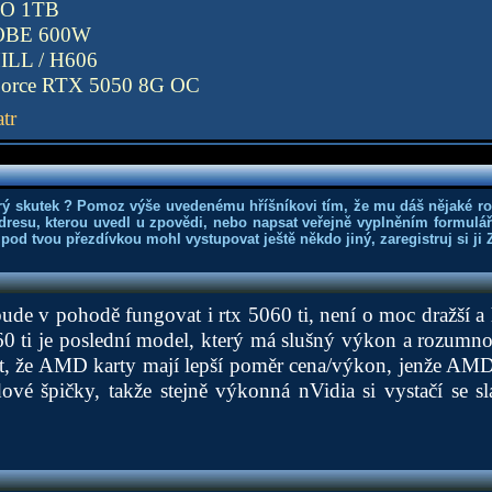
RO 1TB
OBE 600W
ILL / H606
rce RTX 5050 8G OC
tr
rý skutek ? Pomoz výše uvedenému hříšníkovi tím, že mu dáš nějaké r
dresu, kterou uvedl u zpovědi, nebo napsat veřejně vyplněním formuláře
 pod tvou přezdívkou mohl vystupovat ještě někdo jiný, zaregistruj si ji
ude v pohodě fungovat i rtx 5060 ti, není o moc dražší 
060 ti je poslední model, který má slušný výkon a rozumn
, že AMD karty mají lepší poměr cena/výkon, jenže AMD 
dové špičky, takže stejně výkonná nVidia si vystačí se s