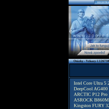
REGISTR
Otázky - Vzkazy č.126738
Intel Core Ultra 5
DeepCool AG400
ARCTIC P12 Pro
ASROCK B860M 
Kingston FURY 3