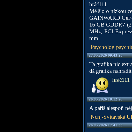
hráč111
Mě šlo o nízkou ce
GAINWARD GeForc
16 GB GDDR7 (28
MHz, PCI Express
mm
Psycholog psychia
27.05.2026 09:43:25
Ta grafika nic ext
dá grafika nahradi
hráč111
26.05.2026 18:12:26
A paříš alespoň ně
Ncnj-Svitavská Ul
26.05.2026 17:41:33