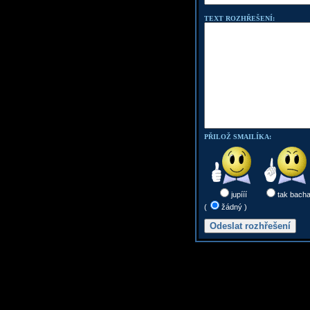
TEXT ROZHŘEŠENÍ:
PŘILOŽ SMAILÍKA:
jupííí
tak bach
(
žádný )