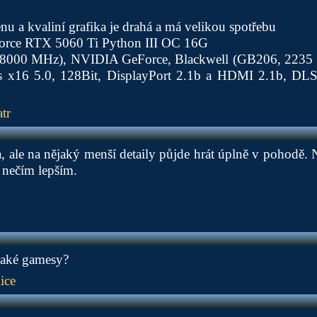
nu a kvaliní grafika je drahá a má velikou spotřebu
e RTX 5060 Ti Python III OC 16G
000 MHz), NVIDIA GeForce, Blackwell (GB206, 2235 
 x16 5.0, 128Bit, DisplayPort 2.1b a HDMI 2.1b, DLSS
tr
ra, ale na nějaký menší detaily půjde hrát úplně v pohodě. 
t nečím lepším.
jaké gamesy?
ice