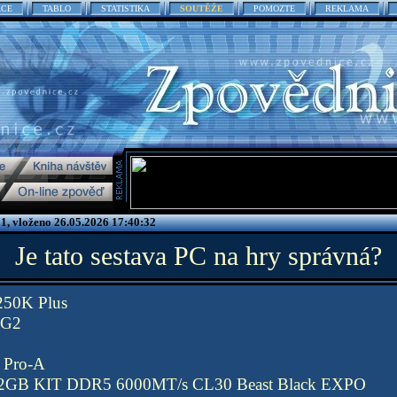
ACE
TABLO
STATISTIKA
SOUTĚŽE
POMOZTE
REKLAMA
1, vloženo 26.05.2026 17:40:32
Je tato sestava PC na hry správná?
 250K Plus
 G2
Pro-A
2GB KIT DDR5 6000MT/s CL30 Beast Black EXPO