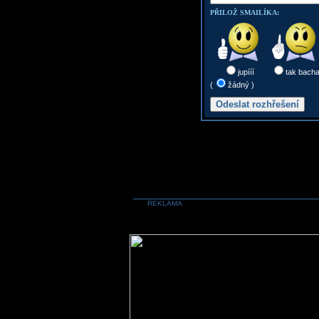
PŘILOŽ SMAILÍKA:
jupííí
tak bach
(
žádný )
REKLAMA