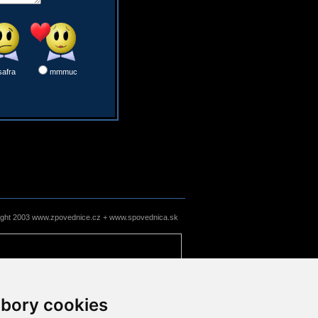
safra
mmmuc
ight 2003 www.zpovednice.cz + www.spovednica.sk
bory cookies