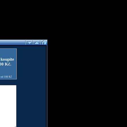
 koupíte
100 Kč.
e od 100 Kč