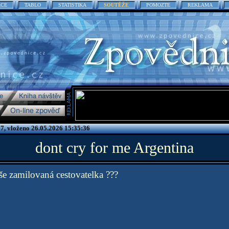
ACE
TABLO
STATISTIKA
SOUTĚŽE
POMOZTE
REKLAMA
7, vloženo 26.05.2026 15:35:36
dont cry for me Argentina
še zamilovaná cestovatelka ???