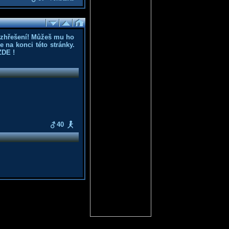
ozhřešení! Můžeš mu ho
 na konci této stránky.
ZDE
!
40