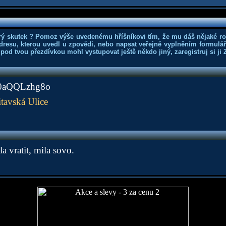
rý skutek ? Pomoz výše uvedenému hříšníkovi tím, že mu dáš nějaké r
dresu, kterou uvedl u zpovědi, nebo napsat veřejně vyplněním formuláře
 pod tvou přezdívkou mohl vystupovat ještě někdo jiný, zaregistruj si ji
/A0aQQLzhg8o
tavská Ulice
a vratit, mila sovo.