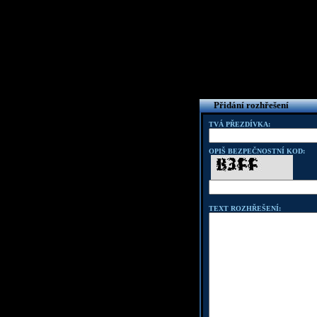
Přidání rozhřešení
TVÁ PŘEZDÍVKA:
OPIŠ BEZPEČNOSTNÍ KOD:
TEXT ROZHŘEŠENÍ: