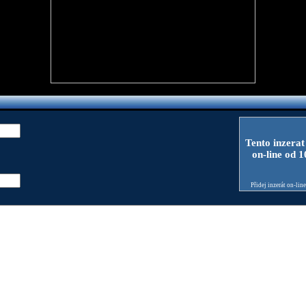
Tento inzerat
on-line od 
Přidej inzerát on-lin