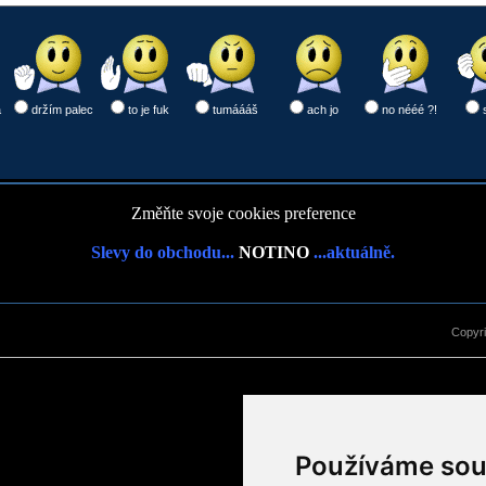
a
držím palec
to je fuk
tumáááš
ach jo
no nééé ?!
Změňte svoje cookies preference
Slevy do obchodu...
NOTINO
...aktuálně.
Copyr
Používáme sou