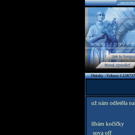
REGISTR
Otázky - Vzkazy č.126737
už nám odletěla na
líbám kočičky
sova off