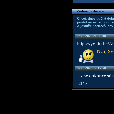
Zaslaná rozhřešení
Chceš dnes udělat dob
poslat na e-mailovou a
A jestliže nechceš, aby
27.05.2026 21:56:08
https://youtu.be
Ncnj-Svi
26.05.2026 17:17:58
Uz se dokonce stihl
2I47