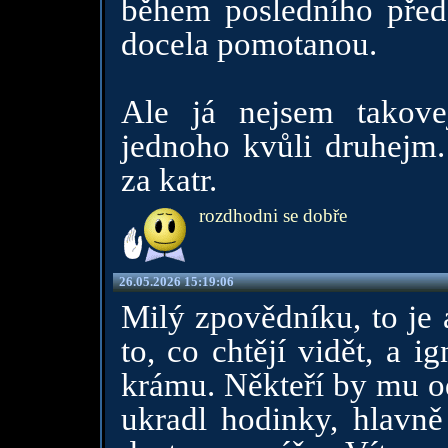
během posledního před
docela pomotanou.
Ale já nejsem takove
jednoho kvůli druhejm. 
za katr.
rozdhodni se dobře
26.05.2026 15:19:06
Milý zpovědníku, to je a
to, co chtějí vidět, a i
krámu. Někteří by mu od
ukradl hodinky, hlavně 