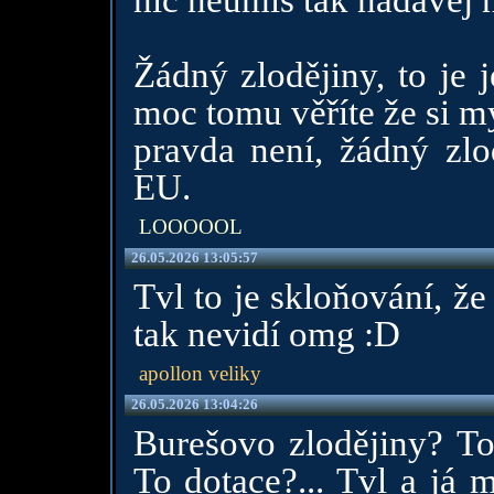
nic neumíš tak nadávej n
Žádný zlodějiny, to je 
moc tomu věříte že si my
pravda není, žádný zlo
EU.
LOOOOOL
26.05.2026 13:05:57
Tvl to je skloňování, že 
tak nevidí omg :D
apollon veliky
26.05.2026 13:04:26
Burešovo zlodějiny? To
To dotace?... Tvl a já 