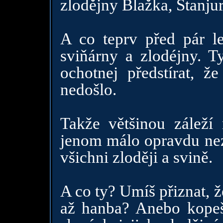
zlodějny Blažka, Stanju
A co teprv před pár l
sviňárny a zlodéjny. T
ochotnej předstírat, ž
nedošlo.
Takže většinou záleží
jenom málo opravdu neza
všichni zloději a svině.
A co ty? Umíš přiznat, ž
až hanba? Anebo kopeš 