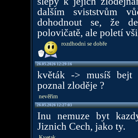
slepý k jejich zlodějn
dalším sviststvům v
dohodnout se, že de
polovičatě, ale poletí vš
rozdhodni se dobře
26.05.2026 12:29:16
květák -> musíš bejt i
poznal zloděje ?
nevěřim
26.05.2026 12:27:03
Inu nemuze byt kazdy
Jiznich Cech, jako ty.
Kvetak