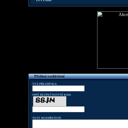
Přidání rozhřešení
TVÁ PŘEZDÍVKA:
OPIŠ BEZPEČNOSTNÍ KOD:
TEXT ROZHŘEŠENÍ: