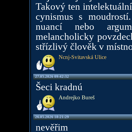
Takový ten intelektuální
cynismus s moudrostí
nuancí nebo argu
melancholicky povzdechn
střízlivý člověk v místno
Ncnj-Svitavská Ulice
27.05.2026 09:42:32
Šeci kradnú
Andrejko Bureš
26.05.2026 18:21:29
nevěřim