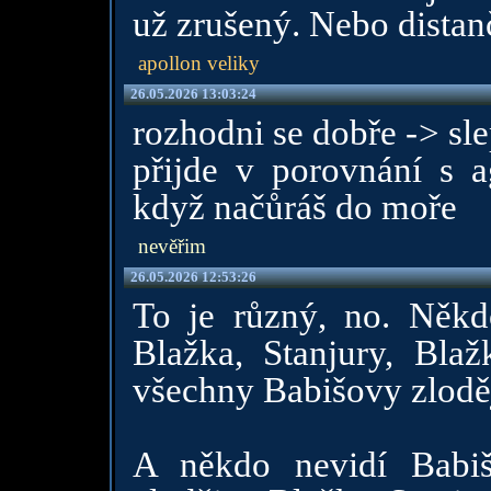
už zrušený. Nebo dista
apollon veliky
26.05.2026 13:03:24
rozhodni se dobře -> sl
přijde v porovnání s 
když načůráš do moře
nevěřim
26.05.2026 12:53:26
To je různý, no. Někd
Blažka, Stanjury, Bla
všechny Babišovy zlodě
A někdo nevidí Babiš