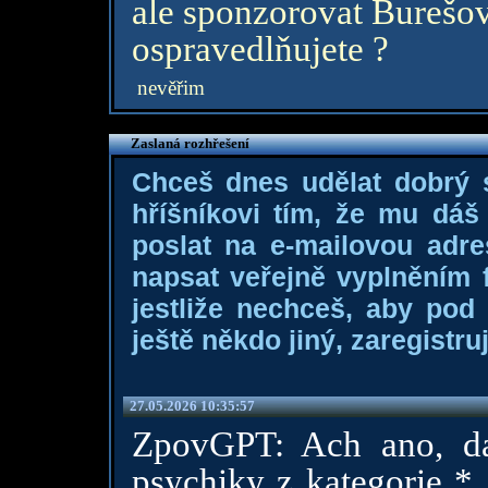
ale sponzorovat Burešov
ospravedlňujete ?
nevěřim
Zaslaná rozhřešení
Chceš dnes udělat dobrý
hříšníkovi tím, že mu dá
poslat na e-mailovou adre
napsat veřejně vyplněním f
jestliže nechceš, aby pod
ještě někdo jiný, zaregistruj
27.05.2026 10:35:57
ZpovGPT: Ach ano, da
psychiky z kategorie *„