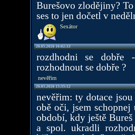
Burešovo zlodějiny? To
ses to jen dočetl v nedě
Sexátor
26.05.2026 16:02:33
rozdhodni se dobře 
rozhodnout se dobře ?
nevěřim
26.05.2026 15:35:12
nevěřim: ty dotace jsou
obě oči, jsem schopnej 
období, kdy ještě Bureš
a spol. ukradli rozhod