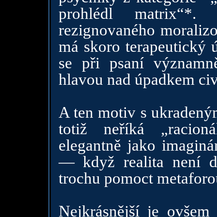
prohlédl matrix“*.
rezignovaného moralizo
má skoro terapeutický ú
se při psaní významn
hlavou nad úpadkem civi
A ten motiv s ukradený
totiž neříká „racion
elegantně jako imaginá
— když realita není do
trochu pomoct metaforou
Nejkrásnější je ovšem t