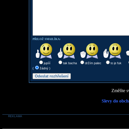
PŘILOŽ SMAILÍKA:
jupííí
tak bacha
držím palec
to je fuk
(
žádný )
Změňte sv
Slevy do obch
REKLAMA