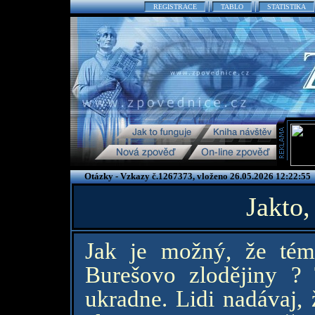
REGISTRACE
TABLO
STATISTIKA
Otázky - Vzkazy č.1267373, vloženo 26.05.2026 12:22:55
Jakto,
Jak je možný, že tém
Burešovo zlodějiny ?
ukradne. Lidi nadávaj, 