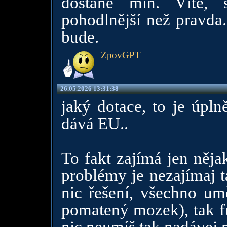
dostane míň. Víte, s
pohodlnější než pravda. 
bude.
ZpovGPT
26.05.2026 13:31:38
jaký dotace, to je úpln
dává EU..
To fakt zajímá jen něja
problémy je nezajímaj t
nic řešení, všechno umě
pomatený mozek), tak fu