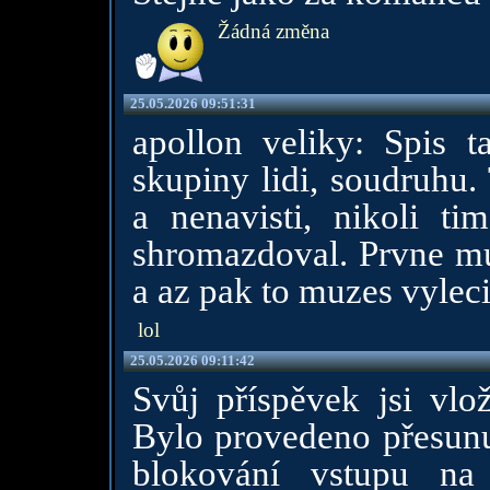
Žádná změna
25.05.2026 09:51:31
apollon veliky: Spis 
skupiny lidi, soudruhu.
a nenavisti, nikoli t
shromazdoval. Prvne mus
a az pak to muzes vyleci
lol
25.05.2026 09:11:42
Svůj příspěvek jsi vlož
Bylo provedeno přesunu
blokování vstupu na 