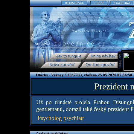
REGISTRACE
TABLO
STATISTIKA
Otázky - Vzkazy č.1267333, vloženo 25.05.2026 07:56:58
Prezident 
Už po třinácté projela Prahou Distingu
gentlemanů, dorazil také český prezident P
Psycholog psychiatr
Zaslaná rozhřešení