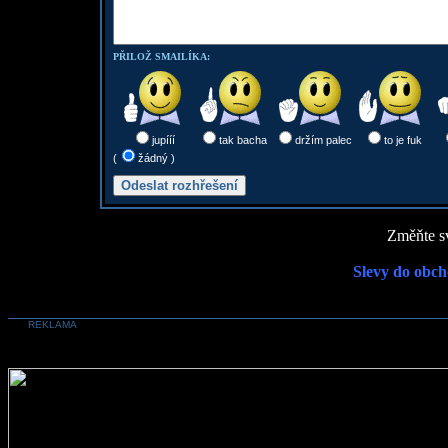
PŘILOŽ SMAILÍKA:
jupííí
tak bacha
držím palec
to je fuk
(
žádný )
Změňte sv
Slevy do obch
REKLAMA