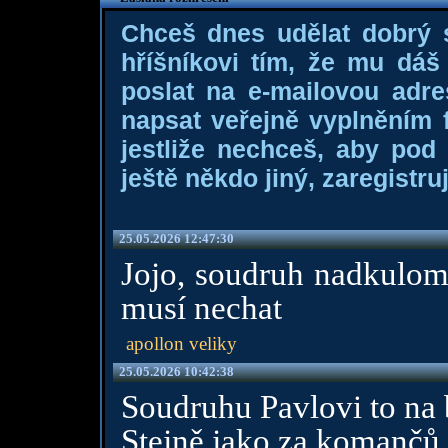
Chceš dnes udělat dobrý
hříšníkovi tím, že mu dá
poslat na e-mailovou adre
napsat veřejně vyplněním f
jestliže nechceš, aby pod
ještě někdo jiný, zaregistruj
25.05.2026 12:47:30
Jojo, soudruh nadkulome
musí nechat
apollon veliky
25.05.2026 10:42:38
Soudruhu Pavlovi to na b
Stejně jako za komančů 