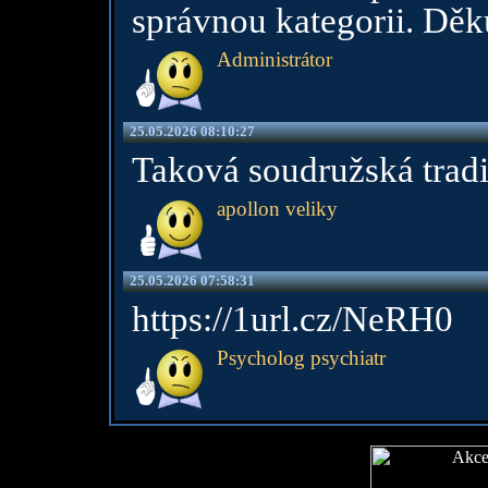
správnou kategorii. Dě
Administrátor
25.05.2026 08:10:27
Taková soudružská tradič
apollon veliky
25.05.2026 07:58:31
https://1url.cz/NeRH0
Psycholog psychiatr