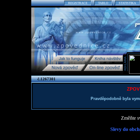
REGISTRACE
TABLO
STATISTIKA
č.1267301
ZPOV
Pravděpodobně byla vym
Změňte sv
Slevy do obch