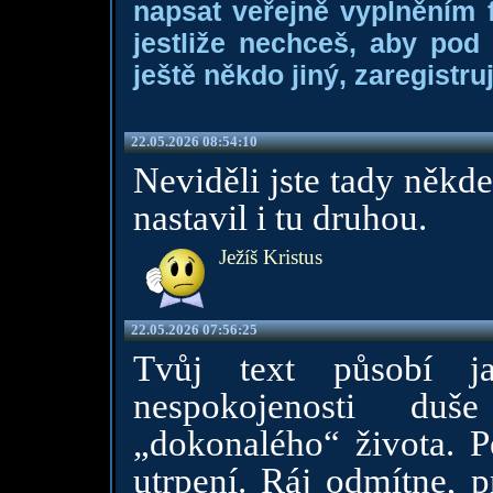
napsat veřejně vyplněním f
jestliže nechceš, aby pod
ještě někdo jiný, zaregistruj
22.05.2026 08:54:10
Neviděli jste tady někd
nastavil i tu druhou.
Ježíš Kristus
22.05.2026 07:56:25
Tvůj text působí ja
nespokojenosti du
„dokonalého“ života. P
utrpení. Ráj odmítne, p