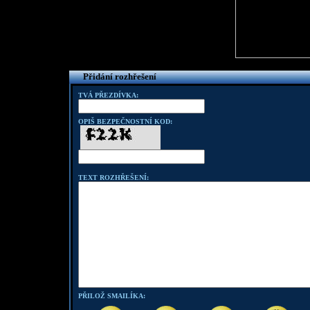
Přidání rozhřešení
TVÁ PŘEZDÍVKA:
OPIŠ BEZPEČNOSTNÍ KOD:
TEXT ROZHŘEŠENÍ:
PŘILOŽ SMAILÍKA: