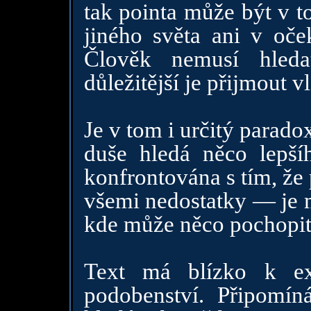
tak pointa může být v t
jiného světa ani v oče
Člověk nemusí hleda
důležitější je přijmout v
Je v tom i určitý parado
duše hledá něco lepší
konfrontována s tím, že
všemi nedostatky — je m
kde může něco pochopit,
Text má blízko k ex
podobenství. Připomín