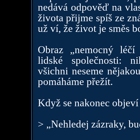
nedává odpověď na vlast
života přijme spíš ze z
už ví, že život je směs b
Obraz „nemocný léčí 
lidské společnosti: 
všichni neseme nějakou 
pomáháme přežít.
Když se nakonec objeví J
> „Nehledej zázraky, buď