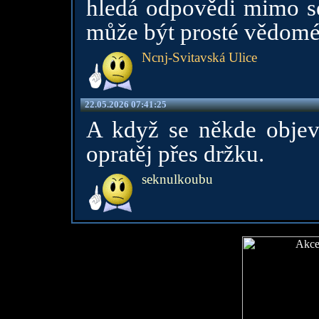
hledá odpovědi mimo se
může být prosté vědomé 
Ncnj-Svitavská Ulice
22.05.2026 07:41:25
A když se někde objev
opratěj přes držku.
seknulkoubu