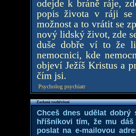
odejde k bráně ráje, zde
popis života v ráji se 
možnost a to vrátit se zp
nový lidský život, zde se
duše dobře ví to že l
nemocnici, kde nemocn
objeví Ježíš Kristus a 
čím jsi.
Psycholog psychiatr
Zaslaná rozhřešení
Chceš dnes udělat dobrý
hříšníkovi tím, že mu dá
poslat na e-mailovou adre