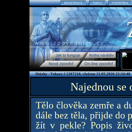
REGISTRACE
TABLO
STATISTIKA
Otázky - Vzkazy č.1267216, vloženo 21.05.2026 22:34:40
Najednou se o
Tělo člověka zemře a du
dále bez těla, přijde do 
žít v pekle? Popis živo