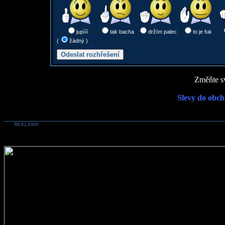
jupííí
tak bacha
držím palec
to je fuk
(
žádný )
Změňte sv
Slevy do obch
REKLAMA