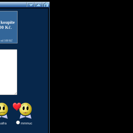
 koupíte
100 Kč.
e od 100 Kč
safra
mmmuc