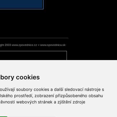
ight 2003 www.zpovednice.cz + www.spovednica.sk
bory cookies
užívají soubory cookies a další sledovací nástroje s
elského prostředí, zobrazení přizpůsobeného obsahu
těvnosti webových stránek a zjištění zdroje