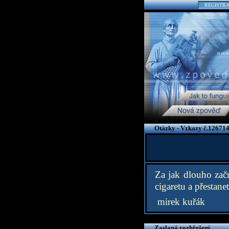
REGISTR
Otázky - Vzkazy č.126714
Za jak dlouho zač
cigaretu a přestan
mirek kuřák
Zaslaná rozhřešení