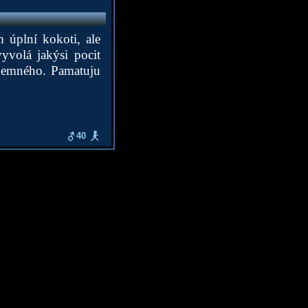
 úplní kokoti, ale
yvolá jakýsi pocit
říjemného. Pamatuju
40