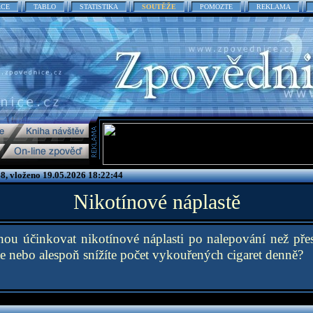
ACE
TABLO
STATISTIKA
SOUTĚŽE
POMOZTE
REKLAMA
8, vloženo 19.05.2026 18:22:44
Nikotínové náplastě
nou účinkovat nikotínové náplasti po nalepování než přes
ete nebo alespoň snížíte počet vykouřených cigaret denně?