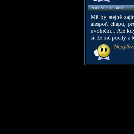
19.05.2026 18:30:35
Mě by stejně zají
alespoň chápu, pr
uvolněni... Ale kd
si, že mé pocity z
Ncnj-Svi