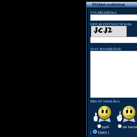
Přidání rozhřešení
TVÁ PŘEZDÍVKA:
OPIŠ BEZPEČNOSTNÍ KOD:
TEXT ROZHŘEŠENÍ:
PŘILOŽ SMAILÍKA:
jupííí
tak bach
(
žádný )