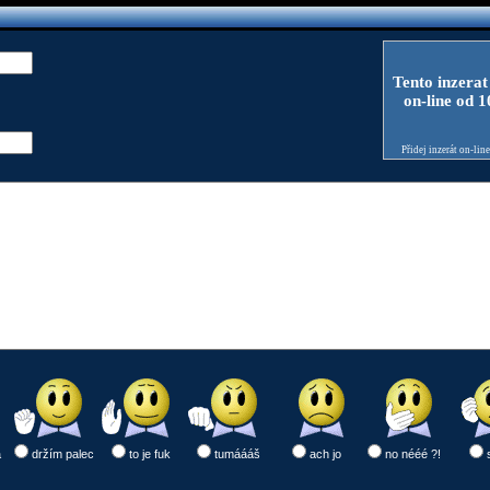
Tento inzerat
on-line od 
Přidej inzerát on-lin
a
držím palec
to je fuk
tumáááš
ach jo
no nééé ?!