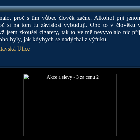
malo, proč s tím vůbec člověk začne. Alkohol pijí jenom
oč si na tom tu závislost vybudují. Ono to v člověku v
yž jsem zkoušel cigarety, tak to ve mě nevyvolalo nic p
 toho byly, jak kdybych se nadýchal z výfuku.
tavská Ulice