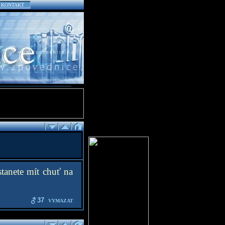
KONTAKT
tanete mít chuť na
37
VYMAZAT