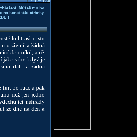
ozhřešení! Můžeš mu ho
 na konci této stránky.
ZDE
!
stě hulit asi o sto
etu v životě a žádná
rání doutníků, aniž
jí jako víno když je
šího dal.. a žádná
 furt po ruce a pak
tinu než jen jedno
evdechující náhrady
out ze dne na den a