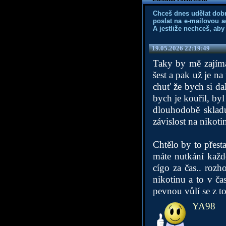
Chceš dnes udělat dob
poslat na e-mailovou a
A jestliže nechceš, aby
19.05.2026 22:19:49
Taky by mě zajímal
šest a pak už je na
chuť že bych si da
bych je kouřil, byl
dlouhodobě skladu
závislost na nikoti
Chtělo by to přest
máte nutkání každ
cígo za čas.. rozh
nikotinu a to v ča
pevnou vůlí se z to
YA98