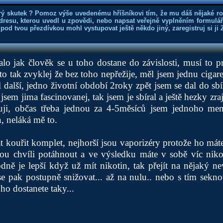
rý skutek ? Pomoz výše uvedenému hříšníkovi tím, že mu dáš nějaké r
dresu, kterou uvedl u zpovědi, nebo napsat veřejně vyplněním formuláře
 pod tvou přezdívkou mohl vystupovat ještě někdo jiný, zaregistruj si ji
o jak člověk se u toho dostane do závislosti, musí to pro
 to tak zvyklej že bez toho nepřežije, měl jsem jednu cigar
l další, jedno životní období 2roky zpět jsem se dal do sbí
 jsem jima fascinovanej, tak jsem je sbíral a ještě hezky zra
ji, občas třeba jednou za 4-5měsíců jsem jednoho men
n, neláká mě to.
at kouřit komplet, nejhorší jsou vaporizéry protože ho máte
ou chvíli potáhnout a ve výsledku máte v sobě víc niko
odně je lepší když už mít nikotin, tak přejít na nějaký n
se pak postupně snižovat... až na nulu.. nebo s tím sekn
ho dostanete taky...