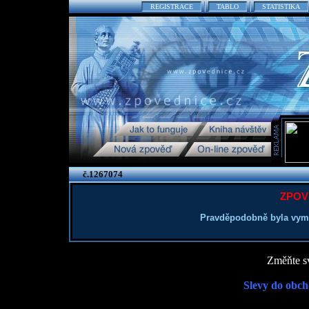
REGISTRACE
TABLO
STATISTIKA
č.1267074
ZPOV
Pravděpodobně byla vym
Změňte sv
Slevy do obch