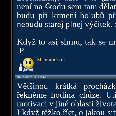
není na škodu sem tam dělat
budu při krmení holubů př
nebudu starej plnej výčitek.
Když to asi shrnu, tak se 
:P
MamoruOshii
16.05.2026 11:41:32
Většinou krátká procház
řekněme hodina chůze. Utř
motivaci v jiné oblasti života
I když těžko říct, o jakou si