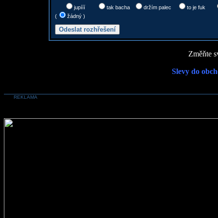
jupííí
tak bacha
držím palec
to je fuk
(
žádný )
Změňte sv
Slevy do obch
REKLAMA