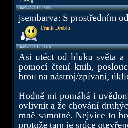
16.05.2026 16:43:53
jsembarva: S prostředním o
Frank Drebin
16.05.2026 14:37:18
Asi utéct od hluku světa a 
pomocí čtení knih, poslouc
hrou na nástroj/zpívaní, úkli
Hodně mi pomáhá i uvědomit
ovlivnit a že chování druhý
mně samotné. Nejvíce to bol
protože tam je srdce otevřen