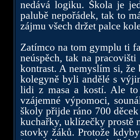
nedává logiku. Škola je je
palubě nepořádek, tak to má
zájmu všech držet palce kol
Zatímco na tom gymplu ti fak
neúspěch, tak na pracovišti 
kontrast. A nemyslím si, že
kolegyně byli andělé s výj
lidi z masa a kostí. Ale to
vzájemné výpomoci, sounále
školy přijde ráno 700 děcek 
kuchařky, uklízečky prostě m
stovky žáků. Protože kdyby 