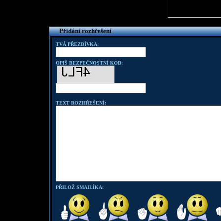
Přidání rozhřešení
TVÁ PŘEZDÍVKA:
OPIŠ BEZPEČNOSTNÍ KOD:
TEXT ROZHŘEŠENÍ:
PŘILOŽ SMAILÍKA: