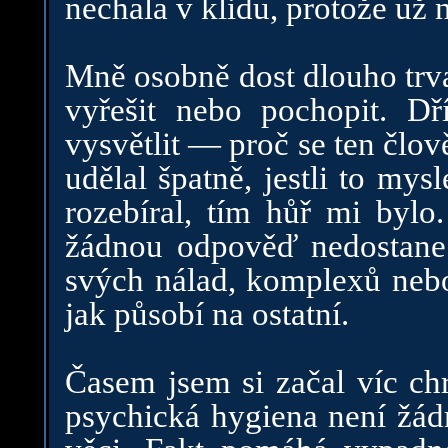
nechala v klidu, protože už 
Mně osobně dost dlouho trv
vyřešit nebo pochopit. D
vysvětlit — proč se ten člov
udělal špatně, jestli to mys
rozebíral, tím hůř mi bylo
žádnou odpověď nedostane. 
svých nálad, komplexů nebo
jak působí na ostatní.
Časem jsem si začal víc chrá
psychická hygiena není žádn