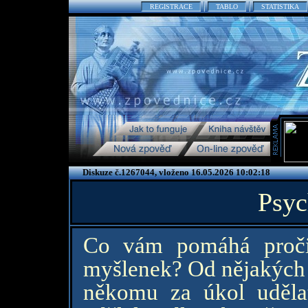
REGISTRACE
TABLO
STATISTIKA
Diskuze č.1267044, vloženo 16.05.2026 10:02:18
Psyc
Co vám pomáhá pročis
myšlenek? Od nějakých j
někomu za úkol uděla