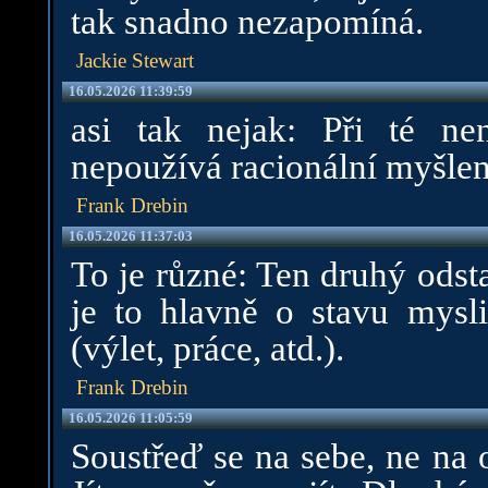
tak snadno nezapomíná.
Jackie Stewart
16.05.2026 11:39:59
asi tak nejak: Při té nen
nepoužívá racionální myšlen
Frank Drebin
16.05.2026 11:37:03
To je různé: Ten druhý odst
je to hlavně o stavu mysl
(výlet, práce, atd.).
Frank Drebin
16.05.2026 11:05:59
Soustřeď se na sebe, ne na 