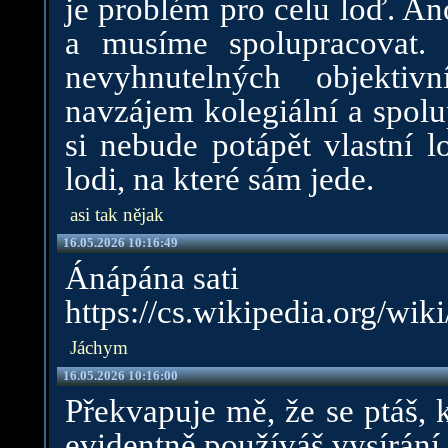
je problém pro celu loď. Ano
a musíme spolupracovat. U
nevyhnutelných objekti
navzájem kolegiální a spolu
si nebude potápět vlastní l
lodi, na které sám jede.
asi tak nějak
16.05.2026 10:16:49
Ánápána sati
https://cs.wikipedia.or
Jáchym
16.05.2026 10:16:00
Překvapuje mě, že se ptáš, 
evidentně používáš vysírání 