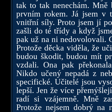
tak to tak nenechám. Mně by
prvním rokem. Já jsem v t
vnitřní síly. Proto jsem jí p
zašli do té třídy a když jsm
pak už na ni nedovolovali. C
Protože děcka viděla, že uči
budou škodit, budou mít pr
vzdali. Ona pak překonala
Nikdo učený nepadá z nebe.
specifické. Učitelé jsou vy
lepší. Jen že více přemýšle
radí si vzájemně. Mně za
Protože nejsem dobrý na n