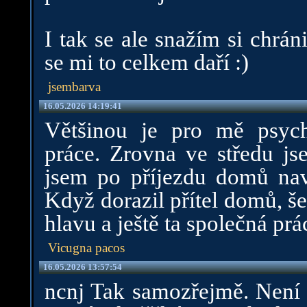
I tak se ale snažím si chráni
se mi to celkem daří :)
jsembarva
16.05.2026 14:19:41
Většinou je pro mě psyc
práce. Zrovna ve středu j
jsem po příjezdu domů navl
Když dorazil přítel domů, š
hlavu a ještě ta společná pr
Vicugna pacos
16.05.2026 13:57:54
ncnj Tak samozřejmě. Není 