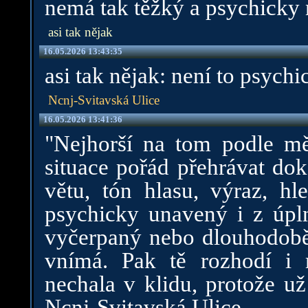
nemá tak těžký a psychicky n
asi tak nějak
16.05.2026 13:43:35
asi tak nějak: není to psych
Ncnj-Svitavská Ulice
16.05.2026 13:41:36
"Nejhorší na tom podle mě
situace pořád přehrávat do
větu, tón hlasu, výraz, 
psychicky unavený i z úpln
vyčerpaný nebo dlouhodobě 
vnímá. Pak tě rozhodí i 
nechala v klidu, protože už
Ncnj-Svitavská Ulice