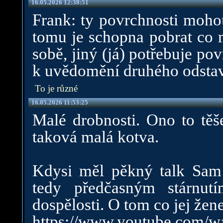
16.05.2026 12:38:51
Frank: ty povrchnosti mohou
tomu je schopna pobrat co
sobě, jiný (já) potřebuje pov
k uvědomění druhého odstav
To je různé
16.05.2026 11:53:25
Malé drobnosti. Ono to těše
taková malá kotva.
Kdysi měl pěkný talk Sam 
tedy předčasným stárnut
dospělosti. O tom co jej žene
https://www.youtube.com/