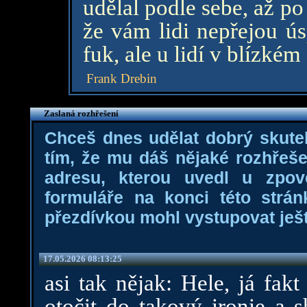
udělal podle sebe, až po
že vám lidi nepřejou ús
fuk, ale u lidí v blízkém 
Frank Drebin
Zaslaná rozhřešení
Chceš dnes udělat dobrý skut
tím, že mu dáš nějaké rozhřeš
adresu, kterou uvedl u zpov
formuláře na konci této strán
přezdívkou mohl vystupovat ještě
17.05.2026 08:13:25
asi tak nějak: Hele, já fak
otočit do takový ironie a s