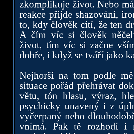
zkomplikuje život. Nebo máš
reakce přijde shazování, i
to, kdy člověk cítí, že ten 
A čím víc si člověk něč
život, tím víc si začne vší
dobře, i když se tváří jako 
Nejhorší na tom podle mě
situace pořád přehrávat do
větu, tón hlasu, výraz, 
psychicky unavený i z úpln
vyčerpaný nebo dlouhodobě 
vnímá. Pak tě rozhodí i 