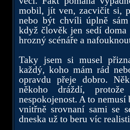
věci. Fakt pomáhá vypadno
mobil, jít ven, zacvičit si,
nebo být chvíli úplně sám
když člověk jen sedí doma a
hrozný scénáře a nafouknou
Taky jsem si musel přiz
každý, koho mám rád nebo
opravdu přeje dobro. Něko
někoho dráždí, protože
nespokojenost. A to nemusí b
vnitřně srovnaní sami se s
dneska už to beru víc realist