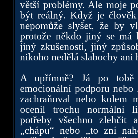
větší problémy. Ale moje po
být reálný. Když je člověk
nepomůže slyšet, že by vl
protože někdo jiný se má 
jiný zkušenosti, jiný způso
nikoho nedělá slabochy ani h
A upřímně? Já po tobě 
emocionální podporu nebo l
zachraňoval nebo kolem m
ocenil trochu normální l
potřeby všechno zlehčit a
„chápu“ nebo „to zní nah