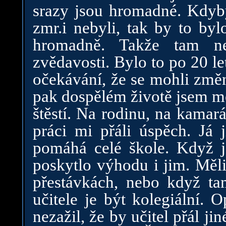
srazy jsou hromadné. Kdyby 
zmr.i nebyli, tak by to byl
hromadně. Takže tam n
zvědavosti. Bylo to po 20 l
očekávání, že se mohli změn
pak dospělém životě jsem mě
štěstí. Na rodinu, na kamar
práci mi přáli úspěch. Já 
pomáhá celé škole. Když j
poskytlo výhodu i jim. Měli
přestávkách, nebo když ta
učitele je být kolegiální. 
nezažil, že by učitel přál j