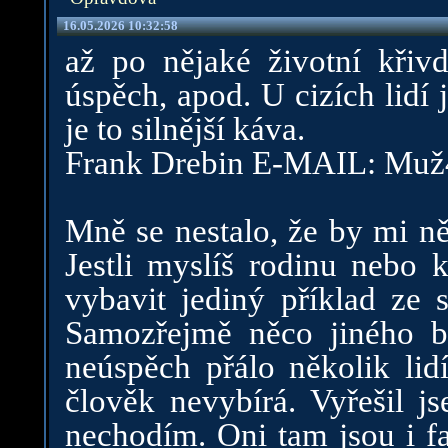
16.05.2026 10:32:58
až po nějaké životní křiv
úspěch, apod. U cizích lidí j
je to silnější káva.
Frank Drebin E-MAIL: Muž
Mně se nestalo, že by mi ně
Jestli myslíš rodinu nebo 
vybavit jediný příklad ze 
Samozřejmě něco jiného b
neúspěch přálo několik lidí
člověk nevybírá. Vyřešil j
nechodím. Oni tam jsou i faj