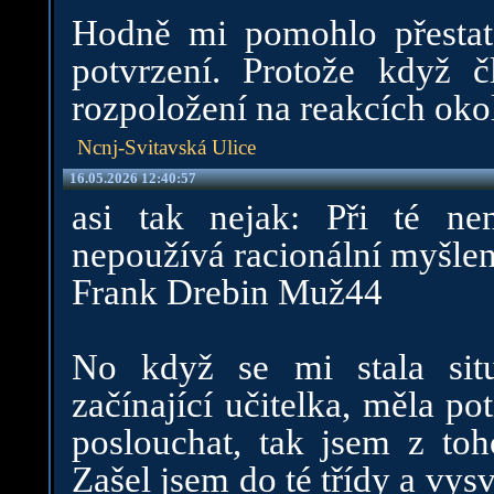
Hodně mi pomohlo přestat
potvrzení. Protože když č
rozpoložení na reakcích oko
Ncnj-Svitavská Ulice
16.05.2026 12:40:57
asi tak nejak: Při té nen
nepoužívá racionální myšlen
Frank Drebin Muž44
No když se mi stala sit
začínající učitelka, měla pot
poslouchat, tak jsem z toh
Zašel jsem do té třídy a vysv