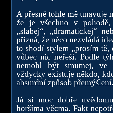
A přesně tohle mě unavuje ne
že je všechno v pohodě,
„slabej“, „dramatickej“ ne
přizná, že něco nezvládá id
to shodí stylem „prosím tě, 
vůbec nic neřeší. Podle tý
nemohl být smutnej, ve 
vždycky existuje někdo, kdo
absurdní způsob přemýšlení
Já si moc dobře uvědomuju
horšíma věcma. Fakt nepotře