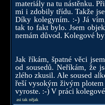
materiály na tu nástěnku. Př
mi i zdobily třídu. Takže j
Díky kolegyním. :-) Já vím,
tak to fakt bylo. Jsem obje
nemám důvod. Kolegové byli
Jak říkám, špatné věci jse
od sousedů. Neříkám, že js
zlého zkusil. Ale soused al
řeší vysokým živým plotem a 
vyroste. :-) V práci kolegové
asi tak nějak