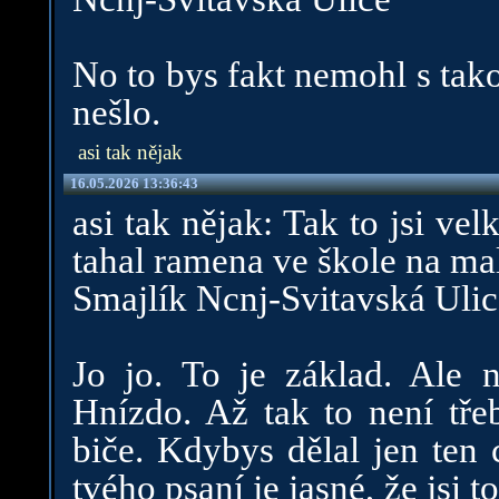
No to bys fakt nemohl s tak
nešlo.
asi tak nějak
16.05.2026 13:36:43
asi tak nějak: Tak to jsi velk
tahal ramena ve škole na mal
Smajlík Ncnj-Svitavská Uli
Jo jo. To je základ. Ale n
Hnízdo. Až tak to není tře
biče. Kdybys dělal jen ten 
tvého psaní je jasné, že jsi 