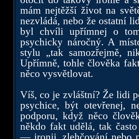
mám nejtěžší život na svět
nezvládá, nebo že ostatní l
byl chvíli upřímnej o to
psychicky náročný. A míst
stylu „tak samozřejmě, ni
Upřímně, tohle člověka fakt
něco vysvětlovat.
Víš, co je zvláštní? Že lidi p
psychice, být otevřenej, n
podporu, když něco člověk
někdo fakt udělá, tak často
— ironii, zlehčování nebo p