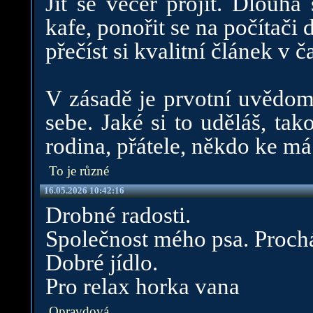
Jít se večer projít. Dlouhá
kafe, ponořit se na počítači 
přečíst si kvalitní článek v č
V zásadě je prvotní uvědomi
sebe. Jaké si to uděláš, ta
rodina, přátele, někdo ke má
To je různé
16.05.2026 10:42:16
Drobné radosti.
Společnost mého psa. Proch
Dobré jídlo.
Pro relax horka vana
Opravdová