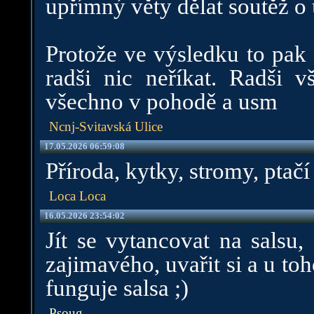
upřímný věty dělat soutěž o
Protože ve výsledku to pak
radši nic neříkat. Radši v
všechno v pohodě a usm
Ncnj-Svitavská Ulice
17.05.2026 06:59:08
Příroda, kytky, stromy, ptačí
Loca Loca
16.05.2026 23:54:02
Jít se vytancovat na salsu
zajimavého, uvařit si a u to
funguje salsa ;)
Psoug