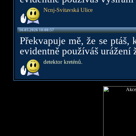
Ncnj-Svitavská Ulice
16.05.2026 10:08:57
Překvapuje mě, že se ptáš, 
evidentně používáš urážení 
detektor kreténů.