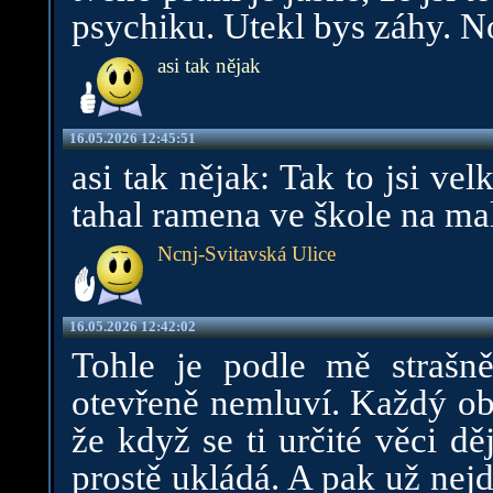
psychiku. Utekl bys záhy. No 
asi tak nějak
16.05.2026 12:45:51
asi tak nějak: Tak to jsi velk
tahal ramena ve škole na mal
Ncnj-Svitavská Ulice
16.05.2026 12:42:02
Tohle je podle mě strašn
otevřeně nemluví. Každý obča
že když se ti určité věci d
prostě ukládá. A pak už nejd