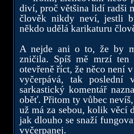
diví, proč většina lidí radši
člověk nikdy neví, jestli b
někdo udělá karikaturu člověk
A nejde ani o to, že by 
zničila. Spíš mě mrzí ten
otevřeně říct, že něco není
vyčerpává, tak poslední v
sarkastický komentář naznač
oběť. Přitom ty vůbec nevíš,
už má za sebou, kolik věcí 
jak dlouho se snaží fungova
vyčerpanej.