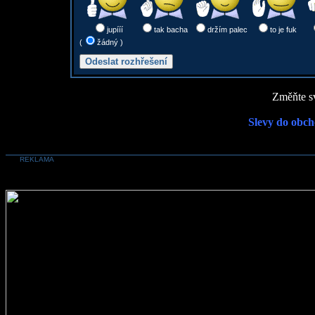
jupííí
tak bacha
držím palec
to je fuk
(
žádný )
Změňte sv
Slevy do obch
REKLAMA