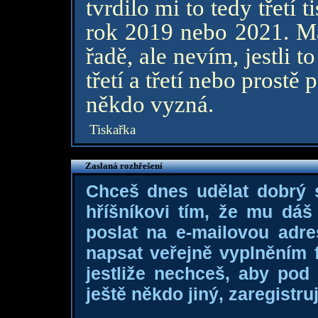
tvrdilo mi to tedy třetí ti
rok 2019 nebo 2021. Má 
řadě, ale nevím, jestli 
třetí a třetí nebo prostě 
někdo vyzná.
Tiskařka
Zaslaná rozhřešení
Chceš dnes udělat dobrý
hříšníkovi tím, že mu dá
poslat na e-mailovou adre
napsat veřejně vyplněním f
jestliže nechceš, aby pod
ještě někdo jiný, zaregistruj