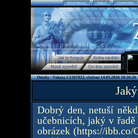
REGISTRACE
TABLO
STATISTIKA
Otázky - Vzkazy č.1267012, vloženo 14.05.2026 18:26:26
Jaký 
Dobrý den, netuší někd
učebnicích, jaký v řadě 
obrázek (https://ibb.co