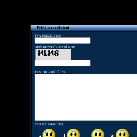
Přidání rozhřešení
TVÁ PŘEZDÍVKA:
OPIŠ BEZPEČNOSTNÍ KOD:
TEXT ROZHŘEŠENÍ:
PŘILOŽ SMAILÍKA: