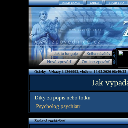
REGISTRACE
TABLO
STATISTIKA
Otázky - Vzkazy č.1266993, vloženo 14.05.2026 08:49:35
Jak vypadá
Díky za popis nebo fotku
Psycholog psychiatr
Zaslaná rozhřešení