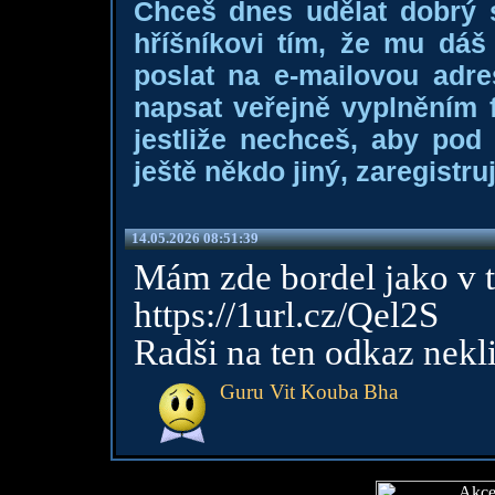
Chceš dnes udělat dobrý
hříšníkovi tím, že mu dá
poslat na e-mailovou adre
napsat veřejně vyplněním f
jestliže nechceš, aby pod
ještě někdo jiný, zaregistruj
14.05.2026 08:51:39
Mám zde bordel jako v 
https://1url.cz/Qel2S
Radši na ten odkaz nekli
Guru Vit Kouba Bha