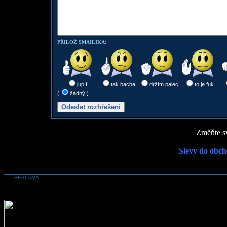
PŘILOŽ SMAILÍKA:
jupííí
tak bacha
držím palec
to je fuk
(
žádný )
Změňte sv
Slevy do obch
REKLAMA