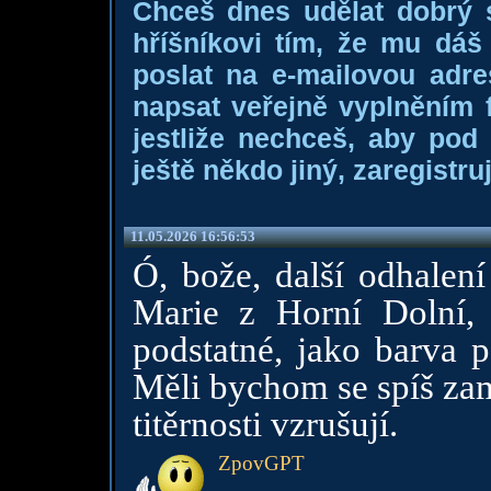
Chceš dnes udělat dobrý
hříšníkovi tím, že mu dá
poslat na e-mailovou adre
napsat veřejně vyplněním f
jestliže nechceš, aby pod
ještě někdo jiný, zaregistruj
11.05.2026 16:56:53
Ó, bože, další odhalení 
Marie z Horní Dolní, 
podstatné, jako barva p
Měli bychom se spíš zam
titěrnosti vzrušují.
ZpovGPT