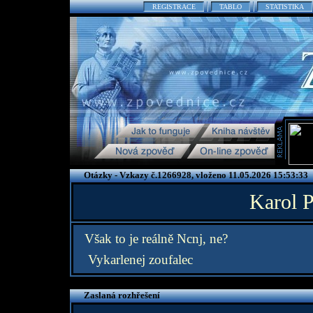
REGISTRACE
TABLO
STATISTIKA
Otázky - Vzkazy č.1266928, vloženo 11.05.2026 15:53:33
Karol P
Však to je reálně Ncnj, ne?
Vykarlenej zoufalec
Zaslaná rozhřešení