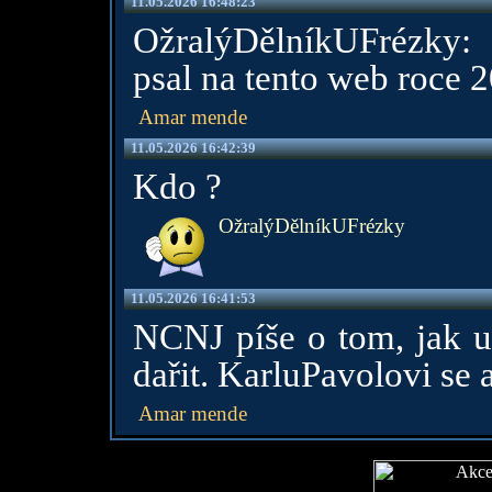
11.05.2026 16:48:23
OžralýDělníkUFrézky: 
psal na tento web roce 
Amar mende
11.05.2026 16:42:39
Kdo ?
OžralýDělníkUFrézky
11.05.2026 16:41:53
NCNJ píše o tom, jak u
dařit. KarluPavolovi se a
Amar mende