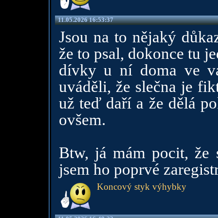
11.05.2026 16:53:37
Jsou na to nějaký důkaz
že to psal, dokonce tu 
dívky u ní doma ve va
uváděli, že slečna je fi
už teď daří a že dělá po
ovšem.
Btw, já mám pocit, že 
jsem ho poprvé zaregist
Koncový styk výhybky