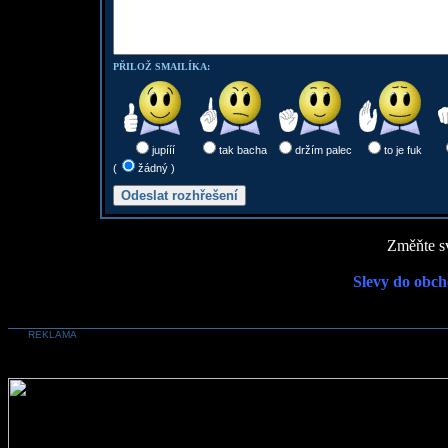
PŘILOŽ SMAILÍKA:
jupííí
tak bacha
držím palec
to je fuk
(
žádný )
Změňte sv
Slevy do obch
REKLAMA