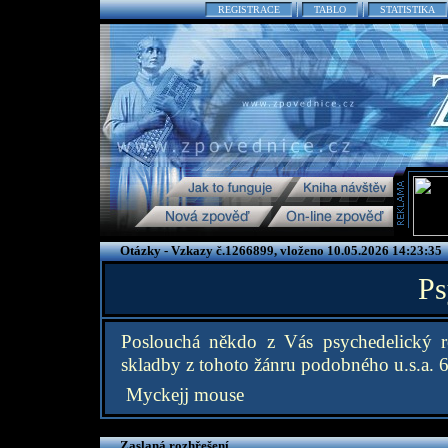
REGISTRACE
TABLO
STATISTIKA
Otázky - Vzkazy č.1266899, vloženo 10.05.2026 14:23:35
Ps
Poslouchá někdo z Vás psychedelický 
skladby z tohoto žánru podobného u.s.a. 6
Myckejj mouse
Zaslaná rozhřešení