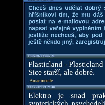
Chceš dnes udělat dobrý
hříšníkovi tím, že mu dá
poslat na e-mailovou adre
napsat veřejně vyplněním f
jestliže nechceš, aby pod
ještě někdo jiný, zaregistruj
11.05.2026 16:47:24
Plasticland - Plasticland
Sice starší, ale dobré.
Amar mende
10.05.2026 21:21:40
Elektro je snad pra
syntetických psychedel