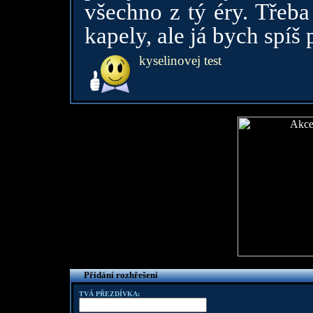
všechno z tý éry. Třeb
kapely, ale já bych spíš
kyselinovej test
Přidání rozhřešení
TVÁ PŘEZDÍVKA: