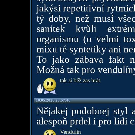
jakýsi repetitivní rytmi
tý doby, než musí všec
sanitek kvůli extré
organismu (o velmi to
mixu té syntetiky ani n
To jako zábava fakt n
Možná tak pro vendulín
tak si běž zas hrát
10.05.2026 20:57:40
Nějakej podobnej styl a
alespoň prdel i pro lidi 
Vendulín