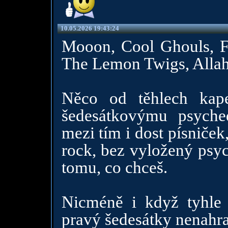
10.05.2026 19:43:24
Mooon, Cool Ghouls, Fr
The Lemon Twigs, Allah
Něco od těhlech kap
šedesátkovýmu psyche
mezi tím i dost písniček
rock, bez vyložený psyc
tomu, co chceš.
Nicméně i když tyhle 
pravý šedesátky nenahrad