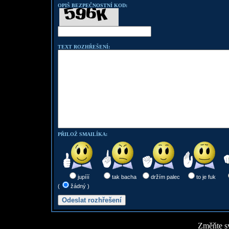
OPIŠ BEZPEČNOSTNÍ KOD:
TEXT ROZHŘEŠENÍ:
PŘILOŽ SMAILÍKA:
jupííí
tak bacha
držím palec
to je fuk
(
žádný )
Změňte sv