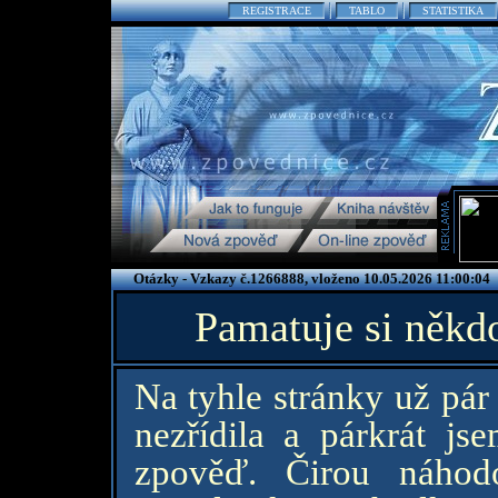
REGISTRACE
TABLO
STATISTIKA
Otázky - Vzkazy č.1266888, vloženo 10.05.2026 11:00:04
Pamatuje si někd
Na tyhle stránky už pár
nezřídila a párkrát j
zpověď. Čirou náhod