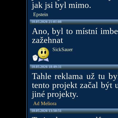
jak jsi byl mimo.
Epstein
10.05.2026 21:01:08
Ano, byl to místní imbe
zažehnat
SickSauer
10.05.2026 18:49:31
Tahle reklama už tu byl
tento projekt začal být
jiné projekty.
Ad Meliora
10.05.2026 13:50:51