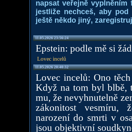
napsat veřejně vyplněním f
jestliže nechceš, aby pod
ještě někdo jiný, zaregistruj
11.05.2026 23:56:24
Epstein: podle mě si žád
Lovec incelů
11.05.2026 20:40:32
Lovec incelů: Ono těch 
Když na tom byl blbě, ta
mu, že nevyhnutelně zem
zákonitost vesmíru, 
narození do smrti v osa
jsou objektivní soudkyně