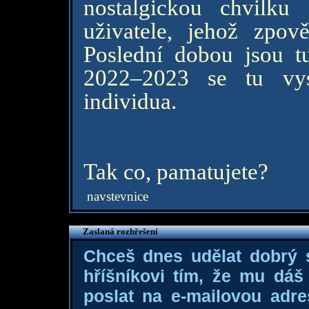
nostalgickou chvilku
uživatele, jehož zpov
Poslední dobou jsou t
2022–2023 se tu vys
individua.
Tak co, pamatujete?
navstevnice
Zaslaná rozhřešení
Chceš dnes udělat dobrý
hříšníkovi tím, že mu dá
poslat na e-mailovou adre