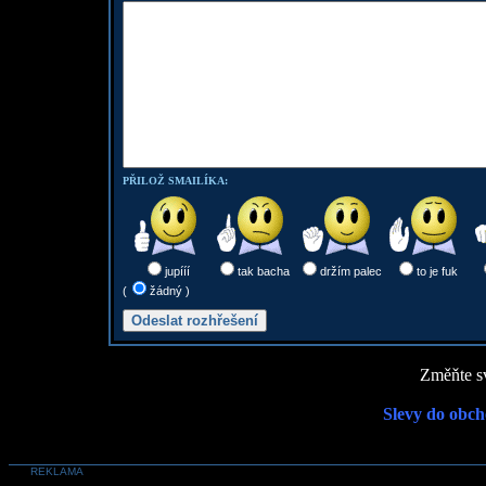
PŘILOŽ SMAILÍKA:
jupííí
tak bacha
držím palec
to je fuk
(
žádný )
Změňte sv
Slevy do obch
REKLAMA