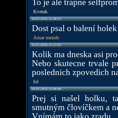
To je ale trapne selfpro
Kvetak
10.05.2026 11:48:21
Dost psal o balení holek
Amar mende
10.05.2026 11:13:01
Kolik ma dneska asi pro
Nebo skutecne trvale pr
poslednich zpovedich n
lol
10.05.2026 11:08:06
Prej si našel holku, 
smutným človíčkem a nep
Vnímám to jako zradu.