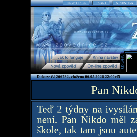
REGISTRACE
TABLO
STATISTIKA
Diskuze č.1266782, vloženo 06.05.2026 22:00:45
Pan Nikdo
Teď 2 týdny na ivysílán
není. Pan Nikdo měl z
škole, tak tam jsou aute