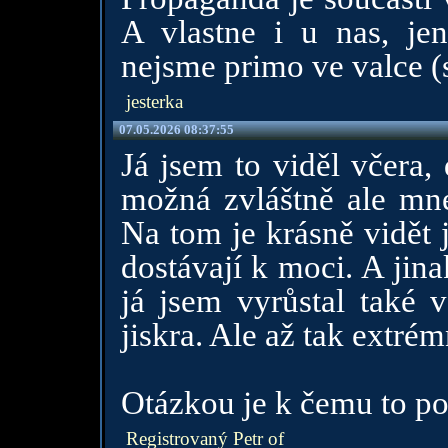
A vlastne i u nas, jen
nejsme primo ve valce (s
jesterka
07.05.2026 08:37:55
Já jsem to viděl včera,
možná zvláštně ale mne 
Na tom je krásně vidět 
dostávají k moci. A jina
já jsem vyrůstal také 
jiskra. Ale až tak extré
Otázkou je k čemu to po
Registrovaný Petr of