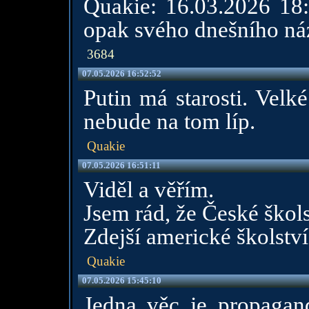
Quakie: 16.03.2026 18:
opak svého dnešního náz
3684
07.05.2026 16:52:52
Putin má starosti. Velk
nebude na tom líp.
Quakie
07.05.2026 16:51:11
Viděl a věřím.
Jsem rád, že České škols
Zdejší americké školství
Quakie
07.05.2026 15:45:10
Jedna věc je propagan