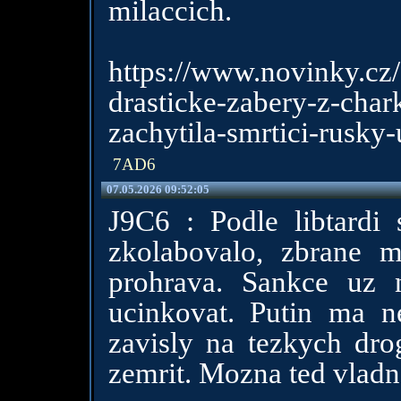
milaccich.
https://www.novinky.cz/
drasticke-zabery-z-ch
zachytila-smrtici-rusky
7AD6
07.05.2026 09:52:05
J9C6 : Podle libtard
zkolabovalo, zbrane 
prohrava. Sankce uz 
ucinkovat. Putin ma n
zavisly na tezkych dro
zemrit. Mozna ted vladn