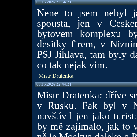
06.05.2026 22:56:21
Nene to jsem nebyl 
spousta, jen v Ces
bytovem komplexu byl
desitky firem, v Nizn
PSJ Jihlava, tam byly da
co tak nejak vim.
Mistr Dratenka
06.05.2026 22:44:21
Mistr Dratenka: dříve s
v Rusku. Pak byl v N
navštívil jen jako turi
by mě zajímalo, jak to 
ně je Moskva daleko a P