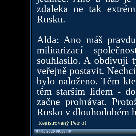
zdaleka ne tak extré
Rusku.
Alda: Ano máš pravdu
militarizací společ
souhlasilo. A obdivuji 
veřejně postavit. Nechci
bylo naloženo. Těm kteř
těm starším lidem - do
začne prohrávat. Proto
Rusko v dlouhodobém ho
Registrovaný Petr of
07.05.2026 09:59:40