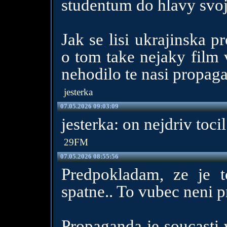
studentum do hlavy svo
Jak se lisi ukrajinska 
o tom take nejaky film 
nehodilo te nasi propag
jesterka
07.05.2026 09:03:09
jesterka: on nejdriv toci
29FM
07.05.2026 08:55:56
Predpokladam, ze je 
spatne.. To vubec neni p
Propaganda je soucasti v