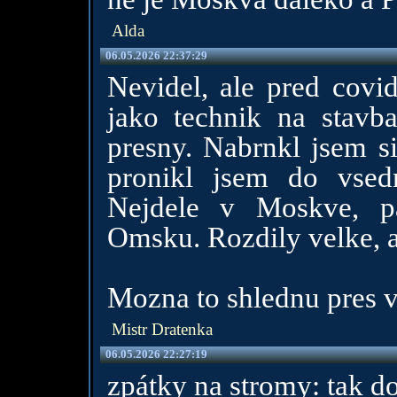
Alda
06.05.2026 22:37:29
Nevidel, ale pred covi
jako technik na stavb
presny. Nabrnkl jsem s
pronikl jsem do vsed
Nejdele v Moskve, 
Omsku. Rozdily velke, a
Mozna to shlednu pres v
Mistr Dratenka
06.05.2026 22:27:19
zpátky na stromy: tak d