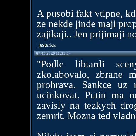
A pusobi fakt vtipne, kd
ze nekde jinde maji prop
zajikaji.. Jen prijimaji 
jesterka
07.05.2026 11:31:54
"Podle libtardi sc
zkolabovalo, zbrane 
prohrava. Sankce uz 
ucinkovat. Putin ma n
zavisly na tezkych dro
zemrit. Mozna ted vladn