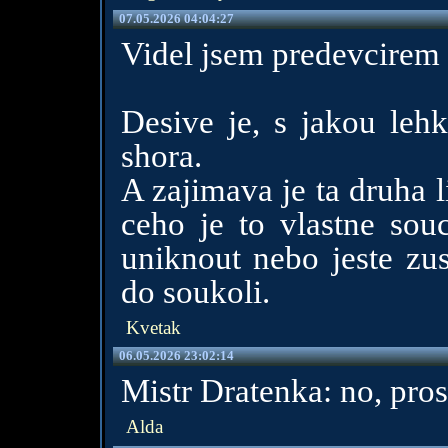
07.05.2026 04:04:27
Videl jsem predevcirem 
Desive je, s jakou lehk
shora.
A zajimava je ta druha 
ceho je to vlastne souc
uniknout nebo jeste zus
do soukoli.
Kvetak
06.05.2026 23:02:14
Mistr Dratenka: no, pros
Alda