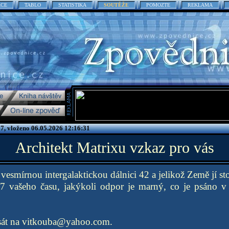
ACE
TABLO
STATISTIKA
SOUTĚŽE
POMOZTE
REKLAMA
7, vloženo 06.05.2026 12:16:31
Architekt Matrixu vzkaz pro vás
 vesmírnou intergalaktickou dálnici 42 a jelikož Země jí sto
27 vašeho času, jakýkoli odpor je marný, co je psáno v M
psát na vitkouba@yahoo.com.