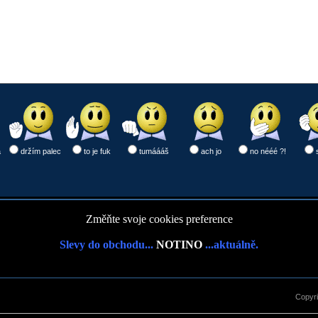
a
držím palec
to je fuk
tumáááš
ach jo
no nééé ?!
Změňte svoje cookies preference
Slevy do obchodu...
NOTINO
...aktuálně.
Copyr