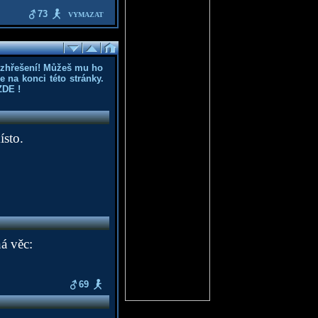
73
VYMAZAT
ozhřešení! Můžeš mu ho
 na konci této stránky.
ZDE
!
sto.
á věc:
69