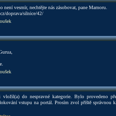
 není vesmír, nechtějte nás zásobovat, pane Mamoru.
cz/doprava/silnice/42/
oušek
 Gurua,
e.
oušek
i vložil(a) do nespravné kategorie. Bylo provedeno př
lokování vstupu na portál. Prosím zvol příště správnou k