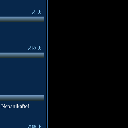
69
 Nepanikařte!
69