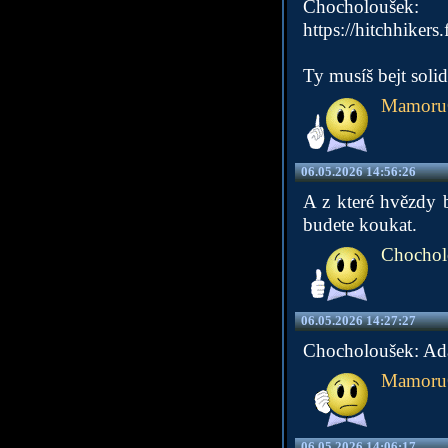
Chocholoušek:
https://hitchhiker
Ty musíš bejt solid
Mamoru
06.05.2026 14:56:26
A z které hvězdy 
budete koukat.
Chochol
06.05.2026 14:27:27
Chocholoušek: Ada
Mamoru
06.05.2026 14:06:17