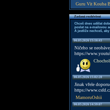
Guru Vit Kouba 
Zaslaná rozhřešení
Chceš dnes udělat dob
poslat na e-mailovou a
A jestliže nechceš, aby
06.05.2026 15:16:43
Ničeho se neobáve
https://www.yout
Chochol
06.05.2026 15:02:28
Jinak vřele doporu
https://www.csfd.c
MamoruOshii
06.05.2026 14:59:07