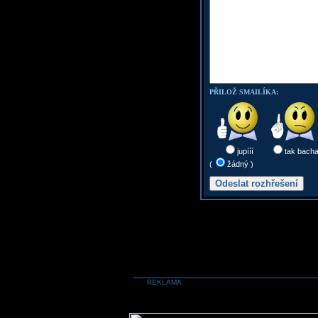
PŘILOŽ SMAILÍKA:
jupííí
tak bach
(
žádný )
REKLAMA