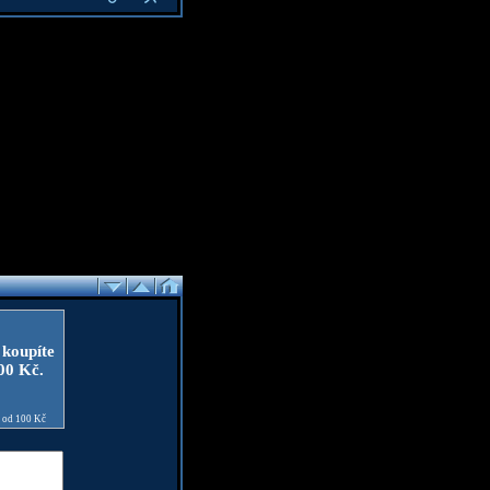
 koupíte
100 Kč.
e od 100 Kč