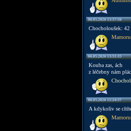
Administ
06.05.2026 13:57:56
Chocholoušek: 42 j
Mamoru
06.05.2026 13:51:35
Kouba zas, ách
z léčebny nám plá
Chochol
06.05.2026 12:24:57
A kdykoliv se cítí
Mamoru