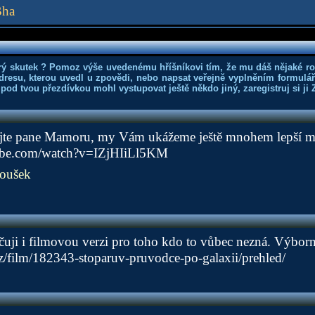
Bha
rý skutek ? Pomoz výše uvedenému hříšníkovi tím, že mu dáš nějaké r
dresu, kterou uvedl u zpovědi, nebo napsat veřejně vyplněním formuláře
 pod tvou přezdívkou mohl vystupovat ještě někdo jiný, zaregistruj si ji
jte pane Mamoru, my Vám ukážeme ještě mnohem lepší mí
ube.com/watch?v=IZjHIiLl5KM
oušek
čuji i filmovou verzi pro toho kdo to vůbec nezná. Výborn
z/film/182343-stoparuv-pruvodce-po-galaxii/prehled/