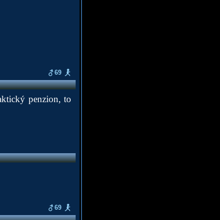
69
ktický penzion, to
69