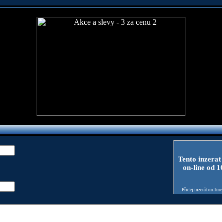
Tento inzerat
on-line od 
Přidej inzerát on-lin