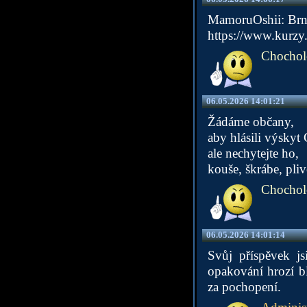
MamoruOshii: Brno
https://www.kurzy.
Chochol
06.05.2026 14:01:21
Žádáme občany,
aby hlásili výskyt
ale nechytejte ho,
kouše, škrábe, pliv
Chochol
06.05.2026 14:01:14
Svůj příspěvek js
opakování hrozí b
za pochopení.