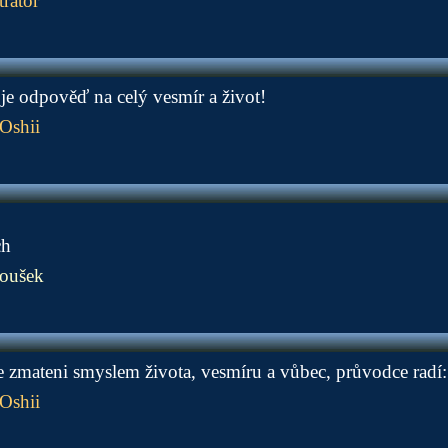
rátor
e odpověď na celý vesmír a život!
Oshii
ch
oušek
te zmateni smyslem života, vesmíru a vůbec, průvodce radí:
Oshii