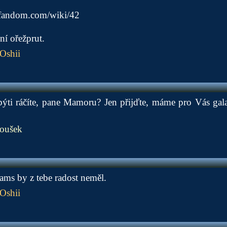
s.fandom.com/wiki/42
ní ořežprut.
Oshii
býti ráčíte, pane Mamoru? Jen přijďte, máme pro Vás gala
oušek
ms by z tebe radost neměl.
Oshii