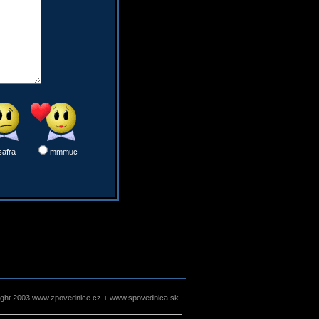
safra
mmmuc
ight 2003 www.zpovednice.cz + www.spovednica.sk