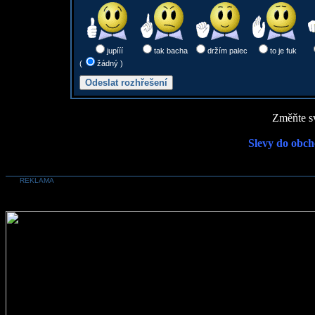
jupííí
tak bacha
držím palec
to je fuk
(
žádný )
Změňte sv
Slevy do obch
REKLAMA