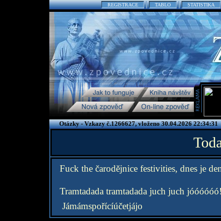
REGISTRACE
TABLO
STATISTIKA
Otázky - Vzkazy č.1266627, vloženo 30.04.2026 22:34:31
Toda
Fuck the čarodějnice festivities, dnes je de
Tramtadada tramtadada juch juch jóóóóóó
Jámámspořícíúčetjájo