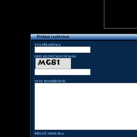
Přidání rozhřešení
TVÁ PŘEZDÍVKA:
OPIŠ BEZPEČNOSTNÍ KOD:
TEXT ROZHŘEŠENÍ:
PŘILOŽ SMAILÍKA: