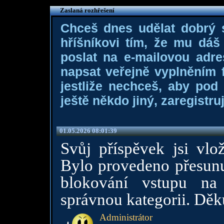
Zaslaná rozhřešení
Chceš dnes udělat dobrý
hříšníkovi tím, že mu dá
poslat na e-mailovou adre
napsat veřejně vyplněním f
jestliže nechceš, aby pod
ještě někdo jiný, zaregistruj
01.05.2026 08:01:39
Svůj příspěvek jsi vlož
Bylo provedeno přesunu
blokování vstupu na 
správnou kategorii. Dě
Administrátor