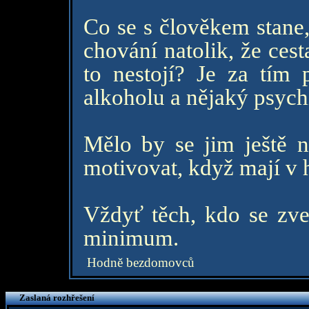
Co se s člověkem stane,
chování natolik, že cest
to nestojí? Je za tím 
alkoholu a nějaký psyc
Mělo by se jim ještě n
motivovat, když mají v 
Vždyť těch, kdo se zve
minimum.
Hodně bezdomovců
Zaslaná rozhřešení