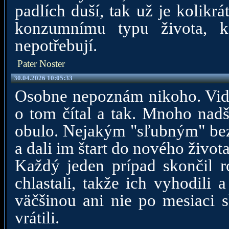
padlích duší, tak už je kolik
konzumnímu typu života, kd
nepotřebují.
Pater Noster
30.04.2026 10:05:33
Osobne nepoznám nikoho. Vid
o tom čítal a tak. Mnoho nadš
obulo. Nejakým "sľubným" bez
a dali im štart do nového života
Každý jeden prípad skončil 
chlastali, takže ich vyhodil
väčšinou ani nie po mesiaci s
vrátili.