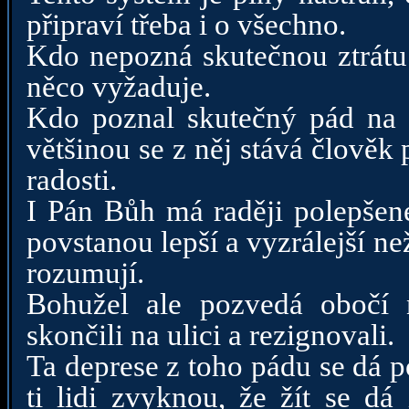
připraví třeba i o všechno.
Kdo nepozná skutečnou ztrátu v
něco vyžaduje.
Kdo poznal skutečný pád na z
většinou se z něj stává člověk
radosti.
I Pán Bůh má raději polepšen
povstanou lepší a vyzrálejší než
rozumují.
Bohužel ale pozvedá obočí n
skončili na ulici a rezignovali.
Ta deprese z toho pádu se dá po
ti lidi zvyknou, že žít se dá