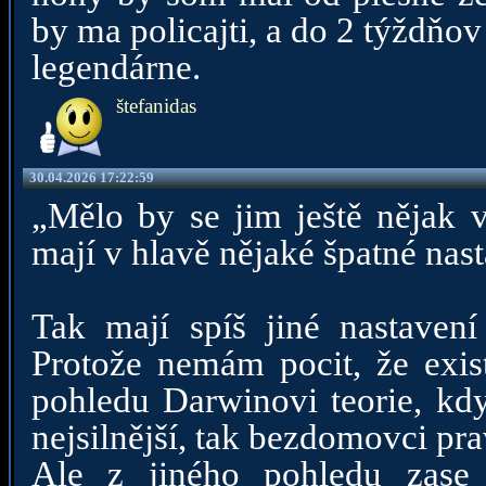
by ma policajti, a do 2 týždňov
legendárne.
štefanidas
30.04.2026 17:22:59
„Mělo by se jim ještě nějak 
mají v hlavě nějaké špatné nas
Tak mají spíš jiné nastavení
Protože nemám pocit, že exis
pohledu Darwinovi teorie, kdy
nejsilnější, tak bezdomovci pr
Ale z jiného pohledu zase n