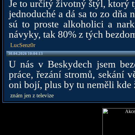
Je to určitý životný štýl, kto
jednoduché a dá sa to zo dňa n
sú to proste alkoholici a nar
návyky, tak 80% z tých bezdomo
LucSenz0r
30.04.2026 10:04:13
U nás v Beskydech jsem bezd
práce, řezání stromů, sekání v
oni bojí, plus by tu neměli kde 
znám jen z televize