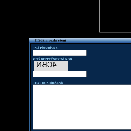
Přidání rozhřešení
TVÁ PŘEZDÍVKA:
OPIŠ BEZPEČNOSTNÍ KOD:
TEXT ROZHŘEŠENÍ: