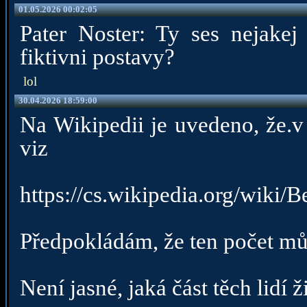
01.05.2026 00:02:05
Pater Noster: Ty ses nejakej 
fiktivni postavy?
lol
30.04.2026 18:59:00
Na Wikipedii je uvedeno, že.
viz
https://cs.wikipedia.org/w
Předpokládám, že ten počet mů
Není jasné, jaká část těch lidí 