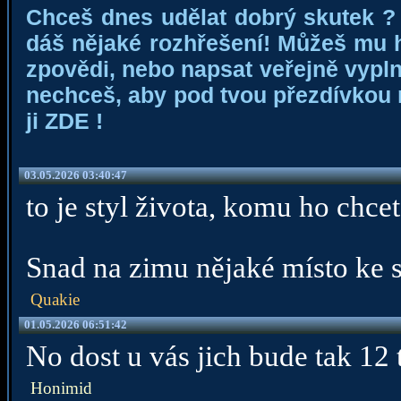
Chceš dnes udělat dobrý skutek ?
dáš nějaké rozhřešení! Můžeš mu h
zpovědi, nebo napsat veřejně vyplně
nechceš, aby pod tvou přezdívkou m
ji
ZDE
!
03.05.2026 03:40:47
to je styl života, komu ho chce
Snad na zimu nějaké místo ke s
Quakie
01.05.2026 06:51:42
No dost u vás jich bude tak 12 
Honimid