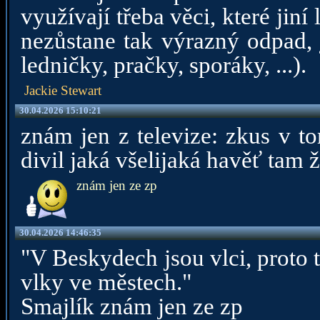
využívají třeba věci, které jin
nezůstane tak výrazný odpad, j
ledničky, pračky, sporáky, ...).
Jackie Stewart
30.04.2026 15:10:21
znám jen z televize: zkus v t
divil jaká všelijaká havěť tam ž
znám jen ze zp
30.04.2026 14:46:35
"V Beskydech jsou vlci, proto 
vlky ve městech."
Smajlík znám jen ze zp