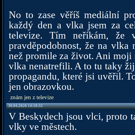
No to zase věříš mediální p
každý den a vlka jsem za cel
televize. Tím neříkám, že v
pravděpodobnost, že na vlka n
než promile za život. Ani moji
vlka nenatrefili. A to tu taky ži
propagandu, které jsi uvěřil. T
jen obrazovkou.
znám jen z televize
30.04.2026 14:18:32
V Beskydech jsou vlci, proto 
vlky ve městech.