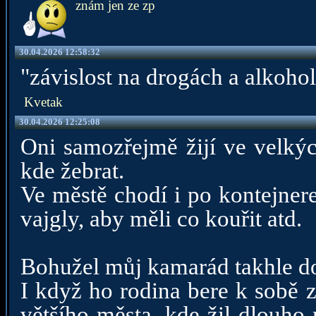
znám jen ze zp
30.04.2026 12:58:32
"závislost na drogách a alkoho
Kvetak
30.04.2026 12:25:08
Oni samozřejmě žijí ve velkýc
kde žebrat.
Ve městě chodí i po kontejnerec
vajgly, aby měli co kouřit atd.
Bohužel můj kamarád takhle do
I když ho rodina bere k sobě zp
většího města, kde žil dlouho 