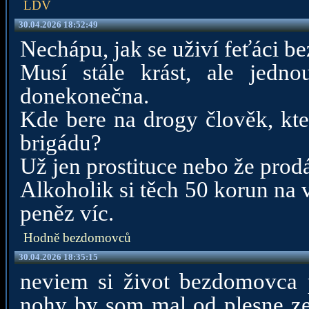
LDV
30.04.2026 18:52:49
Nechápu, jak se uživí feťáci b
Musí stále krást, ale jedno
donekonečna.
Kde bere na drogy člověk, kte
brigádu?
Už jen prostituce nebo že prod
Alkoholik si těch 50 korun na v
peněz víc.
Hodně bezdomovců
30.04.2026 18:35:15
neviem si život bezdomovca 
nohy by som mal od plesne ze