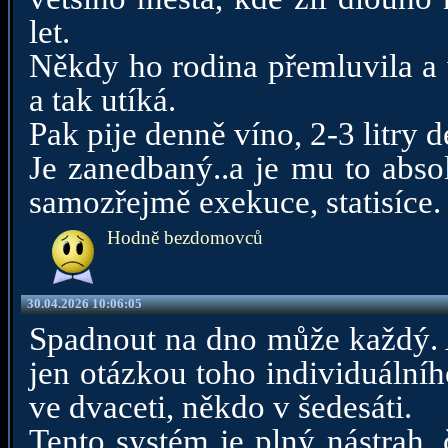
let.
Někdy ho rodina přemluvila a v
a tak utíká.
Pak pije denně víno, 2-3 litry d
Je zanedbaný..a je mu to abso
samozřejmě exekuce, statisíce.
Hodně bezdomovců
30.04.2026 10:06:05
Spadnout na dno může každý. A 
jen otázkou toho individuální
ve dvaceti, někdo v šedesáti.
Tento systém je plný nástrah,