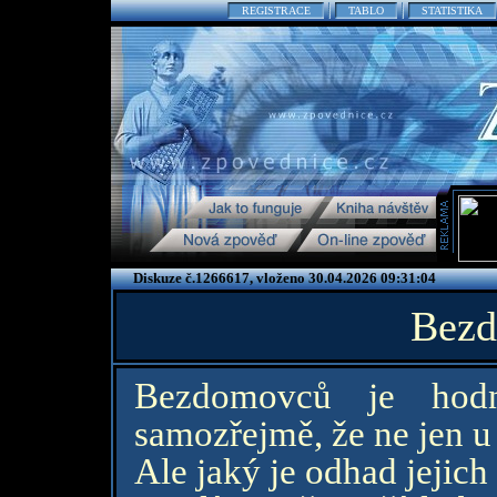
REGISTRACE
TABLO
STATISTIKA
Diskuze č.1266617, vloženo 30.04.2026 09:31:04
Bezd
Bezdomovců je hod
samozřejmě, že ne jen u
Ale jaký je odhad jejich