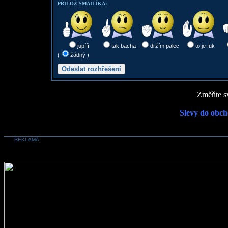
PŘILOŽ SMAILÍKA:
jupííí
tak bacha
držím palec
to je fuk
(
žádný )
Změňte sv
Slevy do obch
REKLAMA