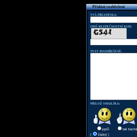
Přidání rozhřešení
TVÁ PŘEZDÍVKA:
OPIŠ BEZPEČNOSTNÍ KOD:
TEXT ROZHŘEŠENÍ:
PŘILOŽ SMAILÍKA:
jupííí
tak bach
(
žádný )