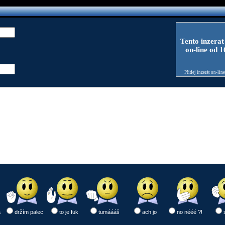
Tento inzerat
on-line od 
Přidej inzerát on-lin
a
držím palec
to je fuk
tumáááš
ach jo
no nééé ?!