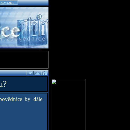
KONTAKT
u?
povědnice by dále