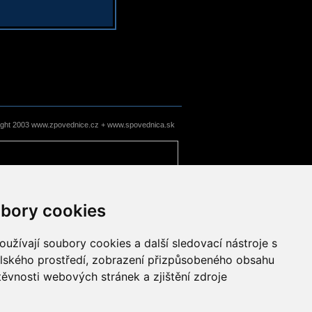
ight 2003 www.zpovednice.cz + www.spovednica.sk
bory cookies
užívají soubory cookies a další sledovací nástroje s
elského prostředí, zobrazení přizpůsobeného obsahu
těvnosti webových stránek a zjištění zdroje