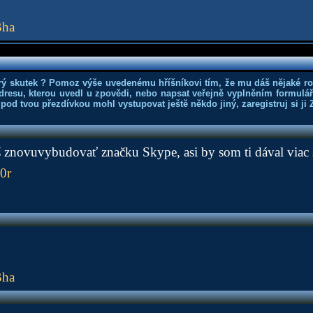
Bha
rý skutek ? Pomoz výše uvedenému hříšníkovi tím, že mu dáš nějaké r
dresu, kterou uvedl u zpovědi, nebo napsat veřejně vyplněním formuláře
 pod tvou přezdívkou mohl vystupovat ještě někdo jiný, zaregistruj si ji
 znovuvybudovať značku Skype, asi by som ti dával viac 
0r
Bha