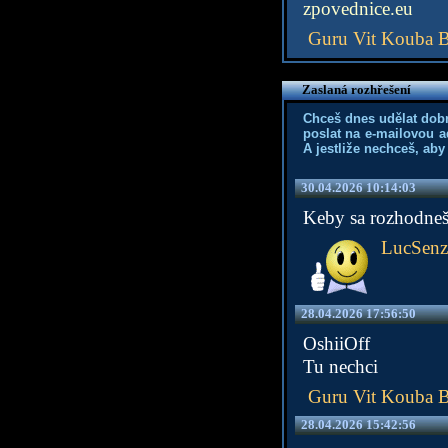
zpovednice.eu
Guru Vit Kouba 
Zaslaná rozhřešení
Chceš dnes udělat dob
poslat na e-mailovou a
A jestliže nechceš, aby
30.04.2026 10:14:03
Keby sa rozhodneš
LucSenz
28.04.2026 17:56:50
OshiiOff
Tu nechci
Guru Vit Kouba 
28.04.2026 15:42:56