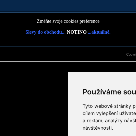
Změňte svoje cookies preference
Slevy do obchodu...
NOTINO
...aktuálně.
Copyr
Používáme sou
Tyto webové stránky po
cílem vylepšení uživat
a reklam, analýzy návš
návštěvnosti.