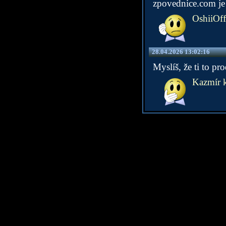
zpovednice.com je 
OshiiOff
28.04.2026 13:02:16
Myslíš, že ti to pro
Kazmír kr