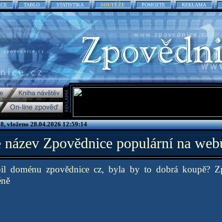
ACE
TABLO
STATISTIKA
SOUTĚŽE
POMOZTE
REKLAMA
8, vloženo 28.04.2026 12:59:14
e název Zpovědnice populární na web
l doménu zpovědnice cz, byla by to dobrá koupě? Z
éně