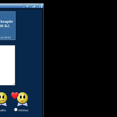
 koupíte
100 Kč.
e od 100 Kč
safra
mmmuc