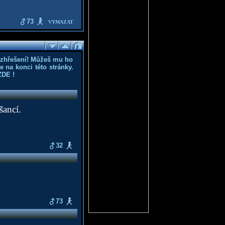
73
VYMAZAT
ozhřešení! Můžeš mu ho
 na konci této stránky.
ZDE
!
šancí.
32
73