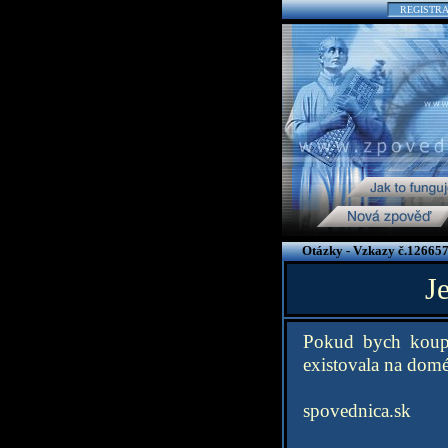
REGISTR
Otázky - Vzkazy č.126657
J
Pokud bych koupi
existovala na dom
spovednica.sk