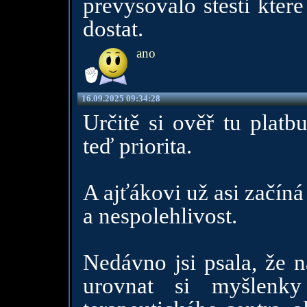
prevysovalo stesti kter
dostat.
ano
16.09.2025 09:34:28
Určitě si ověř tu platb
teď priorita.
A ajťákovi už asi začíná
a nespolehlivost.
Nedávno jsi psala, že n
urovnat si myšlenk