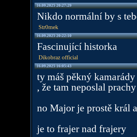
16.09.2025 20:27:29
Nikdo normální by s teb
Str0mek
16.09.2025 20:22:10
Fascinující historka
Dikobraz official
16.09.2025 16:05:43
ty máš pěkný kamarády t
, že tam neposlal prachy
no Major je prostě král 
je to frajer nad frajery