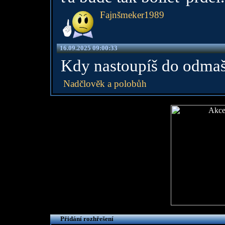
Fajnšmeker1989
16.09.2025 09:00:33
Kdy nastoupíš do odma
Nadčlověk a polobůh
Přidání rozhřešení