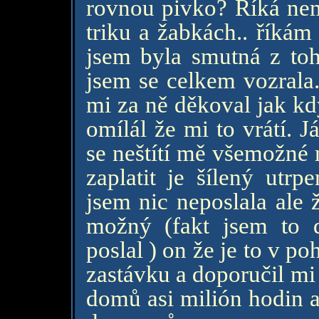
rovnou pivko? Říká ne
triku a žabkách.. říkám
jsem byla smutná z to
jsem se celkem vozrala.
mi za ně děkoval jak kd
omílál že mi to vrátí. 
se neštítí mě všemožné 
zaplatit je šílený utrp
jsem nic neposlala ale 
možný (fakt jsem to 
poslal ) on že je to v p
zastávku a doporučil mi
domů asi milión hodin 