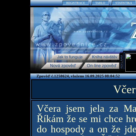
REGISTRACE
TABLO
STATISTIKA
Zpověď č.1258624, vloženo 16.09.2025 08:04:52
Včer
Včera jsem jela za Ma
Říkám že se mi chce hro
do hospody a on že jd