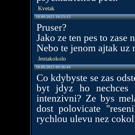
Kvetak
16.09.2025 10:25:15
Pruser?
Jako ze ten pes to zase 
Nebo te jenom ajtak uz
Jentakokolo
16.09.2025 09:36:44
Co kdybyste se zas odst
byt jdyz ho nechces 
intenzivni? Ze bys mela
dost polovicate "resen
rychlou ulevu nez cokoli