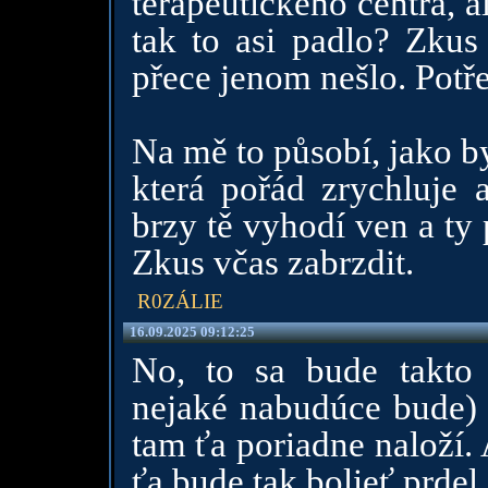
terapeutického centra, a
tak to asi padlo? Zkus 
přece jenom nešlo. Potře
Na mě to působí, jako b
která pořád zrychluje a
brzy tě vyhodí ven a ty
Zkus včas zabrzdit.
R0ZÁLIE
16.09.2025 09:12:25
No, to sa bude takto 
nejaké nabudúce bude) ť
tam ťa poriadne naloží.
ťa bude tak bolieť prdel.