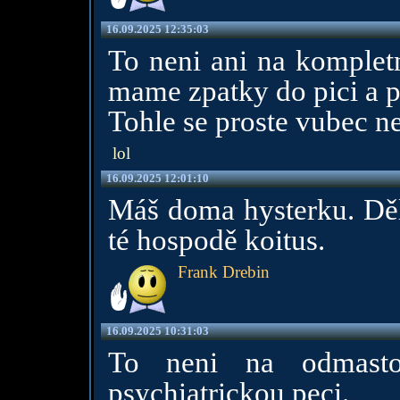
16.09.2025 12:35:03
To neni ani na kompletn
mame zpatky do pici a p
Tohle se proste vubec n
lol
16.09.2025 12:01:10
Máš doma hysterku. Děl
té hospodě koitus.
Frank Drebin
16.09.2025 10:31:03
To neni na odmasto
psychiatrickou peci.