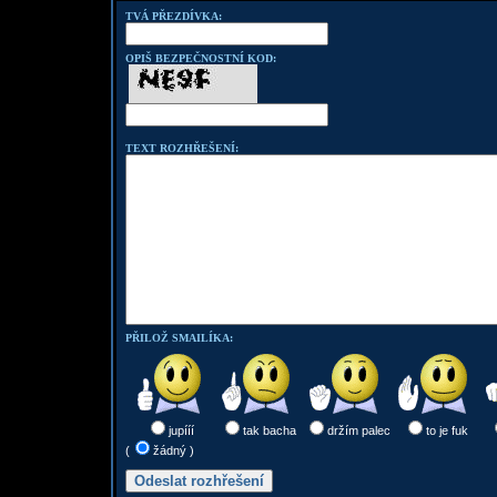
TVÁ PŘEZDÍVKA:
OPIŠ BEZPEČNOSTNÍ KOD:
TEXT ROZHŘEŠENÍ:
PŘILOŽ SMAILÍKA:
jupííí
tak bacha
držím palec
to je fuk
(
žádný )