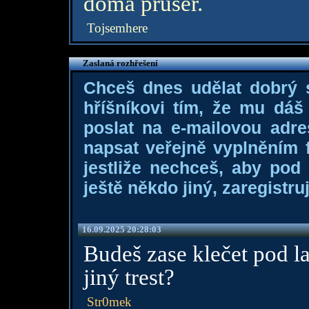
doma průser.
Tojsemhere
Zaslaná rozhřešení
Chceš dnes udělat dobrý
hříšníkovi tím, že mu dá
poslat na e-mailovou adre
napsat veřejně vyplněním f
jestliže nechceš, aby pod
ještě někdo jiný, zaregistruj
16.09.2025 20:28:03
Budeš zase klečet pod l
jiný trest?
Str0mek