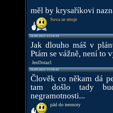
měl by krysaříkovi nazn
Sova ze stroje
16.09.2025 13:54:19
Jak dlouho máš v plánu 
Ptám se vážně, není to 
JenDotaz1
16.09.2025 13:50:42
Člověk co někam dá pení
tam došlo tady bu
negramotnosti...
pád do temnoty