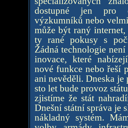
specializovaných znal
dostupné jen pro 
výzkumníků nebo velmi 
může být raný internet,
ty rané pokusy s počí
Žádná technologie není
inovace, které nabízej
nové funkce nebo řeší p
ani nevěděli. Dneska je 
sto let bude provoz stát
zjistíme že stát nahrad
Dnešní státní správa je
nákladný systém. Máme
volby, armády, infrastr