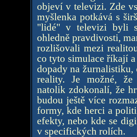
objeví v televizi. Zde 
myšlenka potkává s šir
"lidé" v televizi byli
ohledně pravdivosti, ma
rozlišovali mezi realit
co tyto simulace říkají 
dopady na žurnalistiku,
reality. Je možné, ž
natolik zdokonalí, že h
budou ještě více rozma
formy, kde herci a polit
efekty, nebo kde se dig
v specifických rolích.