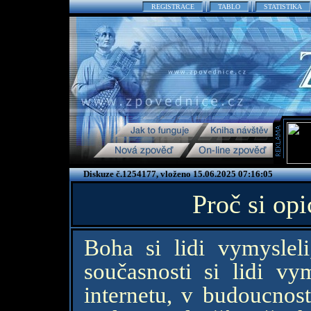
REGISTRACE
TABLO
STATISTIKA
Diskuze č.1254177, vloženo 15.06.2025 07:16:05
Proč si opi
Boha si lidi vymysleli
současnosti si lidi vy
internetu, v budoucnost