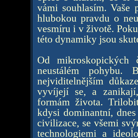
vámi souhlasím. Vaše pr
hlubokou pravdu o ne
vesmíru i v životě. Pok
této dynamiky jsou sku
Od mikroskopických č
neustálém pohybu. B
nejviditelnějším důka
vyvíjejí se, a zanika
formám života. Trilobi
kdysi dominantní, dnes 
civilizace, se všemi sv
technologiemi a ideol