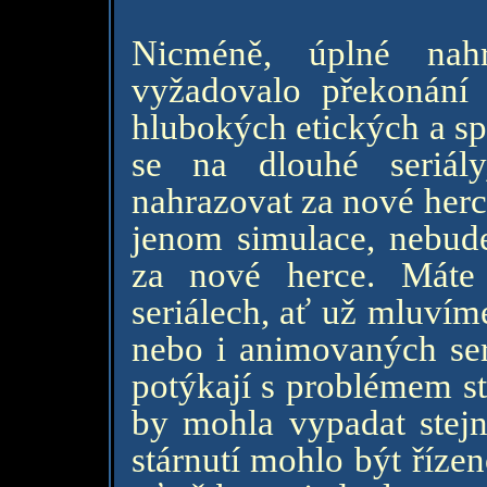
Nicméně, úplné nahr
vyžadovalo překonání 
hlubokých etických a sp
se na dlouhé seriál
nahrazovat za nové herc
jenom simulace, nebude
za nové herce. Máte
seriálech, ať už mluvíme
nebo i animovaných seri
potýkají s problémem st
by mohla vypadat stejně
stárnutí mohlo být říze