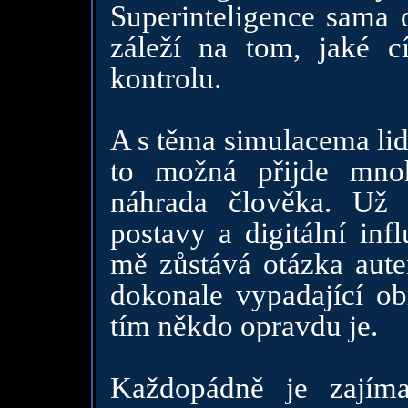
Superinteligence sama o
záleží na tom, jaké 
kontrolu.
A s těma simulacema lidí
to možná přijde mno
náhrada člověka. Už d
postavy a digitální inf
mě zůstává otázka auten
dokonale vypadající obr
tím někdo opravdu je.
Každopádně je zajím