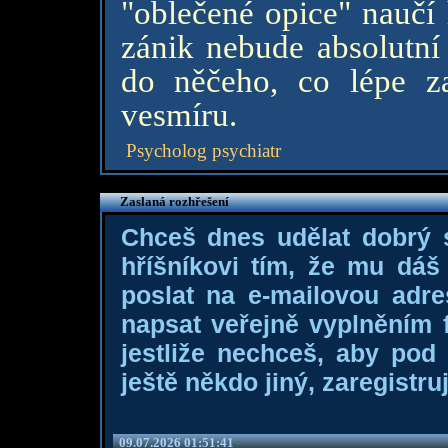
"oblečené opice" naučí 
zánik nebude absolutní 
do něčeho, co lépe z
vesmíru.
Psycholog psychiatr
Zaslaná rozhřešení
Chceš dnes udělat dobrý
hříšníkovi tím, že mu dá
poslat na e-mailovou adre
napsat veřejně vyplněním f
jestliže nechceš, aby pod
ještě někdo jiný, zaregistruj
09.07.2026 01:51:41