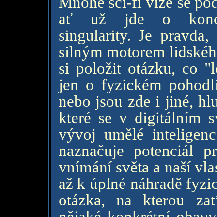
Mnohé sci-fi vize se p
ať už jde o konce
singularity. Je pravda,
silným motorem lidského
si položit otázku, co "
jen o fyzickém pohodl
nebo jsou zde i jiné, hl
které se v digitálním 
vývoj umělé inteligence
naznačuje potenciál 
vnímání světa a naší vla
až k úplné náhradě fyzic
otázka, na kterou z
nějaké konkrétní obavy