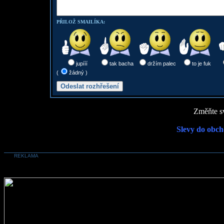
PŘILOŽ SMAILÍKA:
jupííí
tak bacha
držím palec
to je fuk
(
žádný )
Změňte sv
Slevy do obch
REKLAMA