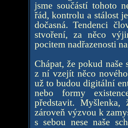
jsme součástí tohoto n
řád, kontrolu a stálost j
dočasná. Tendenci člo
stvoření, za něco výj
pocitem nadřazenosti na
Chápat, že pokud naše 
z ní vzejít něco nového
už to budou digitální ent
nebo formy existenc
představit. Myšlenka,
zároveň výzvou k zamyš
s sebou nese naše sch