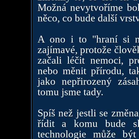
Možná nevytvoříme boha
něco, co bude další vrst
A ono i to "hraní si 
zajímavé, protože člově
začali léčit nemoci, pr
nebo měnit přírodu, t
jako nepřirozený zása
tomu jsme tady.
Spíš než jestli se změna
řídit a komu bude slo
technologie může být