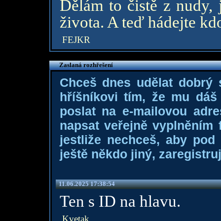
Dělám to čistě z nudy, 
života. A teď hádejte kd
FEJKR
Zaslaná rozhřešení
Chceš dnes udělat dobrý
hříšníkovi tím, že mu dá
poslat na e-mailovou adre
napsat veřejně vyplněním f
jestliže nechceš, aby pod
ještě někdo jiný, zaregistruj
11.06.2025 17:38:54
Ten s ID na hlavu.
Kvetak