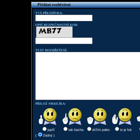
Přidání rozhřešení
TVÁ PŘEZDÍVKA:
OPIŠ BEZPEČNOSTNÍ KOD:
TEXT ROZHŘEŠENÍ:
PŘILOŽ SMAILÍKA:
jupííí
tak bacha
držím palec
to je fuk
(
žádný )