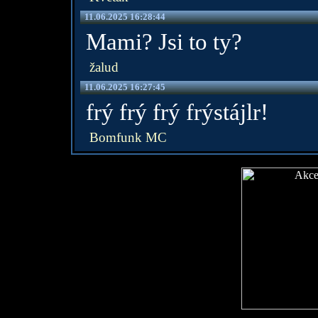
11.06.2025 16:28:44
Mami? Jsi to ty?
žalud
11.06.2025 16:27:45
frý frý frý frýstájlr!
Bomfunk MC