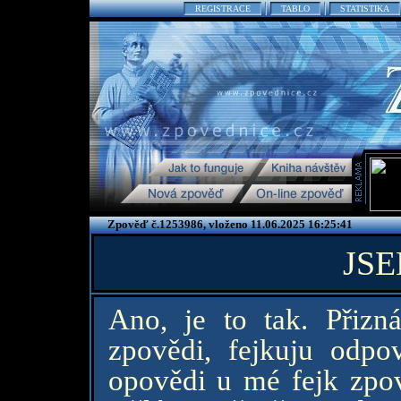
REGISTRACE
TABLO
STATISTIKA
Zpověď č.1253986, vloženo 11.06.2025 16:25:41
JSE
Ano, je to tak. Přizn
zpovědi, fejkuju odpo
opovědi u mé fejk zpov