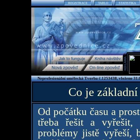
REGISTRACE
TABLO
STATISTIKA
Neprofesionální umělecká Tvorba č.1253438, vloženo 31.
Co je základní
Od počátku času a prost
třeba řešit a vyřešit
problémy jistě vyřeší,