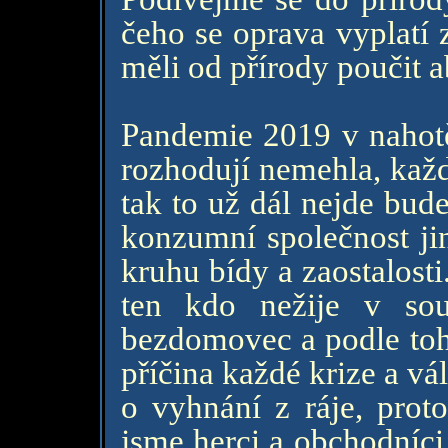
čeho se oprava vyplatí 
měli od přírody poučit 
Pandemie 2019 v nahotě 
rozhodují nemehla, každ
tak to už dál nejde bud
konzumní společnost ji
kruhu bídy a zaostalost
ten kdo nežije v sou
bezdomovec a podle toho
příčina každé krize a vál
o vyhnání z ráje, proto
jsme herci a obchodníci