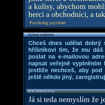
a kulisy, abychom mohli 
herci a obchodníci, a ta
Psycholog psychiatr
Zaslaná rozhřešení
Chceš dnes udělat dobrý
hříšníkovi tím, že mu dá
poslat na e-mailovou adre
napsat veřejně vyplněním f
jestliže nechceš, aby pod
ještě někdo jiný, zaregistruj
09.07.2026 03:33:21
Já si teda nemyslím že j