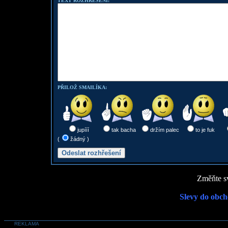
TEXT ROZHŘEŠENÍ:
PŘILOŽ SMAILÍKA:
jupííí
tak bacha
držím palec
to je fuk
(
žádný )
Změňte sv
Slevy do obch
REKLAMA