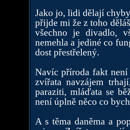
Jako jo, lidi dělají chyb
přijde mi že z toho dělá
všechno je divadlo, v
nemehla a jediné co fung
dost přestřelený.
Navíc příroda fakt není
zvířata navzájem trhají
paraziti, mláďata se bě
není úplně něco co bych
A s těma daněma a pop