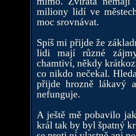
mimo. Zvířata nemají n
miliony lidí ve městec
moc srovnávat.
Spíš mi přijde že základn
lidi mají různé zájm
chamtiví, někdy krátkoz
co nikdo nečekal. Hleda
přijde hrozně lákavý 
nefunguje.
A ještě mě pobavilo jak
král tak by byl špatný k
se proti ní vlastně ani 