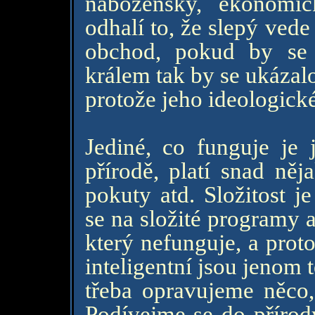
nábožensky, ekonomi
odhalí to, že slepý vede
obchod, pokud by se t
králem tak by se ukázalo
protože jeho ideologické
Jediné, co funguje je 
přírodě, platí snad něj
pokuty atd. Složitost j
se na složité programy a
který nefunguje, a prot
inteligentní jsou jenom t
třeba opravujeme něco,
Podívejme se do přírod