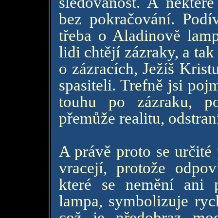
sledovanost. A některé
bez pokračování. Podí
třeba o Aladinově lamp
lidi chtějí zázraky, a ta
o zázracích, Ježíš Kris
spasiteli. Trefně jsi p
touhu po zázraku, 
přemůže realitu, odstraní
A právě proto se určité
vracejí, protože odpoví
které se nemění ani p
lampa, symbolizuje ryc
což je předobraz mode