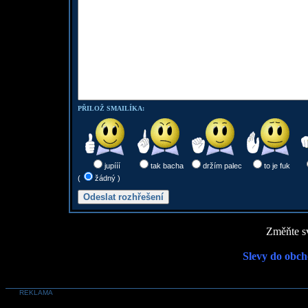
PŘILOŽ SMAILÍKA:
jupííí
tak bacha
držím palec
to je fuk
(
žádný )
Změňte sv
Slevy do obch
REKLAMA