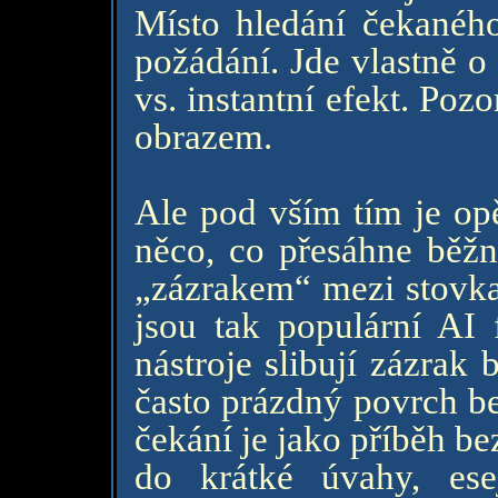
Místo hledání čekanéh
požádání. Jde vlastně o 
vs. instantní efekt. Poz
obrazem.
Ale pod vším tím je opě
něco, co přesáhne běžn
„zázrakem“ mezi stovka
jsou tak populární AI 
nástroje slibují zázrak
často prázdný povrch be
čekání je jako příběh be
do krátké úvahy, es