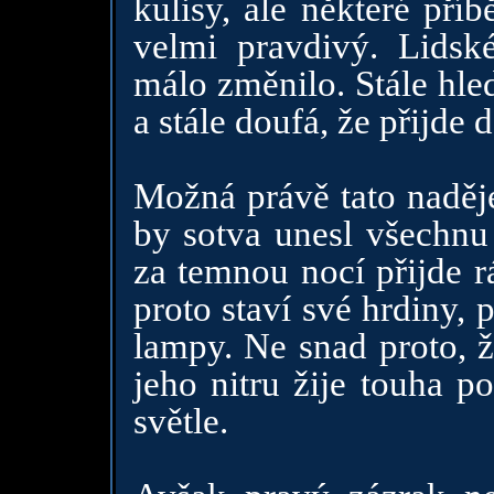
kulisy, ale některé příb
velmi pravdivý. Lidsk
málo změnilo. Stále hled
a stále doufá, že přijde 
Možná právě tato naděj
by sotva unesl všechnu 
za temnou nocí přijde r
proto staví své hrdiny, 
lampy. Ne snad proto, ž
jeho nitru žije touha p
světle.