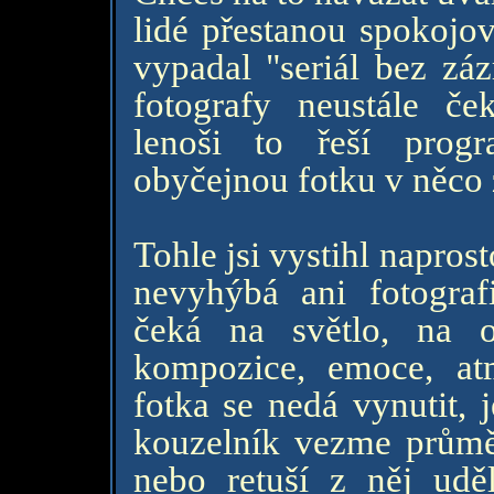
lidé přestanou spokojo
vypadal "seriál bez zá
fotografy neustále ček
lenoši to řeší prog
obyčejnou fotku v něco
Tohle jsi vystihl napro
nevyhýbá ani fotografi
čeká na světlo, na 
kompozice, emoce, atm
fotka se nedá vynutit, j
kouzelník vezme průměr
nebo retuší z něj udě