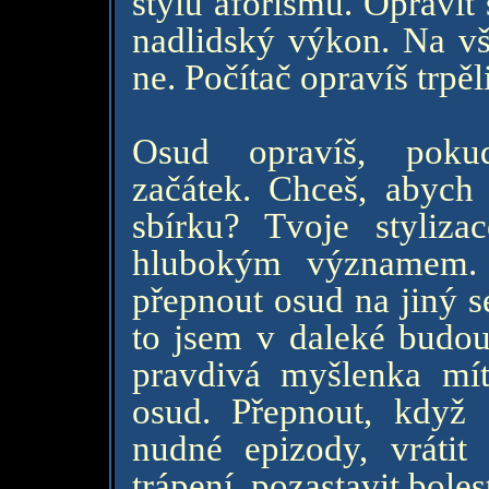
stylu aforismu. Opravit 
nadlidský výkon. Na vše
ne. Počítač opravíš trpěl
Osud opravíš, pok
začátek. Chceš, abych
sbírku? Tvoje styliza
hlubokým významem. 
přepnout osud na jiný s
to jsem v daleké budou
pravdivá myšlenka mít
osud. Přepnout, když 
nudné epizody, vrátit
trápení, pozastavit boles