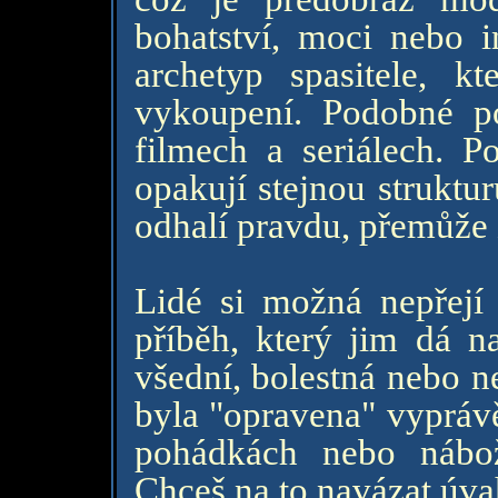
bohatství, moci nebo in
archetyp spasitele, k
vykoupení. Podobné p
filmech a seriálech. Po
opakují stejnou struktu
odhalí pravdu, přemůže 
Lidé si možná nepřejí
příběh, který jim dá na
všední, bolestná nebo n
byla "opravena" vyprávě
pohádkách nebo nábož
Chceš na to navázat úva