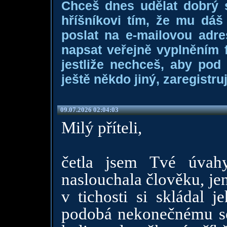
Chceš dnes udělat dobrý
hříšníkovi tím, že mu dá
poslat na e-mailovou adre
napsat veřejně vyplněním f
jestliže nechceš, aby pod
ještě někdo jiný, zaregistruj
09.07.2026 02:04:03
Milý příteli,
četla jsem Tvé úvah
naslouchala člověku, je
v tichosti si skládal j
podobá nekonečnému ser