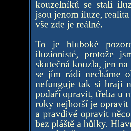
kouzelníků se stali ilu
jsou jenom iluze, realit
vše zde je reálné.
To je hluboké pozoro
iluzionisté, protože j
skutečná kouzla, jen na
se jím rádi necháme ok
nefunguje tak si hraji 
podaří opravit, třeba u 
roky nejhorší je opravit
a pravdivé opravit něco
bez pláště a hůlky. Hlav