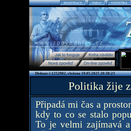
REGISTRACE
TABLO
STATISTIKA
Diskuze č.1252902, vloženo 19.05.2025 20:38:23
Politika žije 
Připadá mi čas a prostor
kdy to co se stalo pop
To je velmi zajímavá a