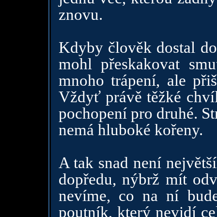
znovu.
Kdyby člověk dostal do
mohl přeskakovat smut
mnoho trápení, ale při
Vždyť právě těžké chvíle
pochopení pro druhé. St
nemá hluboké kořeny.
A tak snad není největš
dopředu, nýbrž mít odva
nevíme, co na ní bude
poutník, který nevidí ce