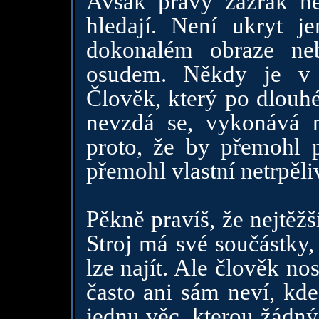
Avšak pravý zázrak ne
hledají. Není ukryt 
dokonalém obraze ne
osudem. Někdy je v o
Člověk, který po dlouhé
nevzdá se, vykonává 
proto, že by přemohl p
přemohl vlastní netrpěl
Pěkně pravíš, že nejtěžší
Stroj má své součástky,
lze najít. Ale člověk no
často ani sám neví, kde
jednu věc, kterou žádný