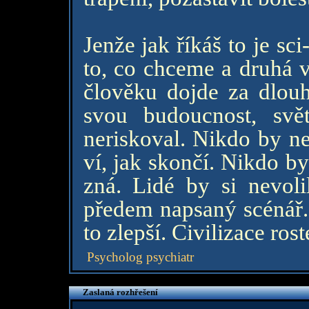
Jenže jak říkáš to je sci
to, co chceme a druhá 
člověku dojde za dlou
svou budoucnost, svě
neriskoval. Nikdo by ne
ví, jak skončí. Nikdo b
zná. Lidé by si nevolil
předem napsaný scénář. 
to zlepší. Civilizace ros
Psycholog psychiatr
Zaslaná rozhřešení