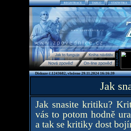
REGISTRACE
TABLO
STATISTIKA
Diskuze č.1243682, vloženo 29.11.2024 16:16:39
Jak sna
Jak snasite kritiku? Kri
vás to potom hodně uraz
a tak se kritiky dost bojí