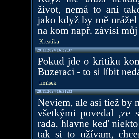
život, nemá to ani ta
jako když by mě urážel 
na kom např. závisí můj
Kreatika
29.11.2024 16:32:37
Pokud jde o kritiku kon
Buzeraci - to si líbit ne
fimísek
29.11.2024 16:31:33
Neviem, ale asi tiež by 
všetkými povedal ,ze s
rada, hlavne keď niekto
tak si to užívam, chc