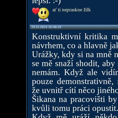
lepší. :-)
ať ti nepraskne žilk
29.11.2024 16:48:29
Konstruktivní kritika m
návrhem, co a hlavně jak
Urážky, kdy si na mně n
se mě snaží shodit, aby
nemám. Když ale vidím
pouze demonstrativně, 
že uvnitř cítí něco jiného
Šikana na pracovišti by
kvůli tomu práci opustit
Když mě uráží někdo,