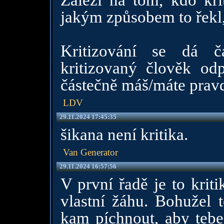
Záleží na tom, kdo krit
jakým způsobem to řekl,
Kritizování se dá č
kritizovaný člověk od
částečně máš/máte pravdu,
LDV
29.11.2024 17:45:35
šikana není kritika.
Van Generator
29.11.2024 16:57:56
V první řadě je to krit
vlastní žáhu. Bohužel t
kam píchnout, aby tebe