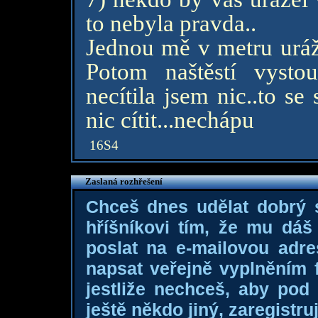
to nebyla pravda..
Jednou mě v metru uráž
Potom naštěstí vysto
necítila jsem nic..to se
nic cítit...nechápu
16S4
Zaslaná rozhřešení
Chceš dnes udělat dobrý
hříšníkovi tím, že mu dá
poslat na e-mailovou adre
napsat veřejně vyplněním f
jestliže nechceš, aby pod
ještě někdo jiný, zaregistruj