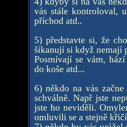
4) kdyby si na vás někd
vás stále kontroloval, 
příchod atd..
5) představte si, že ch
šikanují si když nemají 
Posmívají se vám, hází
do koše atd...
6) někdo na vás začne k
schválně. Např jste nep
jste ho neviděli. Omyle
omluvili se a stejně křič
7) někdo by vás urážel