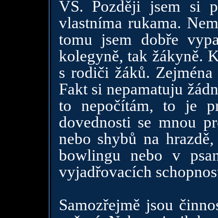
VŠ. Později jsem si po
vlastníma rukama. Nemě
tomu jsem dobře vypa
kolegyně, tak žákyně. K
s rodiči žáků. Zejmén
Fakt si nepamatuju žádn
to nepočítám, to je 
dovednosti se mnou pro
nebo shybů na hrazdě, v
bowlingu nebo v psan
vyjadřovacích schopnos
Samozřejmě jsou činnos