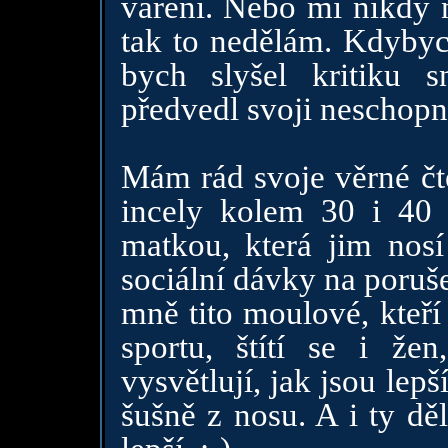
vaření. Nebo mi nikdy 
tak to nedělám. Kdybych
bych slyšel kritiku 
předvedl svoji neschopn
Mám rád svoje věrné čte
incely kolem 30 i 40 l
matkou, která jim nos
sociální dávky na poruš
mně tito moulové, kteří 
sportu, štítí se i žen
vysvětlují, jak jsou lepš
šušně z nosu. A i ty dě