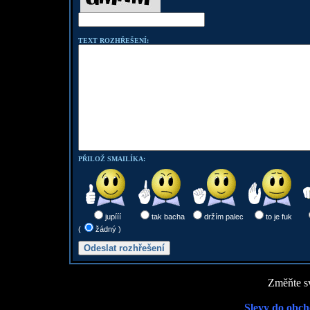
TEXT ROZHŘEŠENÍ:
PŘILOŽ SMAILÍKA:
jupííí
tak bacha
držím palec
to je fuk
(
žádný )
Změňte sv
Slevy do obch