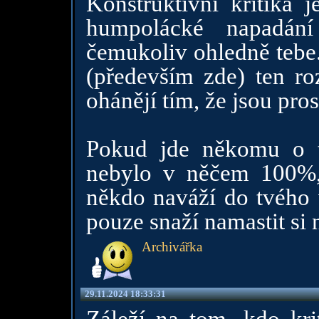
Konstruktivní kritika j
humpolácké napadán
čemukoliv ohledně tebe.
(především zde) ten ro
ohánějí tím, že jsou pro
Pokud jde někomu o to
nebylo v něčem 100%, 
někdo naváží do tvého v
pouze snaží namastit si 
Archivářka
29.11.2024 18:33:31