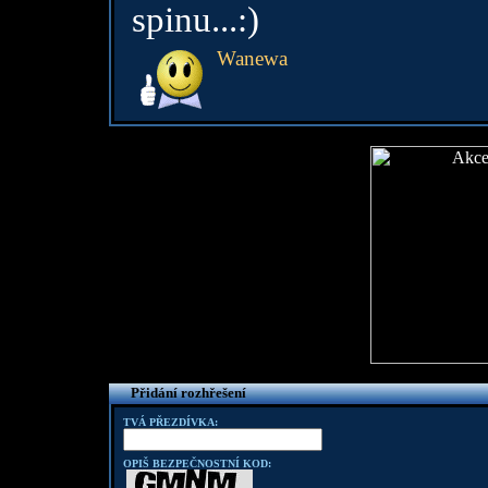
spinu...:)
Wanewa
Přidání rozhřešení
TVÁ PŘEZDÍVKA:
OPIŠ BEZPEČNOSTNÍ KOD: