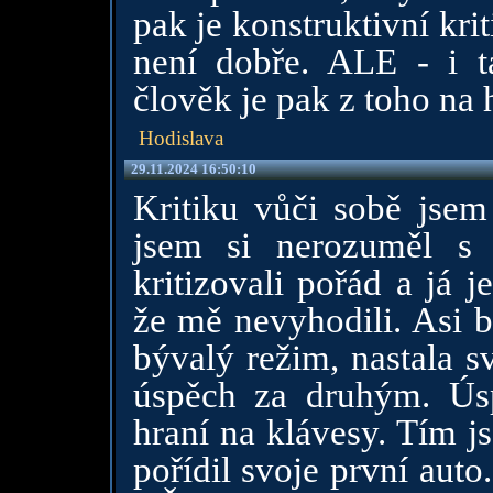
pak je konstruktivní krit
není dobře. ALE - i 
člověk je pak z toho na 
Hodislava
29.11.2024 16:50:10
Kritiku vůči sobě jse
jsem si nerozuměl s 
kritizovali pořád a já 
že mě nevyhodili. Asi b
bývalý režim, nastala s
úspěch za druhým. Úsp
hraní na klávesy. Tím j
pořídil svoje první aut