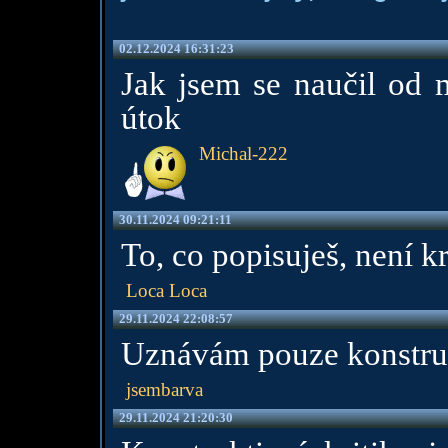
02.12.2024 16:31:23
Jak jsem se naučil od m
útok
Michal-222
30.11.2024 09:21:11
To, co popisuješ, není kr
Loca Loca
29.11.2024 22:08:57
Uznávám pouze konstrukt
jsembarva
29.11.2024 21:20:30