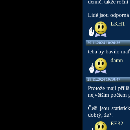
denně, takže roční
Lidé jsou odporná 
LKH1
29.11.2024 10:26:36
teba by bavilo mať
damn
29.11.2024 10:10:47
Protože mají příl
největším počtem p
Češi jsou statisti
dobrý, že?!
EE32