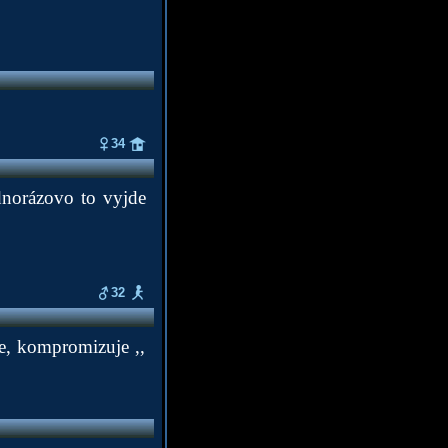
34
ednorázovo to vyjde
32
e, kompromizuje ,,