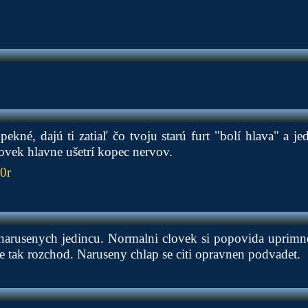
ekné, dajú ti zatiaľ čo tvoju starú furt "bolí hlava" a j
človek hlavne ušetrí kopec nervov.
0r
 narusenych jedincu. Normalni clovek si popovida uprimn
 tak rozchod. Naruseny chlap se citi opravnen podvadet.