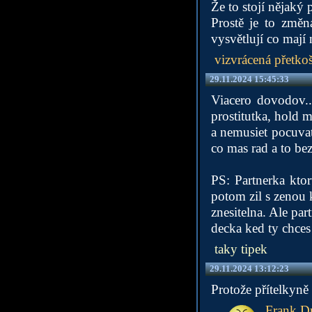
Že to stojí nějaký
Prostě je to změn
vysvětlují co mají
vizvrácená přetko
29.11.2024 15:45:33
Viacero dovodov..
prostitutka, hold ma
a nemusiet pocuvat 
co mas rad a to be
PS: Partnerka ktor
potom zil s zenou 
znesitelna. Ale part
decka ked ty chce
taky tipek
29.11.2024 13:12:23
Protože přítelkyně 
Frank D