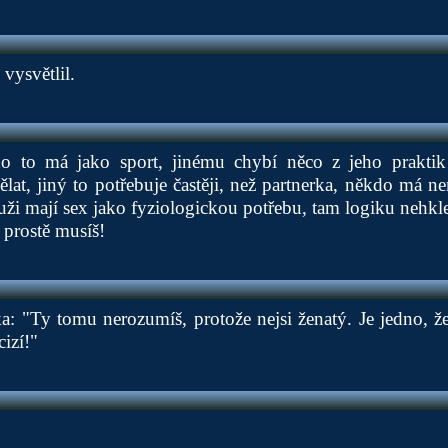
 vysvětlil.
do to má jako sport, jinému chybí něco z jeho praktik
ělat, jiný to potřebuje častěji, než partnerka, někdo má 
ži mají sex jako fyziologickou potřebu, tam logiku nehkle
 prostě musíš!
: "Ty tomu nerozumíš, protože nejsi ženatý. Je jedno, že
cizí!"