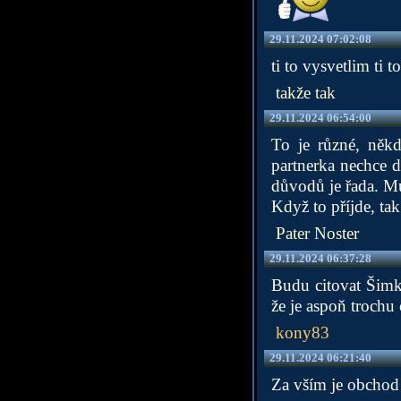
29.11.2024 07:02:08
ti to vysvetlim ti to
takže tak
29.11.2024 06:54:00
To je různé, něk
partnerka nechce d
důvodů je řada. Mu
Když to příjde, tak
Pater Noster
29.11.2024 06:37:28
Budu citovat Šimka
že je aspoň trochu 
kony83
29.11.2024 06:21:40
Za vším je obchod