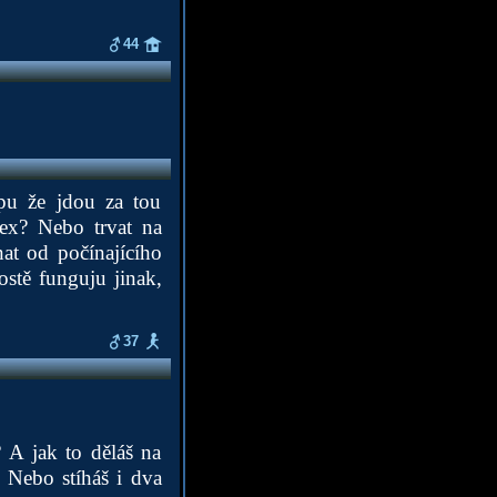
44
ápu že jdou za tou
sex? Nebo trvat na
at od počínajícího
stě funguju jinak,
37
? A jak to děláš na
 Nebo stíháš i dva