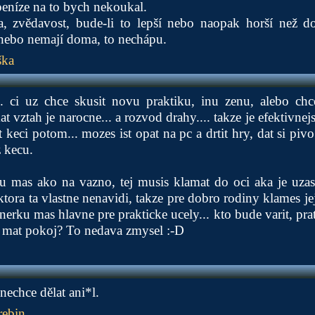
 peníze na to bych nekoukal.
a, zvědavost, bude-li to lepší nebo naopak horší než 
 nebo nemají doma, to nechápu.
ška
. ci uz chce skusit novu praktiku, inu zenu, alebo chce 
t vztah je narocne... a rozvod drahy.... takze je efektivnejs
keci potom... mozes ist opat na pc a drtit hry, dat si piv
z kecu.
u mas ako na vazno, tej musis klamat do oci aka je uzasn
ktora ta vlastne nenavidi, takze pre dobro rodiny klames je
nerku mas hlavne pre prakticke ucely... kto bude varit, prat,
s mat pokoj? To nedava zmysel :-D
nechce dělat ani*l.
rebin