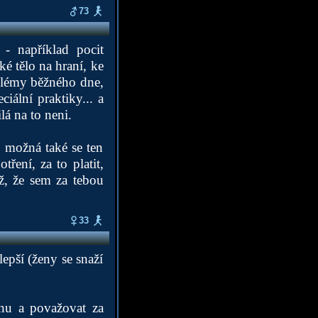
73
- například pocit
ké tělo na hraní, ke
oblémy běžného dne,
iální praktiky... a
á na to neni.
e možná také se ten
ření, za to platit,
až, že sem za tebou
33
lepší (ženy se snaží
enu a považovat za