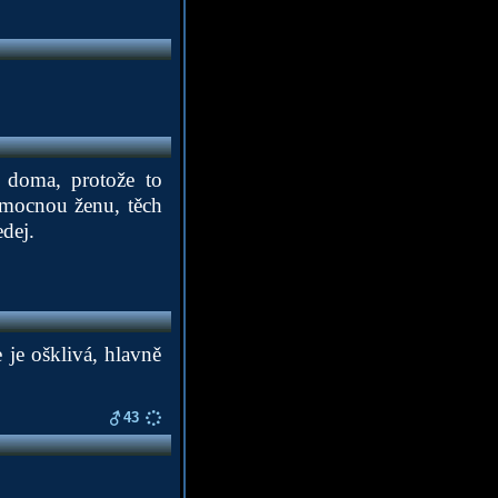
 doma, protože to
nemocnou ženu, těch
dej.
 je ošklivá, hlavně
43