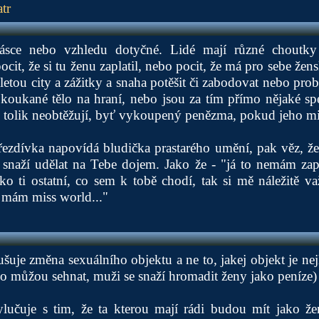
tr
ásce nebo vzhledu dotyčné. Lidé mají různé choutky 
it, že si tu ženu zaplatil, nebo pocit, že má pro sebe žens
etou city a zážitky a snaha potěšit či zabodovat nebo pr
oukané tělo na hraní, nebo jsou za tím přímo nějaké spec
e tolik neobtěžují, byť vykoupený penězma, pokud jeho mil
 přezdívka napovídá bludička prastarého umění, pak věz, ž
naží udělat na Tebe dojem. Jako že - "já to nemám zapot
ko ti ostatní, co sem k tobě chodí, tak si mě náležitě v
 mám miss world..."
šuje změna sexuálního objektu a ne to, jakej objekt je nej
ho můžou sehnat, muži se snaží hromadit ženy jako peníze)
ylučuje s tim, že ta kterou mají rádi budou mít jako ž