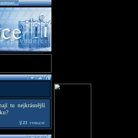
KONTAKT
jí tu nejkrásnější
iku?
23
VYMAZAT