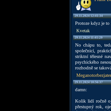
29.11.2024 12:41:34
Protoze kdyz je to 
Kvetak
29.11.2024 11:41:29
No chápu to, teda
společnicí, prakt
striktní tělesné 
psychického nesou
rozhodně se taková
Meganotorbezjate
29.11.2024 10:56:37
damn:
Kolik lidí ročně o
přestupný rok, oj