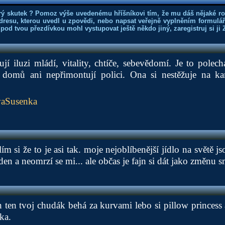
rý skutek ? Pomoz výše uvedenému hříšníkovi tím, že mu dáš nějaké r
dresu, kterou uvedl u zpovědi, nebo napsat veřejně vyplněním formuláře
 pod tvou přezdívkou mohl vystupovat ještě někdo jiný, zaregistruj si ji
jí iluzi mládí, vitality, chtíče, sebevědomí. Je to polech
domů ani nepřimontují polici. Ona si nestěžuje na ka
aSusenka
m si že to je asi tak. moje nejoblíbenější jídlo na světě 
 den a neomrzí se mi... ale občas je fajn si dát jako změnu s
n ten tvoj chudák behá za kurvami lebo si pillow princess a
ka.