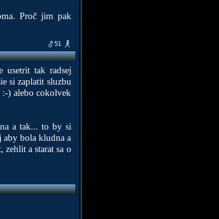
doma. Proč jim pak
51
usetrit tak radsej
ie si zaplatit sluzbu
o :-) alebo cokolvek
a a tak... to by si
j aby bola kludna a
 zehlit a starat sa o