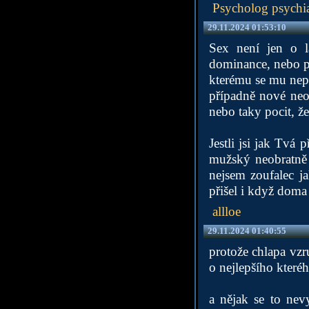
Psycholog psychia
29.11.2024 01:53:10
Sex není jen o l
dominance, nebo poc
kterému se mu nepl
případně nové neok
nebo taky pocit, ž
Jestli jsi jak Tvá
mužský neobratně s
nejsem zoufalec ja
přišel i když doma
allloe
29.11.2024 01:40:55
protože chlapa vzru
o nejlepšího které
a nějak se to nev