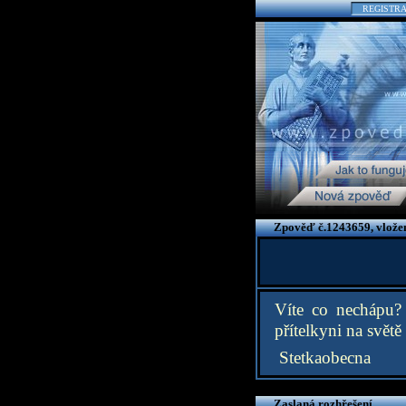
REGISTR
Zpověď č.1243659, vložen
Víte co nechápu? 
přítelkyni na světě
Stetkaobecna
Zaslaná rozhřešení