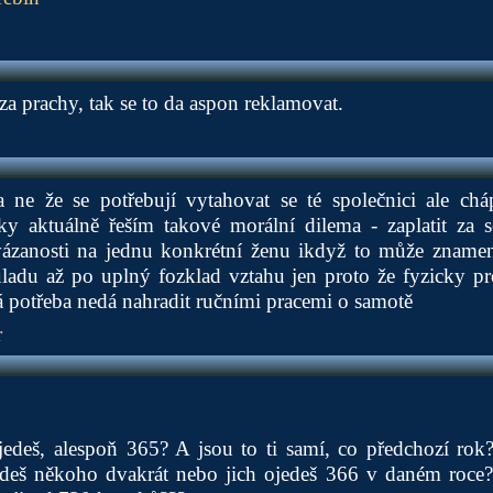
za prachy, tak se to da aspon reklamovat.
 ne že se potřebují vytahovat se té společnici ale ch
icky aktuálně řeším takové morální dilema - zaplatit za 
navázanosti na jednu konkrétní ženu ikdyž to může znamen
ladu až po uplný fozklad vztahu jen proto že fyzicky pro
 potřeba nedá nahradit ručními pracemi o samotě
r
jedeš, alespoň 365? A jsou to ti samí, co předchozí rok
edeš někoho dvakrát nebo jich ojedeš 366 v daném roce?