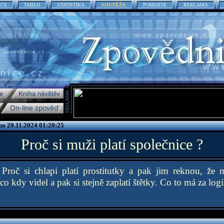
ACE
TABLO
STATISTIKA
SOUTĚŽE
POMOZTE
REKLAMA
o 29.11.2024 01:20:25
Proč si muži platí společnice ?
Proč si chlapi platí prostitutky a pak jim reknou, že ma
 co kdy videl a pak si stejně zaplatí štětky. Co to má za log