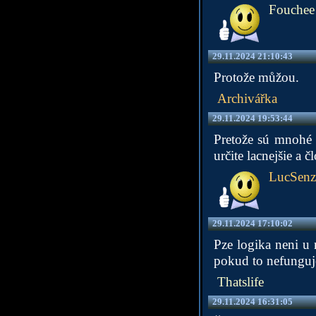
Fouchee
29.11.2024 21:10:43
Protože můžou.
Archivářka
29.11.2024 19:53:44
Pretože sú mnohé p
určite lacnejšie a 
LucSenz
29.11.2024 17:10:02
Pze logika neni u
pokud to nefunguje
Thatslife
29.11.2024 16:31:05