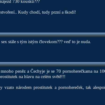
 nájezd 730 kousků???
stvoření.. Kudy chodí, tudy przní a škodí!
 sex stále s tým istým človekom??? veď to je nuda.
iš mnoho peněz a Čechyje je se 70 pornoherečkama na 10
rostitutek na hlavu na celém světě!!!
cky vzato národem prostitutek a pornohereček, tak alesp