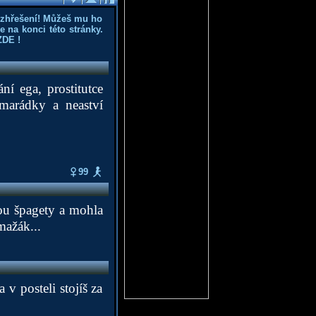
ozhřešení! Můžeš mu ho
 na konci této stránky.
ZDE
!
ání ega, prostitutce
marádky a neaství
99
jsou špagety a mohla
mažák...
 v posteli stojíš za