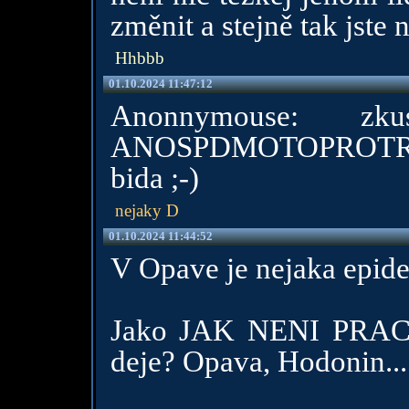
změnit a stejně tak jste 
Hhbbb
01.10.2024 11:47:12
Anonnymouse: zk
ANOSPDMOTOPROTRIKO,
bida ;-)
nejaky D
01.10.2024 11:44:52
V Opave je nejaka epi
Jako JAK NENI PRACE
deje? Opava, Hodonin...