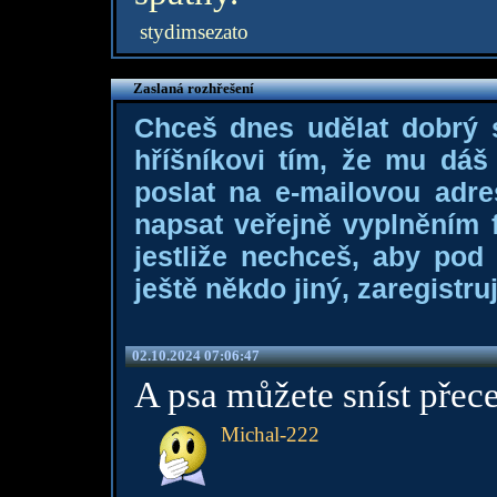
stydimsezato
Zaslaná rozhřešení
Chceš dnes udělat dobrý
hříšníkovi tím, že mu dá
poslat na e-mailovou adre
napsat veřejně vyplněním f
jestliže nechceš, aby pod
ještě někdo jiný, zaregistruj
02.10.2024 07:06:47
A psa můžete sníst přece,
Michal-222