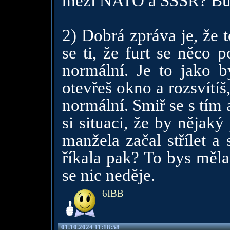
mezi NATO a SSSR? Bude
2) Dobrá zpráva je, že t
se ti, že furt se něco p
normální. Je to jako b
otevřeš okno a rozsvítíš,
normální. Smiř se s tím a
si situaci, že by nějak
manžela začal střílet a
říkala pak? To bys měla
se nic neděje.
6IBB
01.10.2024 11:18:58