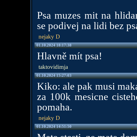
Psa muzes mit na hlidan
se podivej na lidi bez ps
nejaky D
01.10.2024 18:17:38
Hlavně mít psa!
taktovidimja
01.10.2024 15:27:03
Kiko: ale pak musi makat
za 100k mesicne cisteho
pomaha.
nejaky D
01.10.2024 14:51:50