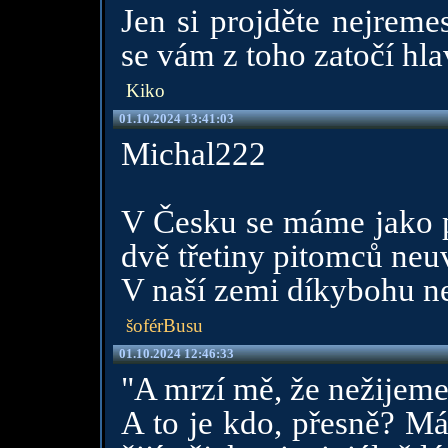
Jen si projděte nejremes
se vám z toho zatočí hla
Kiko
01.10.2024 13:41:03
Michal222
V Česku se máme jako pr
dvě třetiny pitomců ne
V naší zemi díkybohu ne
šoférBusu
01.10.2024 12:46:33
"A mrzí mě, že nežijeme 
A to je kdo, přesně? Má