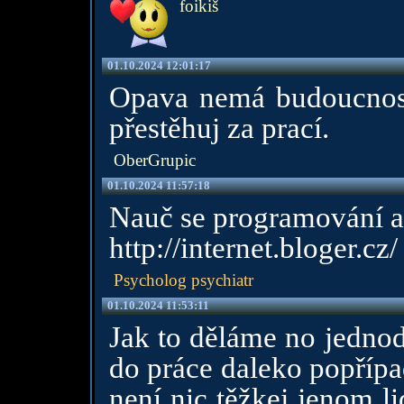
foikiš
01.10.2024 12:01:17
Opava nemá budoucnost
přestěhuj za prací.
OberGrupic
01.10.2024 11:57:18
Nauč se programování a 
http://internet.bloger.cz/
Psycholog psychiatr
01.10.2024 11:53:11
Jak to děláme no jednod
do práce daleko popřípa
není nic těžkej jenom li