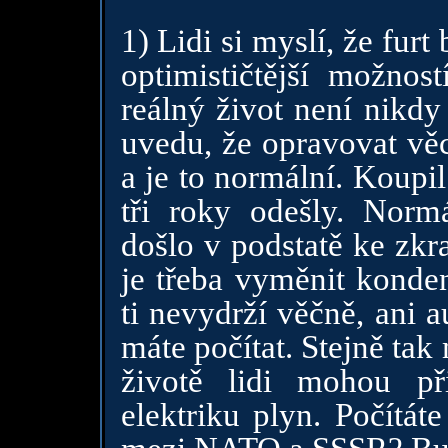
1) Lidi si myslí, že furt
optimističtější možnost
reálný život není nikdy
uvedu, že opravovat věci
a je to normální. Koupi
tři roky odešly. Normá
došlo v podstatě ke zkra
je třeba vyměnit konden
ti nevydrží věčně, ani au
máte počítat. Stejně tak
životě lidi mohou př
elektriku plyn. Počítát