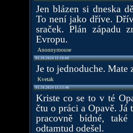
Jen blázen si dneska dě
To není jako dříve. Dřív
sraček. Plán západu z
Evropu.
Anonnymouse
01.10.2024 11:18:00
Je to jednoduche. Mate 
Kvetak
01.10.2024 11:13:46
Kriste co se to v té Op
čtu o práci a Opavě. Já 
pracovně bídné, tak
odtamtud odešel.