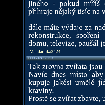
jiného - pokud míříš 
přihraje nějaký tisíc na 
dále máte výdaje za nad
rekonstrukce, spoření
domu, televize, paušál j
Mandarinka2424
01.10.2024 12:15:31
Tak zrovna zvířata jsou 
Navíc dnes místo aby 
kupuje jakési umělé jíd
kraviny.
Prostě se zvířat zbavte, u