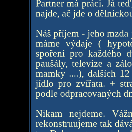
Partner má práci. Já te
najde, ač jde o dělníck
Náš příjem - jeho mzda 
máme výdaje ( hypoté
spoření pro každého dv
paušály, televize a zál
mamky ....), dalších 12
jídlo pro zvířata. + s
podle odpracovaných dn
Nikam nejdeme. Vážn
rekonstruujeme tak dáv