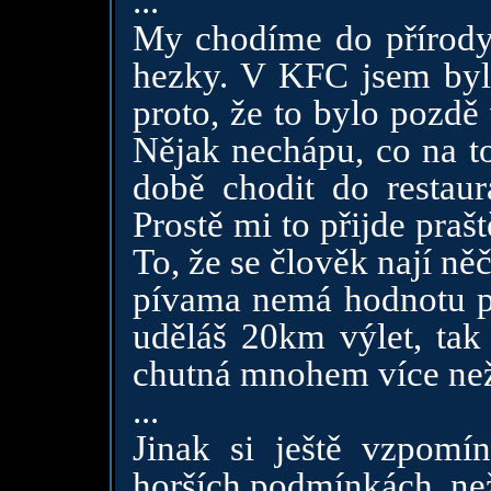
...
My chodíme do přírody,
hezky. V KFC jsem byl a
proto, že to bylo pozdě
Nějak nechápu, co na t
době chodit do restaur
Prostě mi to přijde praš
To, že se člověk nají n
pívama nemá hodnotu pě
uděláš 20km výlet, tak
chutná mnohem více než
...
Jinak si ještě vzpom
horších podmínkách, než