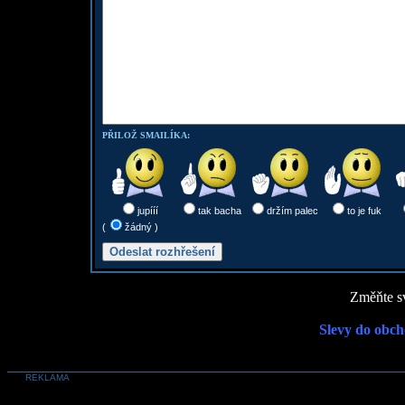
PŘILOŽ SMAILÍKA:
jupííí
tak bacha
držím palec
to je fuk
(
žádný )
Změňte sv
Slevy do obch
REKLAMA