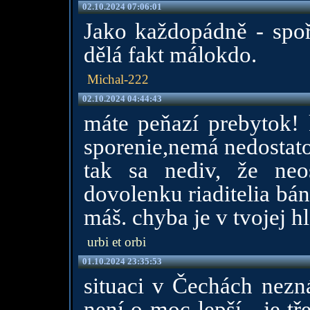
02.10.2024 07:06:01
Jako každopádně - spoři
dělá fakt málokdo.
Michal-222
02.10.2024 04:44:43
máte peňazí prebytok!
sporenie,nemá nedostato
tak sa nediv, že neo
dovolenku riaditelia bá
máš. chyba je v tvojej h
urbi et orbi
01.10.2024 23:35:53
situaci v Čechách nezn
není o moc lepší....je tř