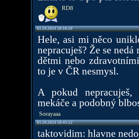
RD8
01.10.2024 20:10:20
Hele, asi mi něco unikl
nepracuješ? Že se nedá 
dětmi nebo zdravotními
to je v ČR nesmysl.
A pokud nepracuješ,
mekáče a podobný blbos
Sorayaaa
01.10.2024 18:45:22
taktovidim: hlavne nedoj