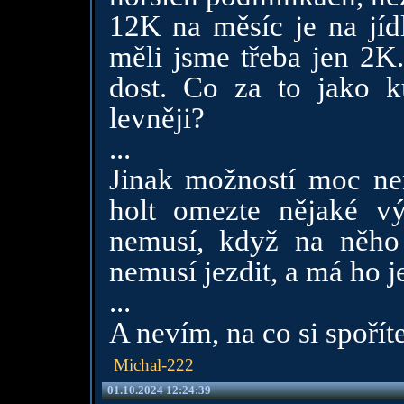
12K na měsíc je na jíd
měli jsme třeba jen 2K.
dost. Co za to jako k
levněji?
...
Jinak možností moc nen
holt omezte nějaké vý
nemusí, když na něh
nemusí jezdit, a má ho j
...
A nevím, na co si spořít
Michal-222
01.10.2024 12:24:39