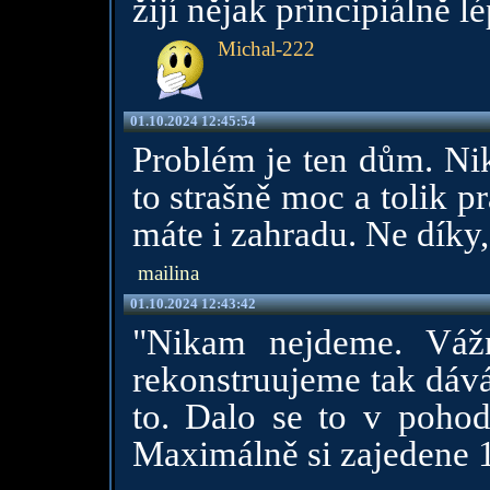
žijí nějak principiálně l
Michal-222
01.10.2024 12:45:54
Problém je ten dům. Nik
to strašně moc a tolik pr
máte i zahradu. Ne díky,
mailina
01.10.2024 12:43:42
"Nikam nejdeme. Váž
rekonstruujeme tak dáv
to. Dalo se to v poho
Maximálně si zajedene 