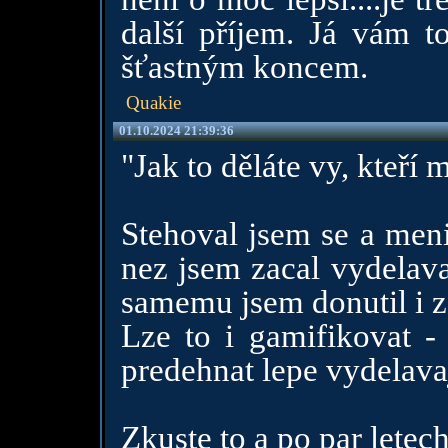
další příjem. Já vám t
šťastným koncem.
Quakie
01.10.2024 21:39:36
"Jak to děláte vy, kteří
Stehoval jsem se a meni
nez jsem zacal vydelava
samemu jsem donutil i z
Lze to i gamifikovat 
predehnat lepe vydelavaj
Zkuste to a po par lete