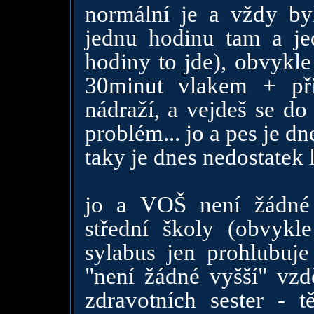
normální je a vždy byl
jednu hodinu tam a je
hodiny to jde), obvykl
30minut vlakem + při
nádraží, a vejdeš se do
problém... jo a pes je d
taky je dnes nedostatek l
jo a VOŠ není žádné 
střední školy (obvykl
sylabus jen prohlubuje 
"není žádné vyšší" vzdě
zdravotních sester - t