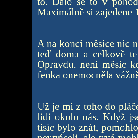
to. Dalo se to v poho
Maximálně si zajedene 
A na konci měsíce nic 
teď doma a celkově ten
Opravdu, není měsíc kd
fenka onemocněla vážně .
Už je mi z toho do pláč
lidi okolo nás. Když j
tisíc bylo znát, pomohlo
neutráceli, ale trvá moh