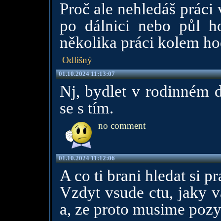
Proč ale nehledáš práci 
po dálnici nebo půl h
několika práci kolem ho
Odlišný
01.10.2024 11:13:07
Nj, bydlet v rodinném d
se s tím.
no comment
01.10.2024 11:12:06
A co ti brani hledat si p
Vzdyt vsude ctu, jaky v
a, ze proto musime pozyv