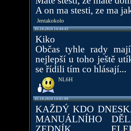
Mate stesti, ze mate do
A on ma stesti, ze ma ja
Jentakokolo
01.10.2024 14:44:45
Kiko
Občas tyhle rady mají
nejlepší u toho ještě ut
se řídili tím co hlásají...
NL6H
01.10.2024 14:01:09
KAŽDÝ KDO DNESK
MANUÁLNÍHO DĚL
ZEDNÍK, ELE