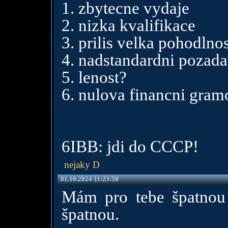
1. zbytecne vydaje
2. nizka kvalifikace
3. prilis velka pohodlnos
4. nadstandardni pozad
5. lenost?
6. nulova financni gram
6IBB: jdi do CCCP!
nejaky D
01.10.2024 11:23:58
Mám pro tebe špatnou
špatnou.