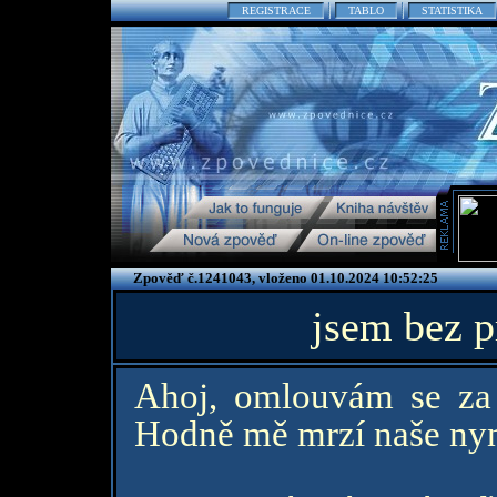
REGISTRACE
TABLO
STATISTIKA
Zpověď č.1241043, vloženo 01.10.2024 10:52:25
jsem bez p
Ahoj, omlouvám se za 
Hodně mě mrzí naše nyně