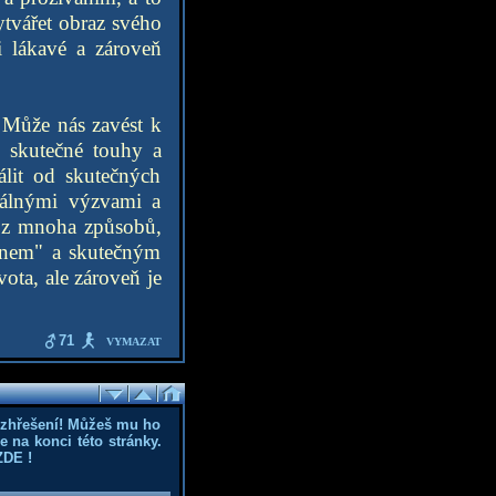
tvářet obraz svého
i lákavé a zároveň
. Může nás zavést k
e skutečné touhy a
álit od skutečných
reálnými výzvami a
ím z mnoha způsobů,
"snem" a skutečným
vota, ale zároveň je
71
VYMAZAT
ozhřešení! Můžeš mu ho
 na konci této stránky.
ZDE
!