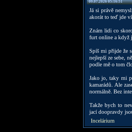
09.07.2026 05:16:51
Já si právě nemysl
akorát to teď jde ví
Znám lidi co skoro
furt online a když 
Spíš mi přijde že 
nejlepší ze sebe, 
podle mě o tom člo
Jako jo, taky mi p
kamarádů. Ale zase
normálně. Bez inte
Takže bych to nevi
jací doopravdy jso
Incelárium