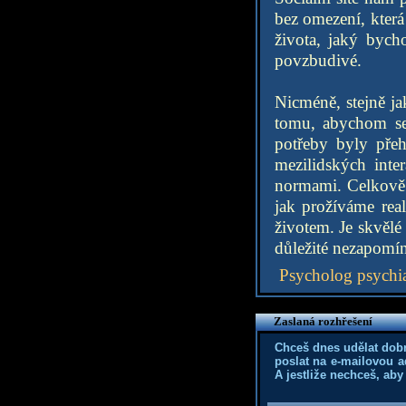
bez omezení, kter
života, jaký bych
povzbudivé.
Nicméně, stejně ja
tomu, abychom se 
potřeby byly přeh
mezilidských inte
normami. Celkově j
jak prožíváme rea
životem. Je skvělé 
důležité nezapomín
Psycholog psychia
Zaslaná rozhřešení
Chceš dnes udělat dob
poslat na e-mailovou a
A jestliže nechceš, aby