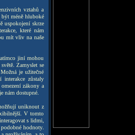
enzivních vztahů a
u být méně hluboké
ně uspokojení skrze
terakce, které nám
ou mít vliv na naše
 zatímco jiní mohou
 světě. Zamyslet se
. Možná je užitečné
 interakce zůstaly
me omezení zákony a
 je nám dostupné.
možňují uniknout z
xibilnější. V tomto
nteragovat s lidmi,
et podobné hodnoty.
 a prožíváním, a to