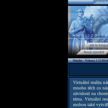
REGISTR
Otázky - Vzkazy č.123816
Virtuální realita 
mnoho těch co nás 
závislosti na choz
téma. Virtuální re
mohou také vytváře