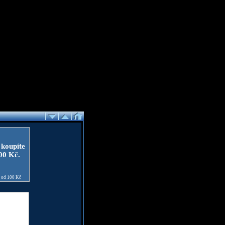
 koupíte
100 Kč.
e od 100 Kč