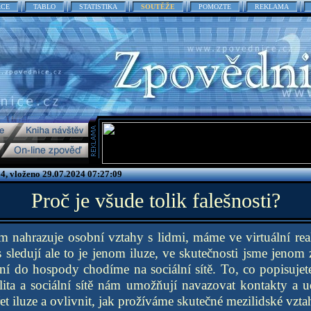
ACE
TABLO
STATISTIKA
SOUTĚŽE
POMOZTE
REKLAMA
4, vloženo 29.07.2024 07:27:09
Proč je všude tolik falešnosti?
nám nahrazuje osobní vztahy s lidmi, máme ve virtuální rea
sledují ale to je jenom iluze, ve skutečnosti jsme jenom 
ení do hospody chodíme na sociální sítě. To, co popisujete
alita a sociální sítě nám umožňují navazovat kontakty a u
t iluze a ovlivnit, jak prožíváme skutečné mezilidské vzta