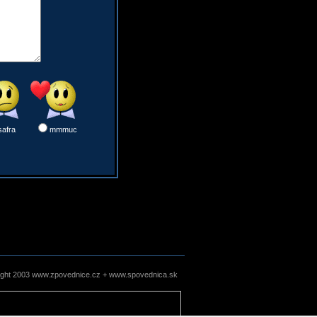
safra
mmmuc
ight 2003 www.zpovednice.cz + www.spovednica.sk