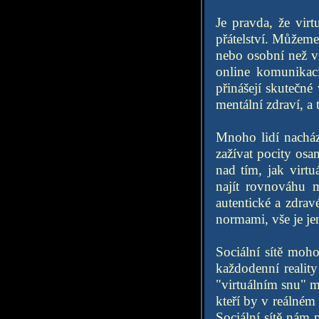
Je pravda, že vir
přátelství. Můžem
nebo osobní než vz
online komunikaci
přinášejí skutečné
mentální zdraví, a t
Mnoho lidí nachází
zažívat pocity osa
nad tím, jak virtu
najít rovnováhu m
autentické a zdrav
normami, vše je je
Sociální sítě moh
každodenní reality
"virtuálním snu" m
kteří by v reálném
Sociální sítě nám 