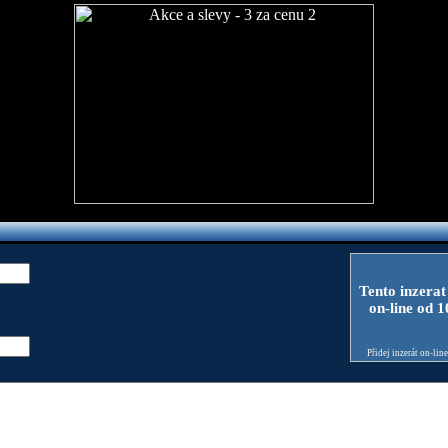
Tento inzerat
on-line od 
Přidej inzerát on-lin