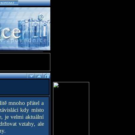
KONTAKT
litě mnoho přátel a
závisláci kdy místo
, je velmi aktuální
držovat vztahy, ale
hy.