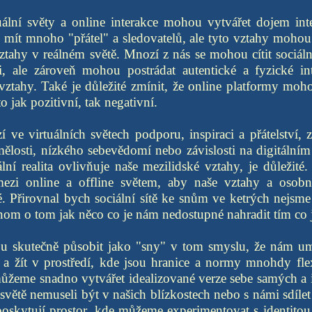
tuální světy a online interakce mohou vytvářet dojem int
e mít mnoho "přátel" a sledovatelů, ale tyto vztahy moho
tahy v reálném světě. Mnozí z nás se mohou cítit sociál
, ale zároveň mohou postrádat autentické a fyzické in
 vztahy. Také je důležité zmínit, že online platformy moh
o jak pozitivní, tak negativní.
 ve virtuálních světech podporu, inspiraci a přátelství,
mělosti, nízkého sebevědomí nebo závislosti na digitálním
ální realita ovlivňuje naše mezilidské vztahy, je důležité
ezi online a offline světem, aby naše vztahy a osobní
é. Přirovnal bych sociální sítě ke snům ve ketrých nejs
nom o tom jak něco co je nám nedostupné nahradit tím co
ou skutečně působit jako "sny" v tom smyslu, že nám u
 a žít v prostředí, kde jsou hranice a normy mnohdy fle
ůžeme snadno vytvářet idealizované verze sebe samých a i
 světě nemuseli být v našich blízkostech nebo s námi sdíl
poskytují prostor, kde můžeme experimentovat s identitou