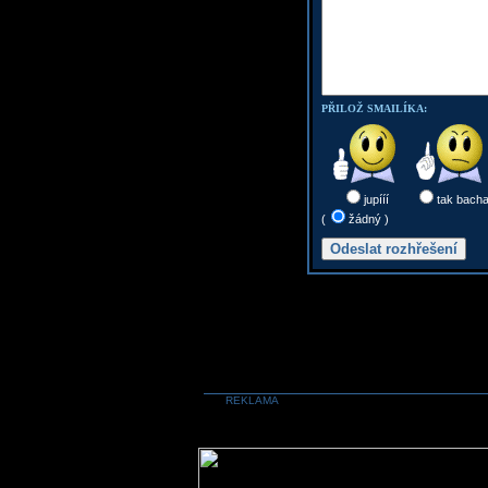
PŘILOŽ SMAILÍKA:
jupííí
tak bach
(
žádný )
REKLAMA