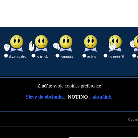
a
držím palec
to je fuk
tumáááš
ach jo
no nééé ?!
Změňte svoje cookies preference
Slevy do obchodu...
NOTINO
...aktuálně.
Copyr