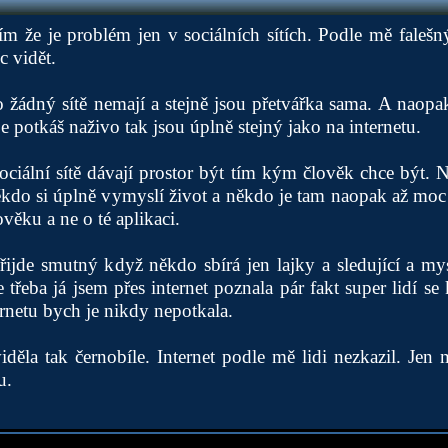
ím že je problém jen v sociálních sítích. Podle mě falešn
c vidět.
 žádný sítě nemají a stejně jsou přetvářka sama. A naopa
je potkáš naživo tak jsou úplně stejný jako na internetu.
sociální sítě dávají prostor být tím kým člověk chce být.
někdo si úplně vymyslí život a někdo je tam naopak až moc
věku a ne o té aplikaci.
řijde smutný když někdo sbírá jen lajky a sledující a my
 třeba já jsem přes internet poznala pár fakt super lidí se
rnetu bych je nikdy nepotkala.
děla tak černobíle. Internet podle mě lidi nezkazil. Je
u.