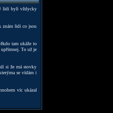
ý lidi byli vždycky
k znám lidi co jsou
 Někdo tam ukáže to
 upřímnej. To už je
slí si že má stovky
 kterýma se vídám i
n mnohem víc ukázal