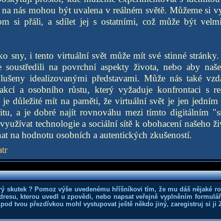
á na nás mohou být uvalena v reálném světě. Můžeme si vy
om si přáli, a sdílet jej s ostatními, což může být velm
ko sny, i tento virtuální svět může mít své stinné stránky
soustředili na povrchní aspekty života, nebo aby naš
lušeny idealizovanými představami. Může nás také vzd
rakcí a osobního růstu, který vyžaduje konfrontaci s 
e důležité mít na paměti, že virtuální svět je jen jedn
litu, a je dobré najít rovnováhu mezi tímto digitálním 
využívat technologie a sociální sítě k obohacení našeho ži
at na hodnotu osobních a autentických zkušeností.
tr
rý skutek ? Pomoz výše uvedenému hříšníkovi tím, že mu dáš nějaké r
dresu, kterou uvedl u zpovědi, nebo napsat veřejně vyplněním formuláře
 pod tvou přezdívkou mohl vystupovat ještě někdo jiný, zaregistruj si ji