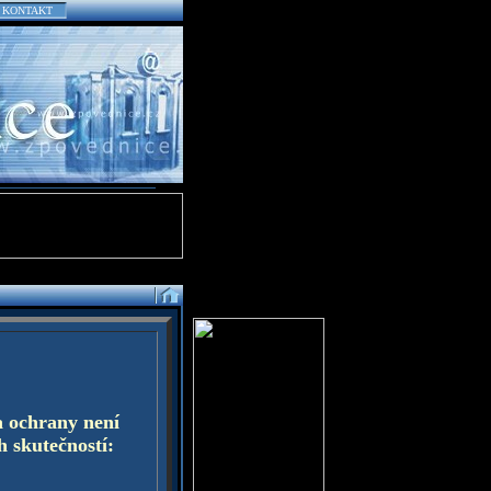
KONTAKT
a ochrany není
h skutečností: