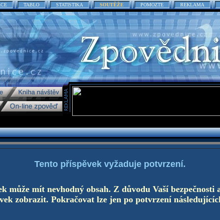
ACE
TABLO
STATISTIKA
SOUTĚŽE
POMOZTE
REKLAMA
Tento příspěvek vyžaduje potvrzení.
ek může mít nevhodný obsah. Z důvodu Vaší bezpečnosti 
ek zobrazit. Pokračovat lze jen po potvrzení následujícíc