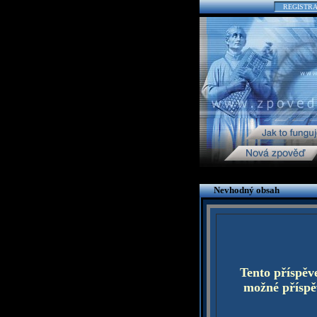
REGISTR
Nevhodný obsah
Tento příspěv
možné příspěv