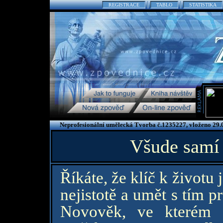
REGISTRACE
TABLO
STATISTIKA
Neprofesionální umělecká Tvorba č.1235227, vloženo 29.
Všude samí 
Říkáte, že klíč k životu 
nejistotě a umět s tím p
Novověk, ve kterém ži