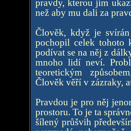
pravdy, kterou jim ukazu
než aby mu dali za prav
Člověk, když je svírán
pochopil celek tohoto 
podívat se na něj z dálky
mnoho lidí neví. Pro
teoretickým způsobem
Člověk věří v zázraky, a
Pravdou je pro něj jeno
prostoru. To je ta správno
šílený průšvih předevší