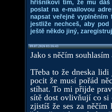
hříšníkovi tím, že mu dá
poslat na e-mailovou adre
napsat veřejně vyplněním f
jestliže nechceš, aby pod
ještě někdo jiný, zaregistruj
09.07.2026 03:16:43
Jako s něčím souhlasím 
Třeba to že dneska lidi
pocit že musí pořád něc
stíhat. To mi přijde pra
sítě dost ovlivňují co s
zjistíš že ses za něčím