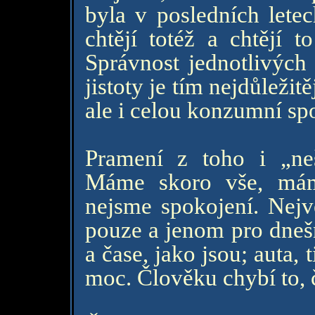
byla v posledních letec
chtějí totéž a chtějí t
Správnost jednotlivých
jistoty je tím nejdůleži
ale i celou konzumní sp
Pramení z toho i „ne
Máme skoro vše, mám
nejsme spokojení. Nejvě
pouze a jenom pro dnešn
a čase, jako jsou; auta, t
moc. Člověku chybí to, 