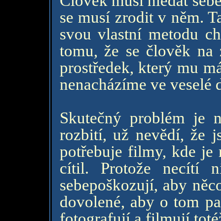
Člověk musí hledat sebe
se musí zrodit v něm. Ta
svou vlastní metodu c
tomu, že se člověk na 
prostředek, který mu má
nenacházíme ve veselé 
Skutečný problém je ni
rozbití, už nevědí, že 
potřebuje filmy, kde je
cítil. Protože necítí
sebepoškozují, aby něco 
dovolené, aby o tom pa
fotografují a filmují toté