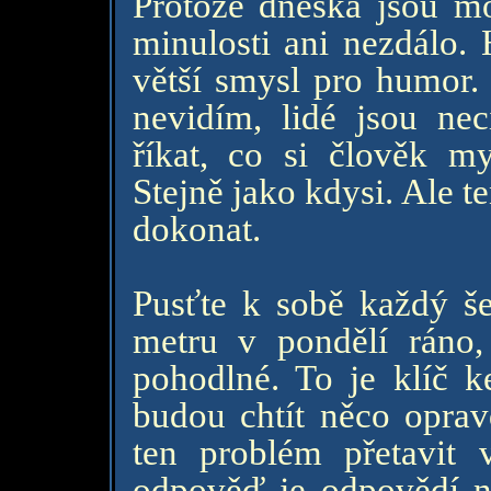
Protože dneska jsou mo
minulosti ani nezdálo. 
větší smysl pro humor. L
nevidím, lidé jsou nec
říkat, co si člověk my
Stejně jako kdysi. Ale 
dokonat.
Pusťte k sobě každý še
metru v pondělí ráno,
pohodlné. To je klíč ke
budou chtít něco oprav
ten problém přetavit
odpověď je odpovědí na