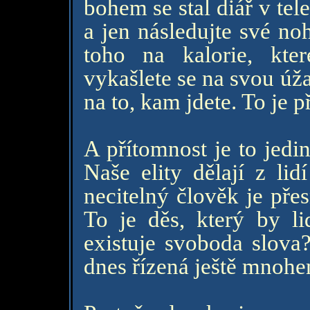
bohem se stal diář v tel
a jen následujte své no
toho na kalorie, kter
vykašlete se na svou úž
na to, kam jdete. To je p
A přítomnost je to jedi
Naše elity dělají z lid
necitelný člověk je pře
To je děs, který by li
existuje svoboda slova?
dnes řízená ještě mnohe