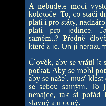
A nebudete moci vystou
kolotoče. To, co stačí d
platí i pro státy, nadnáro
platí pro jedince. 
samému? Předně člov
které žije. On jí nerozum
Člověk, aby se vrátil k
potkat. Aby se mohl pot
aby se našel, musí klás
se sebou samým. To je
nenajde, tak si pořád
slavný a mocný.