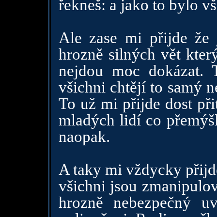
řekneš: a jako to bylo v
Ale zase mi přijde že
hrozně silných vět kter
nejdou moc dokázat. T
všichni chtějí to samý 
To už mi přijde dost př
mladých lidí co přemýšl
naopak.
A taky mi vždycky přijd
všichni jsou zmanipulov
hrozně nebezpečný uv