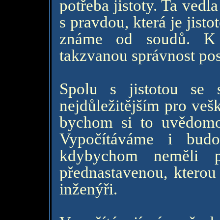
potřeba jistoty. Ta vedl
s pravdou, která je jisto
známe od soudů. K j
takzvanou správnost po
Spolu s jistotou se 
nejdůležitějším pro veš
bychom si to uvědomova
Vypočítáváme i budo
kdybychom neměli p
přednastavenou, ktero
inženýři.