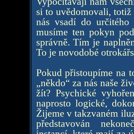
Vypočítávají nám všech
si to uvědomovali, totiž
nás vsadí do určitého
musíme ten pokyn podl
správně. Tím je naplně
To je novodobé otrokářst
Pokud přistoupíme na to
„někdo“ za nás naše živ
žít? Psychické vyhořen
naprosto logické, dokon
Žijeme v takzvaném iluz
představován nekon
instancí, které mají za 