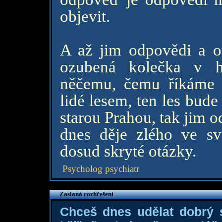
objevit.
A až jim odpovědi a o
ozubená kolečka v h
něčemu, čemu říkáme 
lidé lesem, ten les bud
starou Prahou, tak jim 
dnes děje zlého ve sv
dosud skryté otázky.
Psycholog psychiatr
Zaslaná rozhřešení
Chceš dnes udělat dobrý