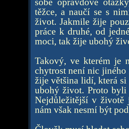
sobě opravdové otázky,
těžce, a naučí se s nim
život. Jakmile žije pou
práce k druhé, od jedn
moci, tak žije ubohý živ
Takový, ve kterém je n
chytrost není nic jiného
žije většina lidí, která s
ubohý život. Proto byli
Nejdůležitější v životě
nám však nesmí být pod