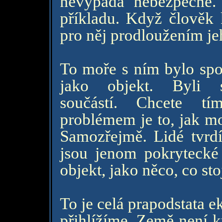
nevypadá nebezpečně.
příkladu. Když člověk 
pro něj prodloužením jeh
To moře s ním bylo spoj
jako objekt. Byli s
součástí. Chcete tí
problémem je to, jak mo
Samozřejmě. Lidé tvrdí,
jsou jenom pokrytecké 
objekt, jako něco, co sto
To je celá prapodstata e
přihlížíme. Země není k