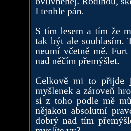
ovlivněnej. Rodinou, šk
I tenhle pán.
S tím lesem a tím že m
tak být ale souhlasím. 
neumí včetně mě. Furt
nad něčím přemýšlet.
Celkově mi to přijde
myšlenek a zároveň hr
si z toho podle mě můž
nějakou absolutní prav
dobrý nad tím přemýšl
myslíte vy?