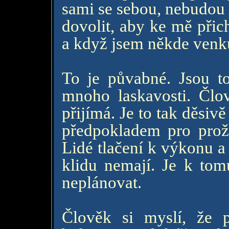
sami se sebou, nebudou 
dovolit, aby ke mě přic
a když jsem někde venku
To je půvabné. Jsou to
mnoho laskavosti. Člo
přijímá. Je to tak děsiv
předpokladem pro prožit
Lidé tlačení k výkonu 
klidu nemají. Je k tom
neplánovat.
Člověk si myslí, že 