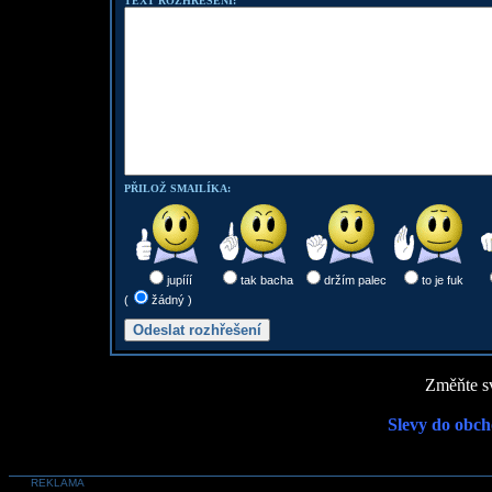
TEXT ROZHŘEŠENÍ:
PŘILOŽ SMAILÍKA:
jupííí
tak bacha
držím palec
to je fuk
(
žádný )
Změňte sv
Slevy do obch
REKLAMA