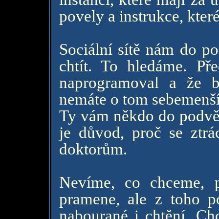
povely a instrukce, kter
Sociální sítě nám do p
chtít. To hledáme. Př
naprogramoval a že b
nemáte o tom sebemenší 
Ty vám někdo do podvěd
je důvod, proč se ztr
doktorům.
Nevíme, co chceme, p
pramene, ale z toho p
nabourané i chtění. Chc