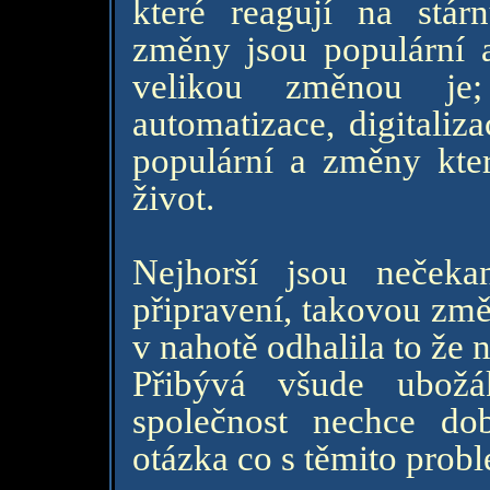
které reagují na stárn
změny jsou populární a
velikou změnou je; 
automatizace, digitaliz
populární a změny kter
život.
Nejhorší jsou neček
připravení, takovou změ
v nahotě odhalila to že
Přibývá všude ubožá
společnost nechce dob
otázka co s těmito pro