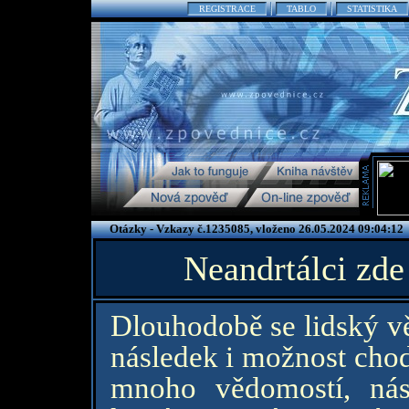
REGISTRACE
TABLO
STATISTIKA
Otázky - Vzkazy č.1235085, vloženo 26.05.2024 09:04:12
Neandrtálci zde
Dlouhodobě se lidský vě
následek i možnost chod
mnoho vědomostí, ná