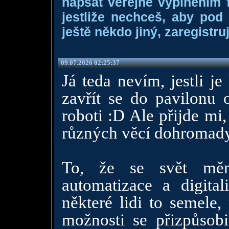
napsat veřejně vyplněním f
jestliže nechceš, aby pod
ještě někdo jiný, zaregistruj
09.07.2026 02:25:37
Já teda nevím, jestli j
zavřít se do pavilonu 
roboti :D Ale přijde mi
různých věcí dohromady
To, že se svět mění
automatizace a digita
některé lidi to semele,
možnosti se přizpůsobi