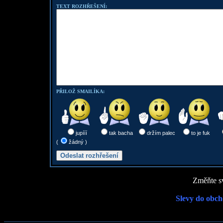
TEXT ROZHŘEŠENÍ:
PŘILOŽ SMAILÍKA:
jupííí
tak bacha
držím palec
to je fuk
(
žádný )
Změňte sv
Slevy do obch