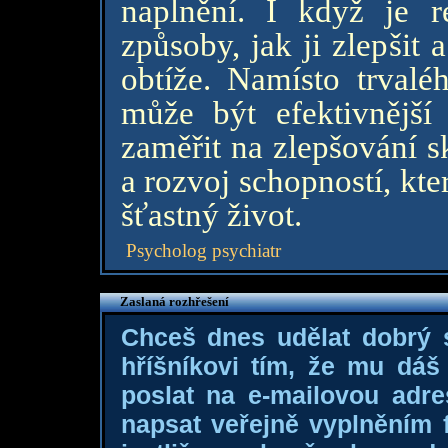
naplnění. I když je re
způsoby, jak ji zlepšit 
obtíže. Namísto trvalé
může být efektivnější
zaměřit na zlepšování 
a rozvoj schopností, kt
šťastný život.
Psycholog psychiatr
Zaslaná rozhřešení
Chceš dnes udělat dobrý
hříšníkovi tím, že mu dá
poslat na e-mailovou adre
napsat veřejně vyplněním f