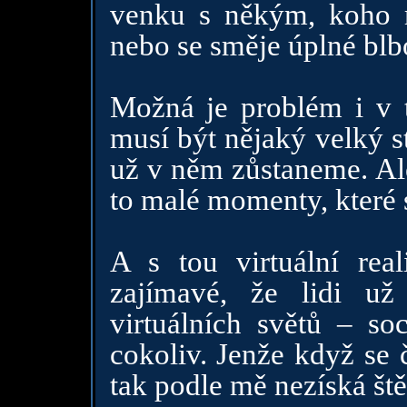
venku s někým, koho m
nebo se směje úplné blbo
Možná je problém i v t
musí být nějaký velký s
už v něm zůstaneme. Ale
to malé momenty, které 
A s tou virtuální real
zajímavé, že lidi už
virtuálních světů – soci
cokoliv. Jenže když se 
tak podle mě nezíská štěst