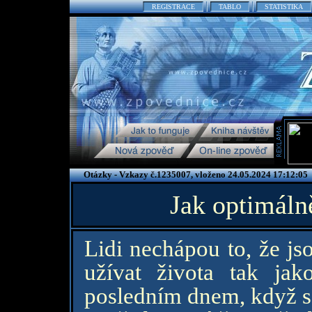
REGISTRACE
TABLO
STATISTIKA
Otázky - Vzkazy č.1235007, vloženo 24.05.2024 17:12:05
Jak optimálně
Lidi nechápou to, že js
užívat života tak ja
posledním dnem, když se