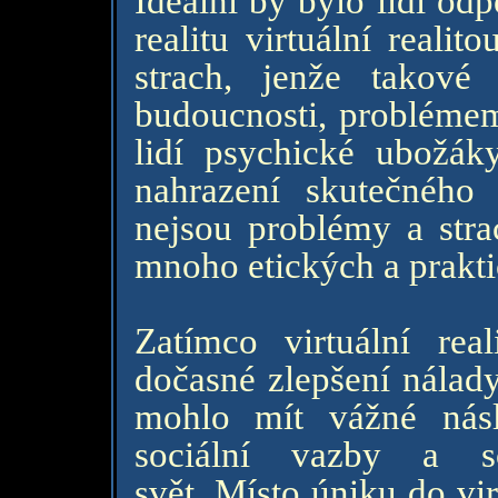
Ideální by bylo lidi odpo
realitu virtuální reali
strach, jenže takov
budoucnosti, problémem 
lidí psychické ubožáky
nahrazení skutečného s
nejsou problémy a strac
mnoho etických a prakti
Zatímco virtuální re
dočasné zlepšení nálady
mohlo mít vážné násl
sociální vazby a sc
svět. Místo úniku do vir