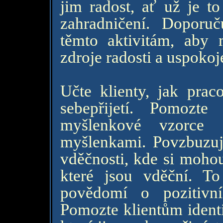
jim radost, ať už je to
zahradničení. Doporuč
těmto aktivitám, aby 
zdroje radosti a uspokoj
Učte klienty, jak prac
sebepřijetí. Pomozte 
myšlenkové vzorce a
myšlenkami. Povzbuzujt
vděčnosti, kde si mohou
které jsou vděční. T
povědomí o pozitivní
Pomozte klientům identi