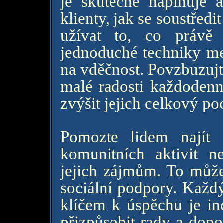
je skutečně naplňuje a
klienty, jak se soustřed
užívat to, co právě
jednoduché techniky me
na vděčnost. Povzbuzujte
malé radosti každodenn
zvýšit jejich celkový poc
Pomozte lidem najít 
komunitních aktivit n
jejich zájmům. To může 
sociální podpory. Každý
klíčem k úspěchu je ind
přizpůsobit rady a dop