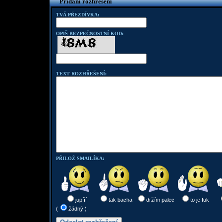
Přidání rozhřešení
TVÁ PŘEZDÍVKA:
OPIŠ BEZPEČNOSTNÍ KOD:
TEXT ROZHŘEŠENÍ:
PŘILOŽ SMAILÍKA:
jupííí
tak bacha
držím palec
to je fuk
(
žádný )