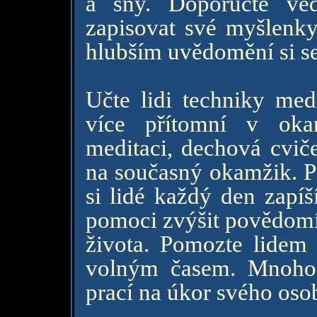
a sny. Doporučte ve
zapisovat své myšlenk
hlubším uvědomění si s
Učte lidi techniky med
více přítomní v oka
meditaci, dechová cviče
na současný okamžik. Po
si lidé každý den zapíš
pomoci zvýšit povědomí 
života. Pomozte lidem 
volným časem. Mnoho l
prací na úkor svého oso