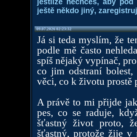
jestliže nechceš, aby pod
ještě někdo jiný, zaregistruj
09.07.2026 02:23:32
Já si teda myslím, že te
podle mě často nehledaj
spíš nějaký vypínač, pro
co jim odstraní bolest,
věci, co k životu prostě p
A právě to mi přijde ja
pes, co se raduje, kd
šťastný život proto, 
šťastný, protože žije 