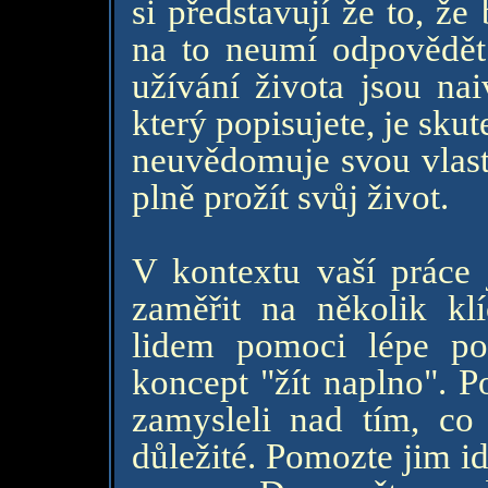
si představují že to, že
na to neumí odpovědět 
užívání života jsou na
který popisujete, je sku
neuvědomuje svou vlastn
plně prožít svůj život.
V kontextu vaší práce
zaměřit na několik kl
lidem pomoci lépe poc
koncept "žít naplno". P
zamysleli nad tím, co
důležité. Pomozte jim id