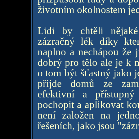
životním okolnostem je
Lidi by chtěli nějaké
zázračný lék díky kte
naplno a nechápou že ji
dobrý pro tělo ale je k
o tom být šťastný jako j
přijde domů ze zamě
efektivní a přístupn
pochopit a aplikovat ko
není založen na jedno
řešeních, jako jsou "záz