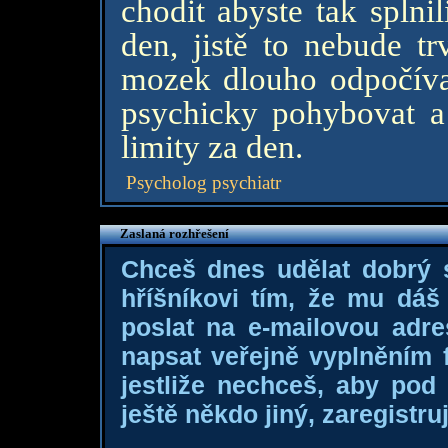
chodit abyste tak splni
den, jistě to nebude t
mozek dlouho odpočívat
psychicky pohybovat a 
limity za den.
Psycholog psychiatr
Zaslaná rozhřešení
Chceš dnes udělat dobrý
hříšníkovi tím, že mu dá
poslat na e-mailovou adre
napsat veřejně vyplněním f
jestliže nechceš, aby pod
ještě někdo jiný, zaregistruj