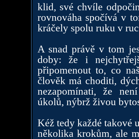
klid, své chvíle odpoči
rovnováha spočívá v to
kráčely spolu ruku v ruc
A snad právě v tom je
doby: že i nejchytře
připomenout to, co na
člověk má choditi, dých
nezapomínati, že nen
úkolů, nýbrž živou bytos
Kéž tedy každé takové u
několika krokům, ale m