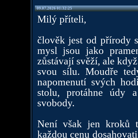
09.07.2026 01:32:25
Milý příteli,
člověk jest od přírody 
mysl jsou jako prame
zůstávají svěží, ale když
svou sílu. Moudře tedy
napomenutí svých hodi
stolu, protáhne údy 
svobody.
Není však jen kroků t
každou cenu dosahovati.