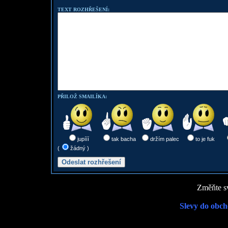
TEXT ROZHŘEŠENÍ:
PŘILOŽ SMAILÍKA:
jupííí
tak bacha
držím palec
to je fuk
(
žádný )
Změňte sv
Slevy do obch