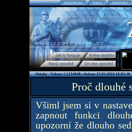
REGISTRACE
TABLO
STATISTIKA
Otázky - Vzkazy č.1234948, vloženo 23.05.2024 10:03:30
Proč dlouhé 
Všiml jsem si v nastav
zapnout funkci dlou
upozorní že dlouho sedí