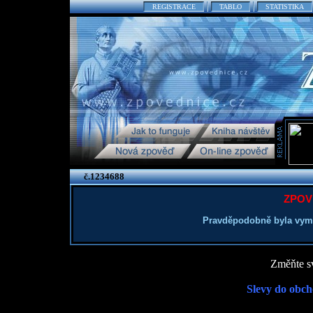
REGISTRACE
TABLO
STATISTIKA
č.1234688
ZPOV
Pravděpodobně byla vym
Změňte sv
Slevy do obch