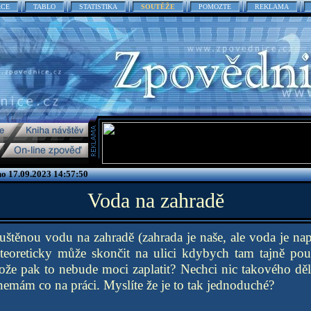
ACE
TABLO
STATISTIKA
SOUTĚŽE
POMOZTE
REKLAMA
no 17.09.2023 14:57:50
Voda na zahradě
štěnou vodu na zahradě (zahrada je naše, ale voda je nap
 teoreticky může skončit na ulici kdybych tam tajně pou
ože pak to nebude moci zaplatit? Nechci nic takového děl
nemám co na práci. Myslíte že je to tak jednoduché?