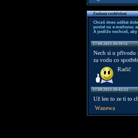
Zaslaná rozhřešení
Chceš dnes udělat dob
poslat na e-mailovou a
A jestliže nechceš, aby
17.09.2023 20:59:11
Nech si u přívodu 
za vodu co spotřeb
Radič
17.09.2023 20:42:12
Už len to ze ti to
Wanewa