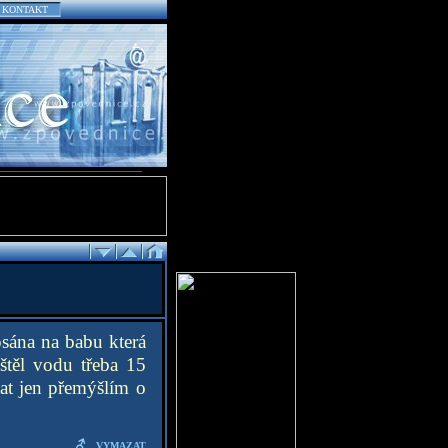
KONTAKT
sána na babu která
štěl vodu třeba 15
at jen přemýšlím o
VYMAZAT