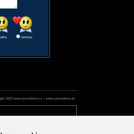
safra
mmmuc
ight 2003 www.zpovednice.cz + www.spovednica.sk