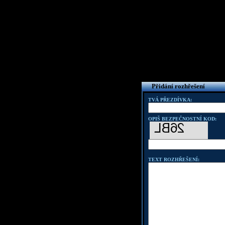
Přidání rozhřešení
TVÁ PŘEZDÍVKA:
OPIŠ BEZPEČNOSTNÍ KOD:
TEXT ROZHŘEŠENÍ: