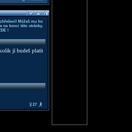
ozhřešení! Můžeš mu ho
 na konci této stránky.
ZDE
!
lik jí budeš platit
27