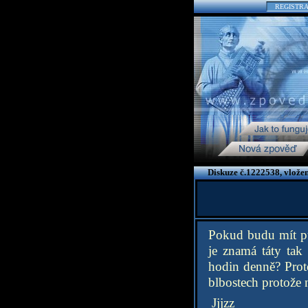
REGISTR
Diskuze č.1222538, vlože
Pokud budu mít pu
je znamá táty tak
hodin denně? Prot
blbostech protože 
Jjjzz