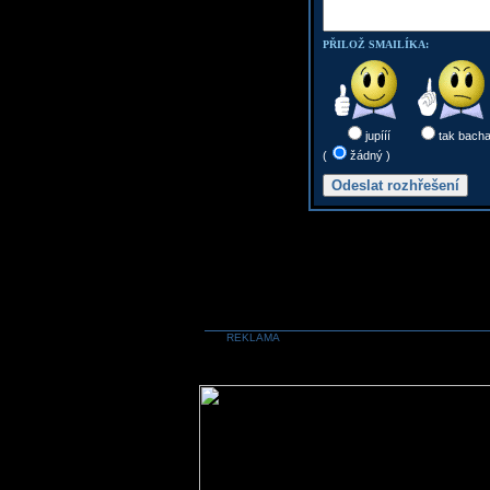
PŘILOŽ SMAILÍKA:
jupííí
tak bach
(
žádný )
REKLAMA