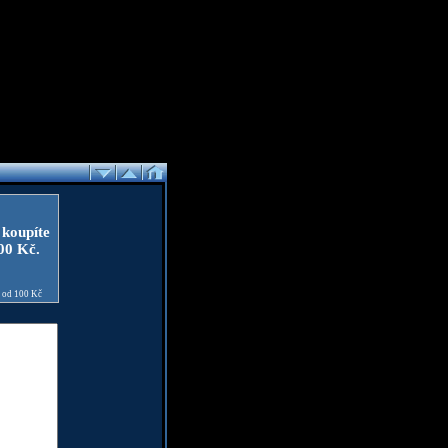
 koupíte
100 Kč.
e od 100 Kč