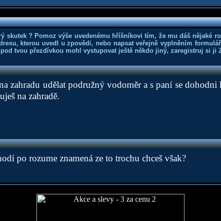
rý skutek ? Pomoz výše uvedenému hříšníkovi tím, že mu dáš nějaké r
dresu, kterou uvedl u zpovědi, nebo napsat veřejně vyplněním formuláře
 pod tvou přezdívkou mohl vystupovat ještě někdo jiný, zaregistruj si ji
na zahradu udělat podružný vodoměr a s paní se dohodni ko
uješ na zahradě.
 chodí po rozume znamená ze to trochu chceš však?