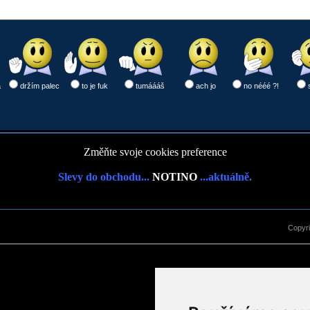
a
držím palec
to je fuk
tumáááš
ach jo
no nééé ?!
Změňte svoje cookies preference
Slevy do obchodu...
NOTINO
...aktuálně.
Copyr