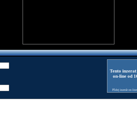
Tento inzerat
on-line od 
Přidej inzerát on-lin