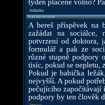
týden placené volno? Pa
tralanka
31.03.2023 07:25:10
A bereš příspěvek na 
zažádat na sociálce,
potvrzení od doktora, j
formulář a pak ze soci
různé stupně podpory 
tisíc, pokud se nepletu, 
Pokud je babička ležák,
nejvyšší. A pokud potře
pečujícího započítávají 
podpory by ten člověk do