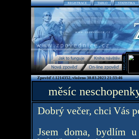
REGISTRACE
TABLO
STATISTIKA
Zpověď č.1214352, vloženo 30.03.2023 21:33:46
měsíc neschopenky
Dobrý večer, chci Vás po
Jsem doma, bydlím u 