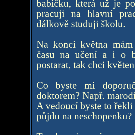
babičku, která už je p
pracuji na hlavní pr
dálkově studuji školu.
Na konci května mám s
času na učení a i o 
postarat, tak chci květe
Co byste mi doporuč
doktorem? Např. marodi
A vedoucí byste to řekli
půjdu na neschopenku?