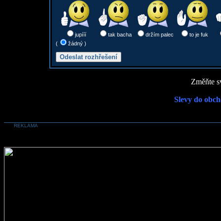
jupííí
tak bacha
držím palec
to je fuk
(
žádný )
Změňte sv
Slevy do obch
REKLAMA