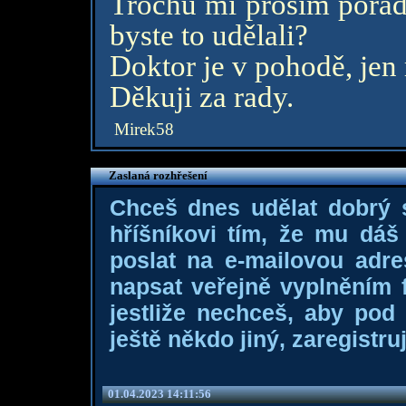
Trochu mi prosím poradi
byste to udělali?
Doktor je v pohodě, jen
Děkuji za rady.
Mirek58
Zaslaná rozhřešení
Chceš dnes udělat dobrý
hříšníkovi tím, že mu dá
poslat na e-mailovou adre
napsat veřejně vyplněním f
jestliže nechceš, aby pod
ještě někdo jiný, zaregistruj
01.04.2023 14:11:56