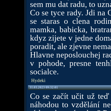
sem mu dat radu, to uz
Co se tyce rady. Jdi na
se staras o clena rodin
mamka, babicka, bratran
kdyz zijete v jedne dom
poradit, ale zjevne nema
Hlavne neposlouchej rad
v pohode, presne tenh
socialce.
Hydeki
31.03.2023 09:32:01
Co se začít učit už teď 
náhodou to vzdělání ne