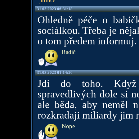
jitrnice
31.03.2023 06:31:18
Ohledně péče o babičk
sociálkou. Třeba je něj
o tom předem informuj.
Radič
31.03.2023 01:14:50
Jdi do toho. Když
spravedlivých dole si ne
ale běda, aby neměl n
rozkradaji miliardy jim 
Nope