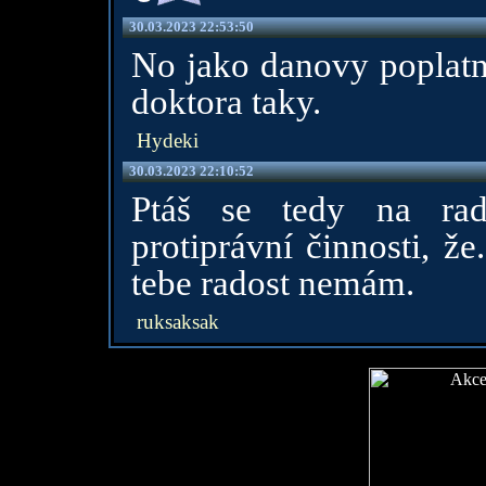
30.03.2023 22:53:50
No jako danovy poplatni
doktora taky.
Hydeki
30.03.2023 22:10:52
Ptáš se tedy na rad
protiprávní činnosti, ž
tebe radost nemám.
ruksaksak