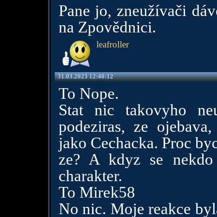
Pane jo, zneužívači dáv
na Zpovědnici.
leafroller
31.03.2023 12:40:12
To Nope.
Stat nic takovyho n
podeziras, ze ojebava
jako Cechacka. Proc byc
ze? A kdyz se nekdo 
charakter.
To Mirek58
No nic. Moje reakce byla