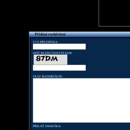
Přidání rozhřešení
TVÁ PŘEZDÍVKA:
OPIŠ BEZPEČNOSTNÍ KOD:
TEXT ROZHŘEŠENÍ:
PŘILOŽ SMAILÍKA: