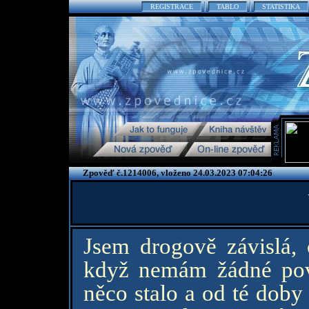
REGISTRACE
TABLO
STATISTIKA
Zpověď č.1214006, vloženo 24.03.2023 07:04:26
Jsem drogově závislá,
když nemám žádné povi
něco stalo a od té doby