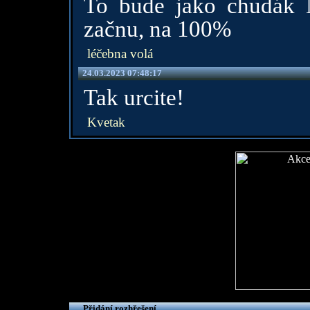
To bude jako chudák N
začnu, na 100%
léčebna volá
24.03.2023 07:48:17
Tak urcite!
Kvetak
Přidání rozhřešení