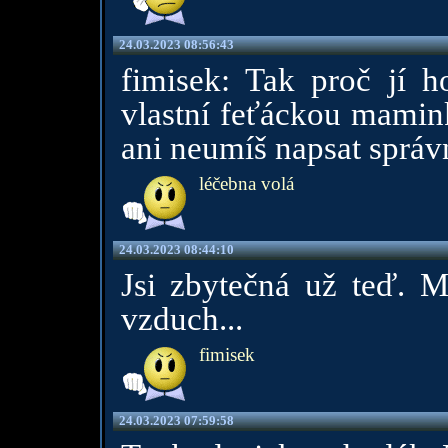
24.03.2023 08:56:43
fimisek: Tak proč jí ho
vlastní feťáckou mamin
ani neumíš napsat správ
léčebna volá
24.03.2023 08:44:10
Jsi zbytečná už teď. Ma
vzduch...
fimisek
24.03.2023 07:59:58