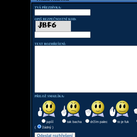
TVÁ PŘEZDÍVKA:
OPIŠ BEZPEČNOSTNÍ KOD:
TEXT ROZHŘEŠENÍ:
PŘILOŽ SMAILÍKA:
jupííí
tak bacha
držím palec
to je fuk
(
žádný )