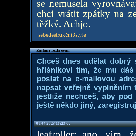
se nemusela vyrovnávat
chci vrátit zpátky na 
těžký. Achjo.
sebedestrukční3style
Zaslaná rozhřešení
Chceš dnes udělat dobrý
hříšníkovi tím, že mu dá
poslat na e-mailovou adre
napsat veřejně vyplněním f
jestliže nechceš, aby pod
ještě někdo jiný, zaregistruj
01.04.2023 11:23:02
leafroller: ano, vím, 