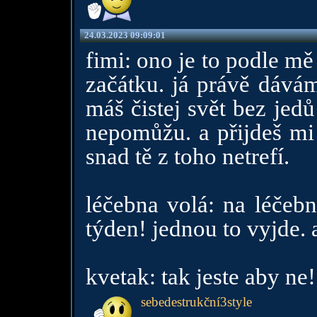
24.03.2023 09:09:01
fimi: ono je to podle m
začátku. já právě dávám
máš čistej svět bez jedů 
nepomůžu. a přijdeš mi 
snad tě z toho netrefí.
léčebna volá: na léčebn
týden! jednou to vyjde. a 
kvetak: tak jeste aby ne!
sebedestrukční3style