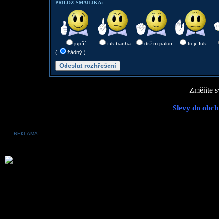
PŘILOŽ SMAILÍKA:
jupííí
tak bacha
držím palec
to je fuk
(
žádný )
Změňte sv
Slevy do obch
REKLAMA