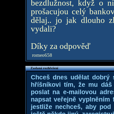
bezdlužnost, když o n
prošacujou celý bankov
dělaj.. jo jak dlouho 
vydali?
Díky za odpověď
romeo658
Zaslaná rozhřešení
Chceš dnes udělat dobrý
hříšníkovi tím, že mu dá
poslat na e-mailovou adre
napsat veřejně vyplněním f
jestliže nechceš, aby pod