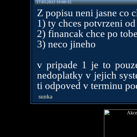
17.03.2023 19:00:32
Z popisu neni jasne co ch
1) ty chces potvrzeni o
2) financak chce po tob
3) neco jineho
v pripade 1 je to pou
nedoplatky v jejich sys
ti odpoved v terminu po
sunka