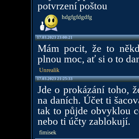
potvrzení poštou
hdgfgfdgdfg
17.03.2023 23:00:21
Mám pocit, že to někd
plnou moc, ať si o to d
Unrealik
17.03.2023 21:25:33
Jde o prokázání toho, ž
na daních. Účet ti šaco
tak to půjde obvyklou c
nebo ti účty zablokují.
fimisek