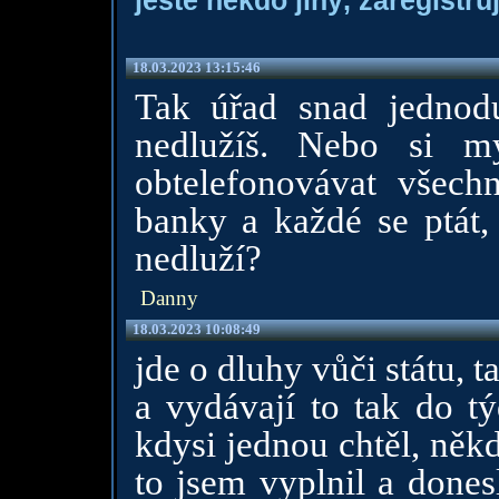
ještě někdo jiný, zaregistruj
18.03.2023 13:15:46
Tak úřad snad jednodu
nedlužíš. Nebo si m
obtelefonovávat všec
banky a každé se ptát,
nedluží?
Danny
18.03.2023 10:08:49
jde o dluhy vůči státu, t
a vydávají to tak do t
kdysi jednou chtěl, něk
to jsem vyplnil a dones