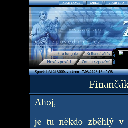
REGISTRACE
TABLO
STATISTIKA
Zpověď č.1213660, vloženo 17.03.2023 18:45:58
Finančák
Ahoj,
je tu někdo zběhlý v 