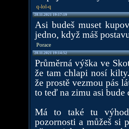
q-lol-q
28.11.2021 19:17:19
Asi budeš muset kupova
jedno, když máš postav
Porace
28.11.2021 19:14:52
Průměrná výška ve Skots
že tam chlapi nosí kilty
že prostě vezmou pás lát
to teď na zimu asi bude 
Má to také tu výhod
pozornosti a můžeš si p