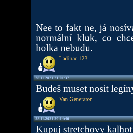
Nee to fakt ne, já nosí
normální kluk, co chce
holka nebudu.
Ladinac 123
28.11.2021 21:01:37
Budeš muset nosit legín
Van Generator
28.11.2021 20:14:40
Kupuj stretchovy kalhot