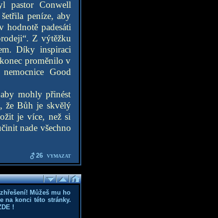
yl pastor Conwell
šetřila peníze, aby
v hodnotě padesáti
prodeji“. Z výtěžku
m. Díky inspiraci
nakonec proměnilo v
a nemocnice Good
, aby mohly přinést
, že Bůh je skvělý
žit je více, než si
činit nade všechno
26
VYMAZAT
ozhřešení! Můžeš mu ho
 na konci této stránky.
ZDE
!