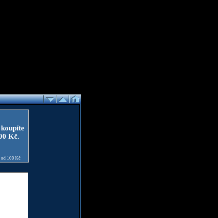
 koupíte
100 Kč.
e od 100 Kč