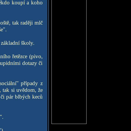
někdo koupí a koho
ště, tak raději mlč
e".
 základní školy.
lního řetězce (pivo,
stupidními dotazy či
sociální" případy z
, tak si uvědom, že
 či pár blbých keců
".
")