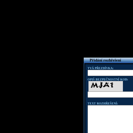
Přidání rozhřešení
TVÁ PŘEZDÍVKA:
OPIŠ BEZPEČNOSTNÍ KOD:
TEXT ROZHŘEŠENÍ: