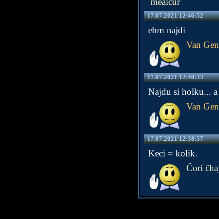
mealcur
17.07.2021 12:46:52
ehm najdi
Van Gen
17.07.2021 12:40:33
Najdu si holku... a
Van Gen
17.07.2021 12:38:57
Keci = kolik.
Čori čha