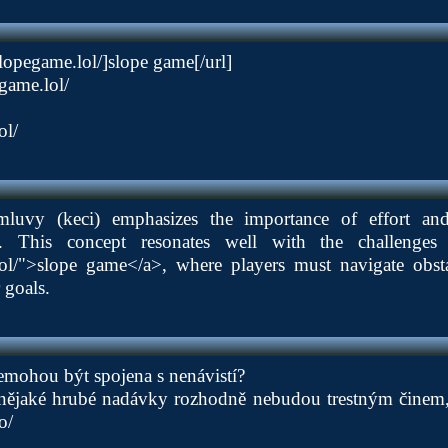
slopegame.lol/]slope
game[/url]
egame.lol/
ol/
luvy (keci) emphasizes the importance of effort and
s. This concept resonates well with the challenge
lol/">slope
game</a>, where players must navigate obst
 goals.
emohou být spojena s nenávistí?
 nějaké hrubé nadávky rozhodně nebudou trestným činem,
o/