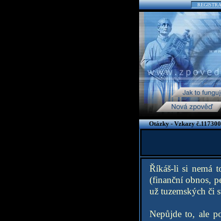
REGISTR
Otázky - Vzkazy č.117300
Říkáš-li si nemá 
(finanční obnos, pe
už tuzemských či s
Nepůjde to, ale p