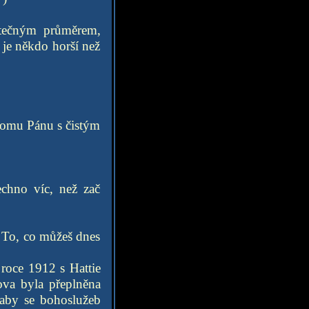
atečným průměrem,
 je někdo horší než
nomu Pánu s čistým
chno víc, než zač
. To, co můžeš dnes
 roce 1912 s Hattie
ova byla přeplněna
 aby se bohoslužeb