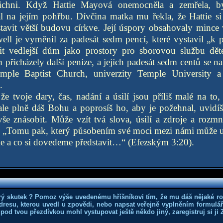
šichni. Když Hattie Mayová onemocněla a zemřela, b
 na jejím pohřbu. Dívčina matka mu řekla, že Hattie si 
avit větší budovu církve. Její úspory obsahovaly mince 
ll je vyměnil za padesát sedm pencí, které vystavil „k 
t vedlejší dům jako prostory pro sborovou službu děte
přicházely další peníze, a jejích padesát sedm centů se 
mple Baptist Church, univerzity Temple University 
.
že tvoje dary, čas, nadání a úsilí jsou příliš malé na to
le plně dáš Bohu a poprosíš ho, aby je požehnal, uvidíš
e znásobit. Může vzít tvá slova, úsilí a zdroje a rozmno
t. „Tomu pak, který působením své moci mezi námi může u
me a co si dovedeme představit…“ (Efezským 3:20).
rý skutek ? Pomoz výše uvedenému hříšníkovi tím, že mu dáš nějaké r
dresu, kterou uvedl u zpovědi, nebo napsat veřejně vyplněním formuláře
 pod tvou přezdívkou mohl vystupovat ještě někdo jiný, zaregistruj si ji