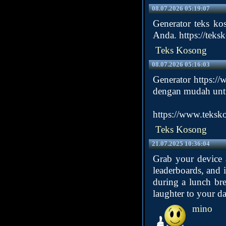
08.07.2026 05:19:07
Generator teks k
Anda.
https://tek
Teks Kosong
08.07.2026 05:16:03
Generator
https:/
dengan mudah unt
https://www.teksk
Teks Kosong
21.07.2025 10:36:04
Grab your device 
leaderboards, and 
during a lunch br
laughter to your d
mino