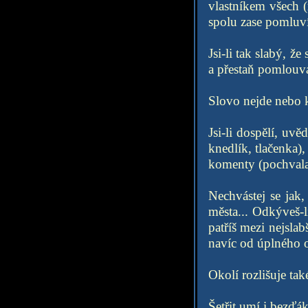
vlastníkem všech 
spolu zase pomluvíte
Jsi-li tak slabý, 
a přestaň pomlouva
Slovo nejde nebo k
Jsi-li dospělí, uvě
knedlík, tlačenka),
komenty (pochvalam
Nechvástej se jak,
města... Odkýveš-l
patříš mezi nejsla
navíc od úplného o
Okolí rozlišuje ta
Šetřit umí i bezďák