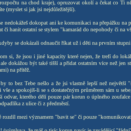
(rozpočtu na chod kraje), opruzovat okolí a čekat co Ti 
 (myslet si jak jsi nejdůležitější).
že se nedokážeš dokopat ani ke komunikaci na přepážku na po
t či hanit ostatní se stylem "kamarád do nepohody či na vš
dyby se dokázali odnaučit říkat už i děti na prvním stupni
dom si, že jsou i jiné kapacity které nejen, že trefí do loká
 ale dokážou být také tišší a přidat ostatním více než jen 
i) na přítěž.
 by to bez Tebe nešlo a že jsi vlastně lepší než největší "
i vše a spokojíš-li se s dostatečným průměrem sám u sebe
bší odvar, kterého dělí pouze pár korun o úplného zoufalce
dpadlíka z ulice či z předměstí.
ké rozdíl mezi významem "bavit se" či pouze "komunikovat
! (výmluva, že máš o tisíc korun navíc je zavádějicí "fádní