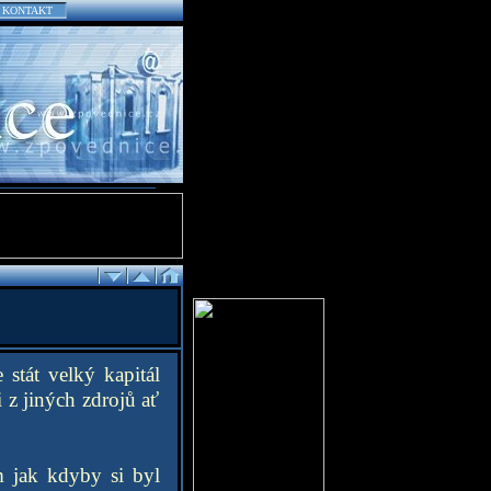
KONTAKT
stát velký kapitál
i z jiných zdrojů ať
m jak kdyby si byl