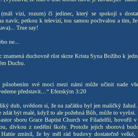
(máš vizi, rozum) či jedinec, který se spokojí s dost
navíc, petkou k televizi, tou samou pochvalou a tím, že
ava)... True say!
ebo ne...
c znamená duchovně růst skrze Krista Syna Božího k jed
ém Duchu.
 působením své moci mezi námi může učinit nade vše
ovedeme představit…“ Efezským 3:20
eliký dub, uvědom si, že na začátku byl jen maličký žalud
 zdát být malé, když to ale požehná Bůh, může to vyrůst.
astor sboru Grace Baptist Church ve Filadelfii, hovořil v
, dívkou z nedělní školy. Protože jejich sborová bud
 Hattie zmínil, že by měl rád budovy dostatečně velké,