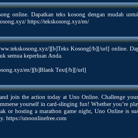
osong online. Dapatkan teks kosong dengan mudah untu
skosong.xyz/
https://tekskosong.xyz/en/
/www.tekskosong.xyz/][b]Teks
Kosong[/b][/url] online. Da
uk semua keperluan Anda.
osong.xyz/en/][b]Blank
Text[/b][/url]
and join the action today at Uno Online. Challenge your 
immerse yourself in card-slinging fun! Whether you’re pl
eak or hosting a marathon game night, Uno Online is sur
ay.
https://unoonlinefree.com