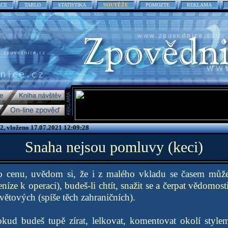
ACE
TABLO
STATISTIKA
SOUTĚŽE
POMOZTE
REKLAMA
2, vloženo 17.07.2021 12:09:28
Snaha nejsou pomluvy (keci)
to cenu, uvědom si, že i z malého vkladu se časem může 
níze k operaci), budeš-li chtít, snažit se a čerpat vědomost
větových (spíše těch zahraničních).
okud budeš tupě zírat, lelkovat, komentovat okolí style