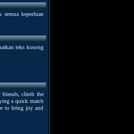
k semua keperluan
patkan teks kosong
friends, climb the
aying a quick match
e to bring joy and