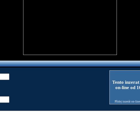
Tento inzerat
on-line od 
Přidej inzerát on-lin