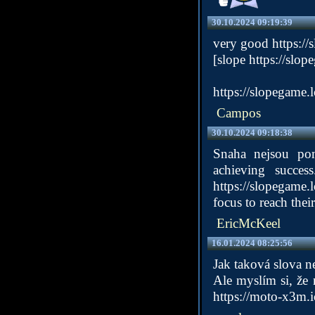
30.10.2024 09:19:39
very good
https://
[slope
https://slop
https://slopegame.l
Campos
30.10.2024 09:18:38
Snaha nejsou pom
achieving succes
https://slopegame.
focus to reach their
EricMcKeel
16.01.2024 08:25:56
Jak taková slova n
Ale myslím si, že
https://moto-x3m.i