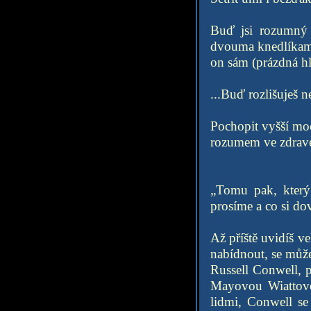
Buď jsi rozumný 
dvouma knedlíkama 
on sám (prázdná hl
...Buď rozlišuješ n
Pochopit vyšší mo
rozumem ve zdrav
„Tomu pak, který
prosíme a co si d
Až příště uvidíš v
nabídnout, se může
Russell Conwell, p
Mayovou Wiattovou
lidmi, Conwell se