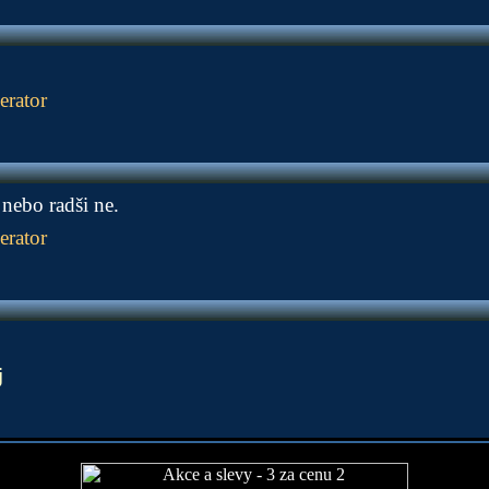
erator
 nebo radši ne.
erator
j