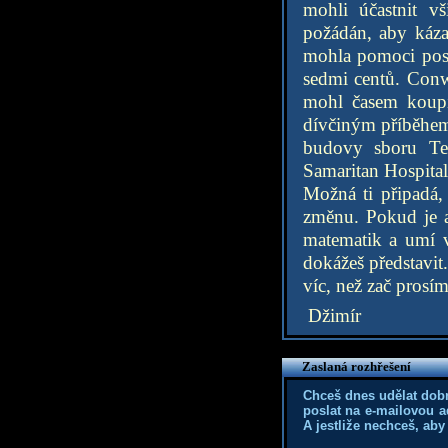
mohli účastnit v
požádán, aby kázal
mohla pomoci post
sedmi centů. Conwe
mohl časem koupi
dívčiným příběhem 
budovy sboru Te
Samaritan Hospital
Možná ti připadá, 
změnu. Pokud je a
matematik a umí vš
dokážeš představi
víc, než zač prosí
Džimír
Zaslaná rozhřešení
Chceš dnes udělat dob
poslat na e-mailovou a
A jestliže nechceš, aby