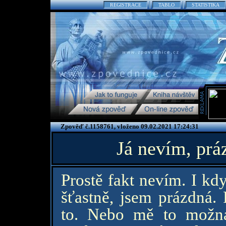
REGISTRACE
TABLO
STATISTIKA
Zpověď č.1158761, vloženo 09.02.2021 17:24:31
Já nevím, prá
Prostě fakt nevím. I kd
šťastně, jsem prázdná.
to. Nebo mě to možn