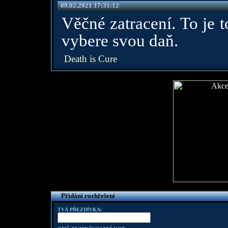
09.02.2021 17:31:12
Věčné zatracení. To je 
vybere svou daň.
Death is Cure
Přidání rozhřešení
TVÁ PŘEZDÍVKA: