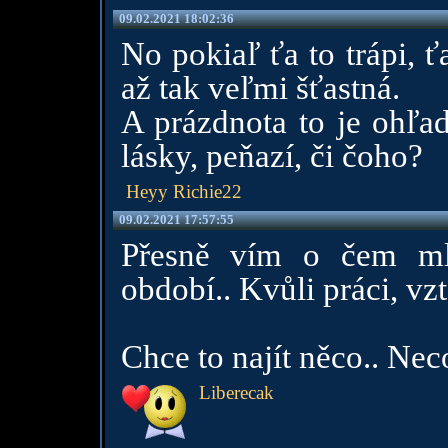
09.02.2021 18:02:36
No pokiaľ ťa to trápi, ť
až tak veľmi šťastná.
A prázdnota to je ohľa
lásky, peňazí, či čoho?
Heyy Richie22
09.02.2021 17:57:55
Přesně vím o čem ml
období.. Kvůli práci, vz
Chce to najít něco.. Nec
Liberecak