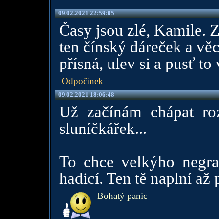
09.02.2021 22:59:05
Časy jsou zlé, Kamile. Z
ten čínský dáreček a vě
přísná, ulev si a pusť to
Odpočinek
09.02.2021 18:06:48
Už začínám chápat roz
sluníčkářek...
To chce velkýho negra
hadicí. Ten tě naplní až 
Bohatý panic