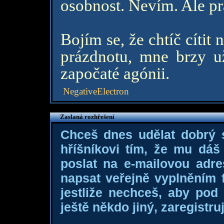
osobnost. Nevím. Ale pr
Bojím se, že chtíč cítit
prázdnotu, mne brzy už
započaté agónii.
NegativeElectron
Zaslaná rozhřešení
Chceš dnes udělat dobrý
hříšníkovi tím, že mu dá
poslat na e-mailovou adre
napsat veřejně vyplněním f
jestliže nechceš, aby pod
ještě někdo jiný, zaregistruj