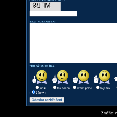
OPIŠ BEZPEČNOSTNÍ KOD:
TEXT ROZHŘEŠENÍ:
PŘILOŽ SMAILÍKA:
jupííí
tak bacha
držím palec
to je fuk
(
žádný )
Změňte sv